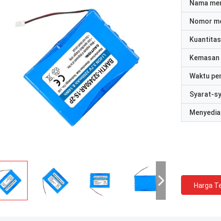
Nama me
Nomor m
Kuantitas
Kemasan 
Waktu pe
Syarat-s
Menyedia
Harga Te