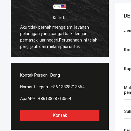
DE
Kallista
Aku tidak pernah mengalami layanan
Aku ti
Jen
pelanggan yang sangat baik dengan
pelang
pemasok luar negeri.Perusahaan ini telah
pemaso
pergi jauh dan melampaui untuk
pergi 
Kon
memenuhi kebutuhan pelanggan mereka.
memen
Waktu respons mereka dengan semua
Waktu
kekhawatiran saya segera ditangani
kekhaw
Kap
100%dalam 1-24 jam dan waktu
100%da
Kontak Person :
Dong
pengiriman sangat baik!
pengir
Nomor telepon :
+86 13828713564
Mak
pen
ApaAPP :
+8613828713564
Suh
Kontak
ber