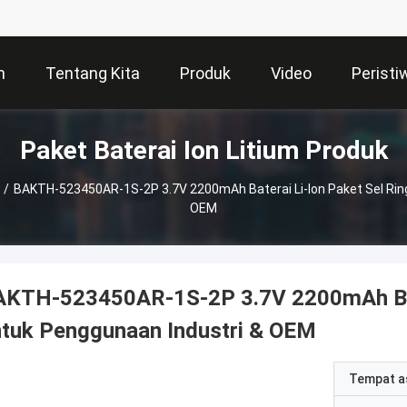
h
Tentang Kita
Produk
Video
Peristi
Paket Baterai Ion Litium Produk
/
BAKTH-523450AR-1S-2P 3.7V 2200mAh Baterai Li-Ion Paket Sel Rin
OEM
AKTH-523450AR-1S-2P 3.7V 2200mAh Bate
tuk Penggunaan Industri & OEM
Tempat a