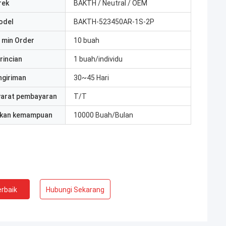
rek
BAKTH / Neutral / OEM
odel
BAKTH-523450AR-1S-2P
 min Order
10 buah
rincian
1 buah/individu
ngiriman
30~45 Hari
yarat pembayaran
T/T
kan kemampuan
10000 Buah/Bulan
rbaik
Hubungi Sekarang