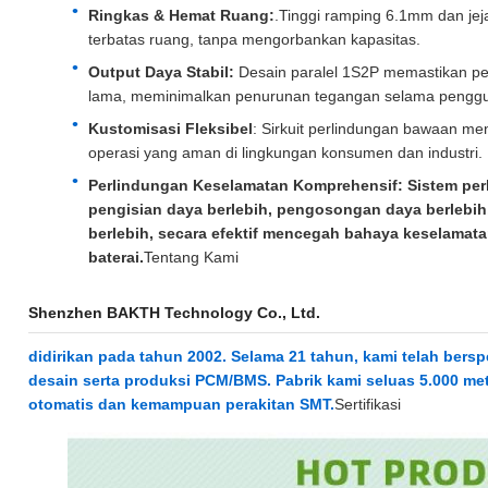
Ringkas & Hemat Ruang:
.Tinggi ramping 6.1mm dan jeja
terbatas ruang, tanpa mengorbankan kapasitas.
Output Daya Stabil:
Desain paralel 1S2P memastikan pe
lama, meminimalkan penurunan tegangan selama pengg
Kustomisasi Fleksibel
: Sirkuit perlindungan bawaan m
operasi yang aman di lingkungan konsumen dan industri.
Perlindungan Keselamatan Komprehensif
: Sistem pe
pengisian daya berlebih, pengosongan daya berlebih, 
berlebih, secara efektif mencegah bahaya keselama
baterai.
Tentang Kami
Shenzhen BAKTH Technology Co., Ltd.
didirikan pada tahun 2002. Selama 21 tahun, kami telah bersp
desain serta produksi PCM/BMS. Pabrik kami seluas 5.000 met
otomatis dan kemampuan perakitan SMT.
Sertifikasi