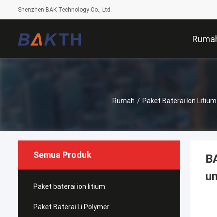
Shenzhen BAK Technology Co., Ltd.
Ruma
Rumah
/
Paket Baterai Ion Litium
Semua Produk
B
un
Paket baterai ion litium
Paket Baterai Li Polymer