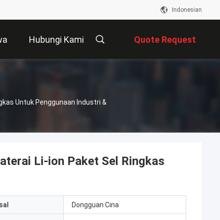
Indonesian
wa
Hubungi Kami
Quote Request
Suatu
gkas Untuk Penggunaan Industri &
rai Li-ion Paket Sel Ringkas
sal
Dongguan Cina