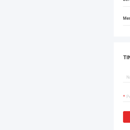
Men
TI