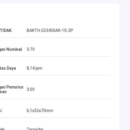
TIDAK.
BAKTH-523450AR-1S-2P
an Nominal
3.7V
tas Daya
8,14 jam
gan Pemutus
3.0V
san
i
6,1x52x73mm
ipi
Tersedia