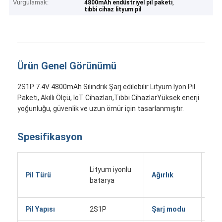
Vurgulamak:
,
4800mAh endüstriyel pil paketi
tıbbi cihaz lityum pil
Ürün Genel Görünümü
2S1P 7.4V 4800mAh Silindrik Şarj edilebilir Lityum İyon Pil
Paketi, Akıllı Ölçü, IoT Cihazları,Tıbbi CihazlarYüksek enerji
yoğunluğu, güvenlik ve uzun ömür için tasarlanmıştır.
Spesifikasyon
Yak
Lityum iyonlu
Pil Türü
Ağırlık
olar
batarya
gra
Pil Yapısı
2S1P
Şarj modu
CC/