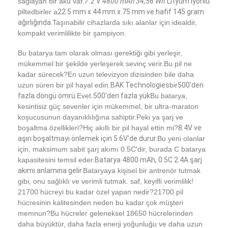
sağlayan bir akü var.
7.2 V 4800 mAh 34,56 Wh
Lityum iyonlu
Ro
pil
tedbirler a
22.5 mm x 44 mm x 75 mm ve hafif 145 gram
ağırlığında.
Taşınabilir cihazlarda sıkı alanlar için idealdir,
PCM (aşırı
kompakt verimlilikte bir şampiyon.
yükleme/aşırı
BAK
Koruma
boşaltma/kısa
Marka
Tara
Bu batarya tam olarak olması gerektiği gibi yerleşir,
devresi
devre
OE
mükemmel bir şekilde yerleşerek sevinç verir.Bu pil ne
koruması)
kadar sürecek?En uzun televizyon dizisinden bile daha
uzun süren bir pil hayal edin.
BAK Technologies
bir
500'den
fazla döngü ömrü.
Evet.
500'den fazla yük
Bu batarya,
Yaklaşık 22
kesintisiz güç sevenler için mükemmel, bir ultra-maraton
Boyutları
mm x 44 mm x
Garanti
12 A
koşucusunun dayanıklılığına sahiptir.Peki ya şarj ve
75 mm.
boşaltma özellikleri?Hiç akıllı bir pil hayal ettin mi?
8.4V ve
aşırı boşaltmayı önlemek için 5.6V'de durur.
Bu yeni olanlar
için, maksimum sabit şarj akımı 0.5C'dir, burada C batarya
kapasitesini temsil eder.
Batarya 4800 mAh, 0.5C 2.4A şarj
Evde
akımı anlamına gelir.
Bataryaya kişisel bir antrenör tutmak
gibi, onu sağlıklı ve verimli tutmak. saf, keyifli verimlilik!
21700 hücreyi bu kadar özel yapan nedir?21700 pil
Ürün
hücresinin kalitesinden neden bu kadar çok müşteri
memnun?Bu hücreler geleneksel 18650 hücrelerinden
Videolar
daha büyüktür, daha fazla enerji yoğunluğu ve daha uzun