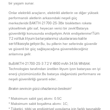
bir yaşam sunar.
Bizim Hakkımızda
Onlar elektrikli araçların, elektrikli aletlerin ve diğer yüksek
Fabrika turu
performanslı aletlerin arkasındaki neşeli güç
merkezleridir.
BAKTH-21700-2S-3
Bir bisikletten rokete
Kalite Kontrol
yükseltmek gibi saf, heyecan verici bir zevk!Batarya
güvenilirliği konusunda endişeliyim.Artık endişelenme!
Tüm
Bize Ulaşın
7.2 voltluk lityum bataryalarımız uluslararası kalite
sertifikasıyla geliyor.
Bu, bu pillerin her seferinde güvenilir
Haberler
ve güvenli bir güç sağlayacağına güvenebileceğiniz
anlamına gelir.
Davalar
Bu
BAKTH-21700-2S-3 7.2 V 4800 mAh 34.56 Wh
BAK
Technologies tarafından üretilen lityum iyon bataryası en iyi
Şimdi konuşalım.
enerji çözümünüzdür.Bu batarya olağanüstü performans ve
neşeli güvenilirliği garanti eder..
Bırakın sevincin gücü cihazlarınızı beslesin!
Lityum iyon pil takımı
* Maksimum sabit şarj akımı: 0.5C
Li Polimer Pil Paketi
* Maksimum sabit boşaltma akımı: 1C;
* Tüketici, tıbbi ve endüstriyel uygulama için farklı taşınabilir