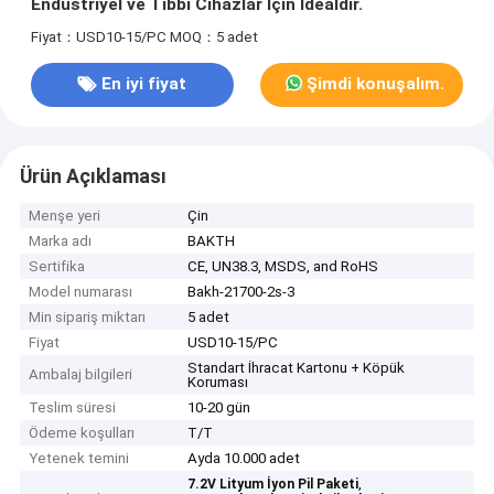
Endüstriyel ve Tıbbi Cihazlar İçin İdealdir.
Fiyat：USD10-15/PC
MOQ：5 adet
En iyi fiyat
Şimdi konuşalım.
Ürün Açıklaması
Menşe yeri
Çin
Marka adı
BAKTH
Sertifika
CE, UN38.3, MSDS, and RoHS
Model numarası
Bakh-21700-2s-3
Min sipariş miktarı
5 adet
Fiyat
USD10-15/PC
Standart İhracat Kartonu + Köpük
Ambalaj bilgileri
Koruması
Teslim süresi
10-20 gün
Ödeme koşulları
T/T
Yetenek temini
Ayda 10.000 adet
,
7.2V Lityum İyon Pil Paketi