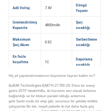
Döngü
Adli Voltaj
7.4V
≥ 5
Yaşamı
İsimlendirilmiş
Şarj
4800mAh
0 ~
Kapasite
sıcaklığı
Maksimum
Serbestleme
0.5C
-20
Şarj Akımı
sıcaklığı
En fazla
Depolama
boşaltma
1C
-20
sıcaklığı
akımı
Hiç pil yapılandırmalarının büyüsüne hayran kaldın mı?
0~
Şarj kesme
5.6V
Nem aralığı
(ko
Bu
BAK Technologies BAKTH-21700-2S-3
Yeni bir enerji
voltajı
edi
getirir.
2S1P tasarımı
Bu, iki hücrenin seri olarak birbirine
bağlandığı ve bir blokun paralel olduğu anlamına
gelir.Sanki mutlu bir ekip gibi, sorunsuz bir şekilde birlikte
CE,
Serbestleme
çalışıyorlar.Bir tek, neşeli pakette iki kat daha fazla güç
8.4V
Sertifikalar
MSD
kesme voltajı