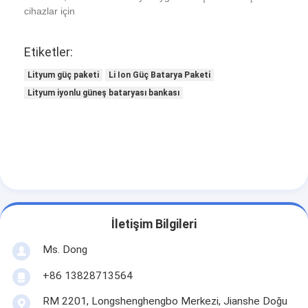
LiFePO4 pil paketi
cihazlar için
derin döngülü pil
Etiketler:
BMS PCB PCM
Lityum güç paketi
Li Ion Güç Batarya Paketi
Lityum iyonlu güneş bataryası bankası
Özelleştirilmiş Pil Paketi
E-Bisiklet Pil Paketi
UPS Lityum Pilleri
Nikel Metal Hidrit Pil Paketi
şarj edilebilir li ion pil
İletişim Bilgileri
Ms. Dong
Lityum iyon pil şarj cihazı
+86 13828713564
RM 2201, Longshenghengbo Merkezi, Jianshe Doğu