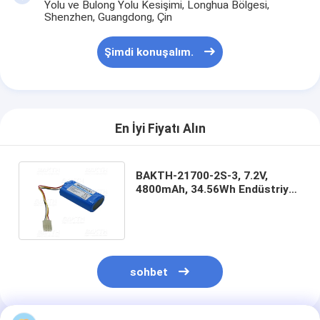
Yolu ve Bulong Yolu Kesişimi, Longhua Bölgesi,
Shenzhen, Guangdong, Çin
Şimdi konuşalım.
En İyi Fiyatı Alın
BAKTH-21700-2S-3, 7.2V,
4800mAh, 34.56Wh Endüstriyel
ve Tıbbi Cihazlar İçin İdealdir.
sohbet