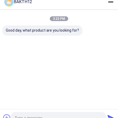
BAKTH12
Önerilen Ürünler
3:22 PM
Good day, what product are you looking for?
Endüstriyel
21.6V 2.55Ah
7.2V 9.75Ah 7
Uygulamalar İçin
55.08Wh 18650 6S1P
18650CP 2S3
Yeniden Şarj
Endüstriyel
Lityum-iyon Y
Edilebilir Lityum İyon
Uygulamalar İçin
Batarya Paket
Pil Paketi 14.4V
Şarj Edilebilir Pil
Elektrikli Aletl
En iyi fiyat
En iyi fiyat
En iyi fiy
26.8Ah N18650CP
Paketi
Hücre
Ana
Hakkımızda
Bize
Desktop
sayfa
ulaşın
Site
Site Haritası
Gizlilik Politikası
Kalite
Lityum iyon pil takımı
Çin fabrikası.Copyright © 2026
Shenzhen BAK Technology Co., Ltd.. All Rights Reserved.