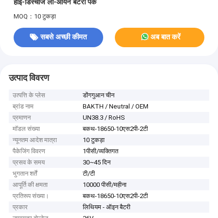
हाई-डिस्चार्ज ली-आयन बैटरी पैक
MOQ：10 टुकड़ा
सबसे अच्छी कीमत
अब बात करें
उत्पाद विवरण
उत्पत्ति के प्लेस
डोंगगुआन चीन
ब्रांड नाम
BAKTH / Neutral / OEM
प्रमाणन
UN38.3 / RoHS
मॉडल संख्या
बकथ-18650-10एस2पी-2टी
न्यूनतम आदेश मात्रा
10 टुकड़ा
पैकेजिंग विवरण
1पीसी/व्यक्तिगत
प्रसव के समय
30~45 दिन
भुगतान शर्तें
टी/टी
आपूर्ति की क्षमता
10000 पीसी/महीना
प्रतिरूप संख्या।
बकथ-18650-10एस2पी-2टी
प्रकार
लिथियम - ऑइन बैटरी