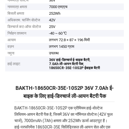
नाममात्र वोल्टेज
36V
नाममात्र क्षमता
7000 एमएएच
बिजली क्षमता
252Wh
अधिकतम. चार्जिंग वोल्टेज
42V
डिस्चार्ज कट-ऑफ वोल्टेज
25V
निर्वहन तापमान
-40 ~ 60 ℃
आयाम
लगभग 72.8 × 87 × 196 मिमी
वज़न
लगभग 1450 ग्राम
नमूना
उपलब्ध
,
36V हाई-डिस्चार्ज ई-बाइक बैटरी
हाई लाइट:
,
7.0Ah ली-आयन बैटरी पैक
18650CR-35E-10S2P ईबाइक बैटरी
BAKTH-18650CR-35E-10S2P 36V 7.0Ah ई-
बाइक के लिए हाई-डिस्चार्ज ली-आयन बैटरी पैक
BAKTH-18650CR-35E-10S2P एक प्रीमियम हाई-वोल्टेज
लिथियम-आयन बैटरी पैक है, जिसमें 36V का नॉमिनल वोल्टेज (42V फुल
चार्ज), 7000mAh (7Ah) क्षमता और 252Wh ऊर्जा आउटपुट है।
हाई-परफॉरमेंस 18650CR-35E सिलिंड्रिकल ली-आयन सेल और एक