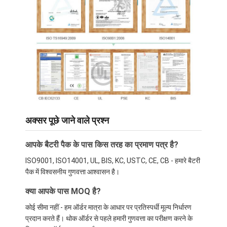
LiFePO4 बैटरी पैक
गहरी चक्र बैटरी
बीएमएस पीसीबी पीसीएम
अनुकूलित बैटरी पैक
ई बाइक बैटरी पैक
यूपीएस लिथियम बैटरियाँ
अक्सर पूछे जाने वाले प्रश्न
निकेल धातु हाइड्राइड बैटरी पैक
आपके बैटरी पैक के पास किस तरह का प्रमाण पत्र है?
ISO9001, ISO14001, UL, BIS, KC, USTC, CE, CB - हमारे बैटरी
रिचार्जेबल ली-आयन बैटरी
पैक में विश्वसनीय गुणवत्ता आश्वासन है।
लिथियम आयन बैटरी चार्जर
क्या आपके पास MOQ है?
कोई सीमा नहीं - हम ऑर्डर मात्रा के आधार पर प्रतिस्पर्धी मूल्य निर्धारण
प्रदान करते हैं। थोक ऑर्डर से पहले हमारी गुणवत्ता का परीक्षण करने के