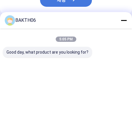
채팅
BAKTH06
추천된 제품
5:05 PM
Good day, what product are you looking for?
12V 18Ah LiFePO4 리
산업용 3.2V 86Ah
전기 스쿠터용 B
튬 이온 배터리 태양광
LiFePO4 프리스마틱
32700FE-4S4
비상용 충전 가능
셀 태양광 ESS 및 백업
력 산업용 12.8V
전력 시스템
LiFePO4 배터
최고의 가격
최고의 가격
최고의 
Desktop Site
홈
사이트맵
연락처