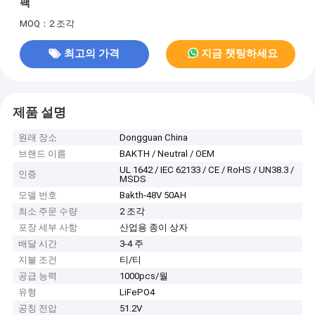
팩
MOQ：2 조각
최고의 가격
지금 챗팅하세요
제품 설명
원래 장소
Dongguan China
브랜드 이름
BAKTH / Neutral / OEM
UL 1642 / IEC 62133 / CE / RoHS / UN38.3 /
인증
MSDS
모델 번호
Bakth-48V 50AH
최소 주문 수량
2 조각
포장 세부 사항
산업용 종이 상자
배달 시간
3-4 주
지불 조건
티/티
공급 능력
1000pcs/월
유형
LiFePO4
공칭 전압
51.2V