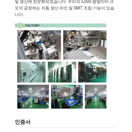
및 생산에 전문화되었습니다. 우리의 5,000 평방미터 규
라이프포4 배터리 팩
모의 공장에는 자동 생산 라인 및 SMT 조립 기능이 있습
니다..
딥 사이클 배터리
BMS PCB PCM
맞춤형 배터리 팩
Ｅ 자전거 건전지 팩
UPS 리?? 배터리
니켈 금속 하이드 배터리 팩
충전식 리튬 이온 배터리
리튬 이온 배터리 충전기
인증서