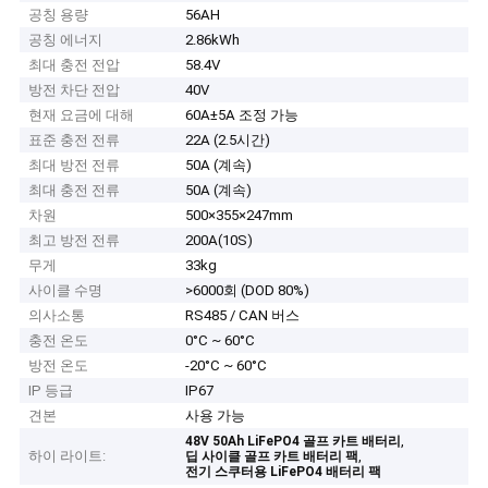
공칭 용량
56AH
공칭 에너지
2.86kWh
최대 충전 전압
58.4V
방전 차단 전압
40V
현재 요금에 대해
60A±5A 조정 가능
표준 충전 전류
22A (2.5시간)
최대 방전 전류
50A (계속)
최대 충전 전류
50A (계속)
차원
500×355×247mm
최고 방전 전류
200A(10S)
무게
33kg
사이클 수명
>6000회 (DOD 80%)
의사소통
RS485 / CAN 버스
충전 온도
0°C ~ 60°C
방전 온도
-20°C ~ 60°C
IP 등급
IP67
견본
사용 가능
,
48V 50Ah LiFePO4 골프 카트 배터리
하이 라이트:
,
딥 사이클 골프 카트 배터리 팩
전기 스쿠터용 LiFePO4 배터리 팩