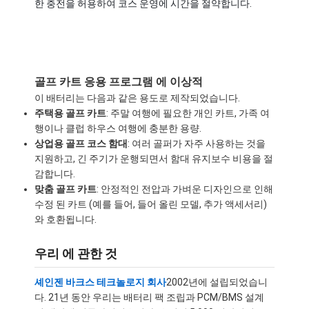
한 충전을 허용하여 코스 운영에 시간을 절약합니다.
우리 에 관한 것
공장 투어
품질 관리
골프 카트 응용 프로그램 에 이상적
이 배터리는 다음과 같은 용도로 제작되었습니다.
문의하기
주택용 골프 카트
: 주말 여행에 필요한 개인 카트, 가족 여
행이나 클럽 하우스 여행에 충분한 용량.
소식
상업용 골프 코스 함대
: 여러 골퍼가 자주 사용하는 것을
지원하고, 긴 주기가 운행되면서 함대 유지보수 비용을 절
사건
감합니다.
맞춤 골프 카트
: 안정적인 전압과 가벼운 디자인으로 인해
지금 챗팅하세요
수정 된 카트 (예를 들어, 들어 올린 모델, 추가 액세서리)
와 호환됩니다.
우리 에 관한 것
리튬 이온 배터리 팩
셰인젠 바크스 테크놀로지 회사
2002년에 설립되었습니
리튬 폴리머 배터리 팩
다. 21년 동안 우리는 배터리 팩 조립과 PCM/BMS 설계