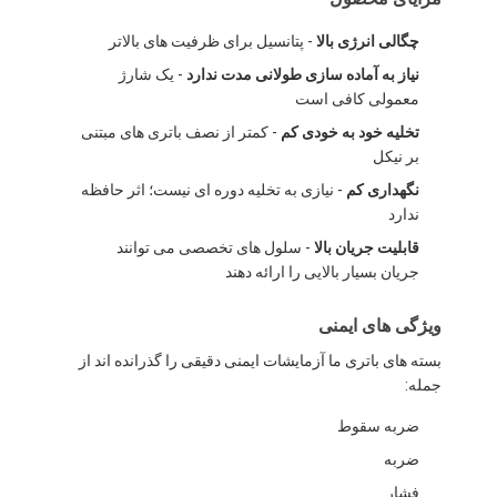
بسته باتری LiFePO4
چگالی انرژی بالا
- پتانسیل برای ظرفیت های بالاتر
باتری چرخه عمیق
نیاز به آماده سازی طولانی مدت ندارد
- یک شارژ
معمولی کافی است
BMS PCB PCM
تخلیه خود به خودی کم
- کمتر از نصف باتری های مبتنی
بر نیکل
بسته باتری سفارشی
نگهداری کم
- نیازی به تخلیه دوره ای نیست؛ اثر حافظه
پک باتری دوچرخه E
ندارد
قابلیت جریان بالا
- سلول های تخصصی می توانند
باتری های لیتیوم یو پی اس
جریان بسیار بالایی را ارائه دهند
بسته باتری هیدرید فلزی نیکل
ویژگی های ایمنی
باتری لیتیوم یون قابل شارژ
بسته های باتری ما آزمایشات ایمنی دقیقی را گذرانده اند از
جمله:
شارژر باتری لیتیوم یون
ضربه سقوط
ضربه
فشار