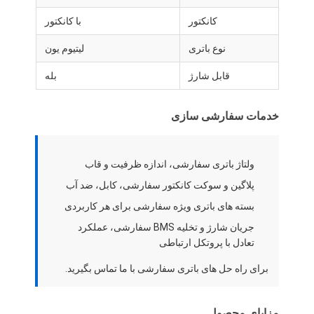
درباره ما
کانکتور
با کانکتور
تور کارخانه
نوع باتری
لیتیوم یون
کنترل کیفیت
قابل شارژ
بله
با ما تماس بگیرید
خدمات سفارشی سازی
خبر
ولتاژ باتری سفارشی، اندازه ظرفیت و قاب
پرونده ها
پلاگین و سوکت کانکتور سفارشی، کابل، ضد آب
حالا حرف بزن
بسته های باتری ویژه سفارشی برای هر کاربردی
جریان شارژ و تخلیه BMS سفارشی، عملکرد
تعادل با پروتکل ارتباطی
بسته باتری لیتیوم یون
برای راه حل های باتری سفارشی با ما تماس بگیرید.
بسته باتری پلیمر لی
مزایای محصول