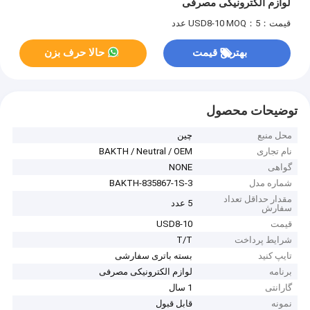
لوازم الکترونیکی مصرفی
قیمت：USD8-10
MOQ：5 عدد
بهترین قیمت
حالا حرف بزن
توضیحات محصول
محل منبع
چین
نام تجاری
BAKTH / Neutral / OEM
گواهی
NONE
شماره مدل
BAKTH-835867-1S-3
مقدار حداقل تعداد
5 عدد
سفارش
قیمت
USD8-10
شرایط پرداخت
T/T
تایپ کنید
بسته باتری سفارشی
برنامه
لوازم الکترونیکی مصرفی
گارانتی
1 سال
نمونه
قابل قبول