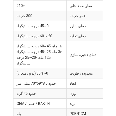
مقاومت داخلی
≤210
عمر چرخه
300 چرخه
دمای شارژ
0~45 درجه سانتیگراد
دمای تخلیه
-20 ~ 60 درجه سانتیگراد
≤1 ماه: 45~60 درجه سانتیگراد
≤3 ماه: 25~45 درجه سانتیگراد
دمای ذخیره سازی
≤12 ماه: -20~25 درجه
سانتیگراد
محدوده رطوبت
0~85% (بدون میعان)
ابعاد
حدود 8.5*59*70 میلی متر
خانه
وزن
حدود 45 گرم
محصولات
برند
BAKTH / خنثی / OEM
ویدیو
PCB/PCM
بله