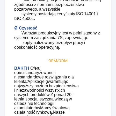
zgodności z normami bezpieczeństwa
pożarowego, a wszystkie
systemy posiadają certyfikaty ISO 14001 i
ISO 45001.
Ø
Czystość
Warsztat produkcyjny jest w pełni zgodny z
systemem zarządzania 7S, zapewniając
zoptymalizowany przepływ pracy i
doskonałość operacyjną.
OEM/ODM
BAKTH
Oferuj
obie.
standaryzowane i
niestandardowe rozwiązania
dla
klienta
/
Aplikacje
,
gwarantując
najwyższy poziom bezpieczeństwa
i niezawodności wszystkich
naszych produktów
.
Z ponad 20-
letnią specjalistyczną wiedzą w
dziedzinie technologii
akumulatorów
Mamy światową
działalność rynkową
.
Nasze