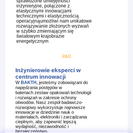
sprawdzone umiejętności
inżynieryjne, połączone z
elastycznymi innowacjami
technicznymi i elastycznością
operacyjnąumożliwi nam unikatowe
rozwiązywanie złożonych wyzwań
w szybko zmieniającym się
światowym krajobrazie
energetycznym
R&D
Inżynierowie eksperci w
centrum innowacji
W
BAKTH
, jesteśmy zobowiązani do
napędzania postępów w
bateriach
zestaw opakowań
technologii
i rozwiązań w zakresie ochrony
obwodów.
Nasz zespół badawczo-
rozwojowy wykorzystuje najnowsze
innowacje w dziedzinie nauk o
materiałach, elektroniki i zarządzania
cieplnym, aby zapewnić lepszą
wydajność, niezawodność i
bezpieczeństwo.