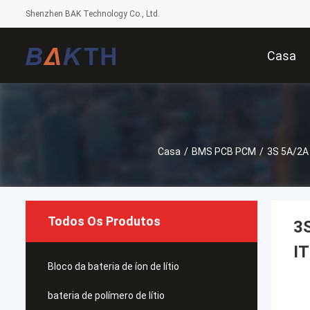
Shenzhen BAK Technology Co., Ltd.
Casa
Casa
/
BMS PCB PCM
/
3S 5A/2A 
Todos Os Produtos
3S
IT
Bloco da bateria de íon de lítio
bateria de polímero de lítio