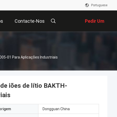
Portuguese
os
Contacte-Nos
Pedir Um
Orçamento
05-01 Para Aplicações Industriais
de iões de lítio BAKTH-
iais
origem
Dongguan China