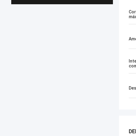
Cor
má
Am
Int
com
Des
DE