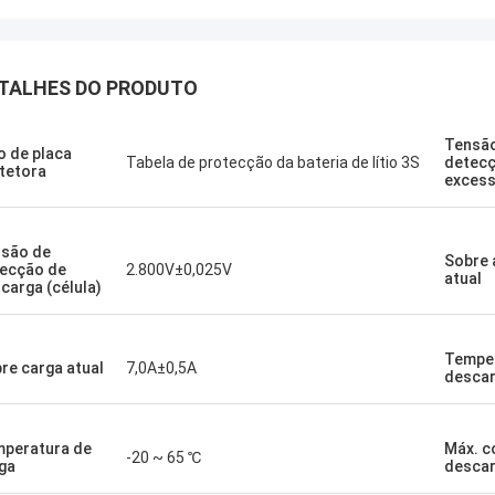
TALHES DO PRODUTO
Kallista
experimentei um serviço de cliente
Tensã
celente com um fornecedor de fora
o de placa
Tabela de protecção da bateria de lítio 3S
detecç
s.Esta empresa foi muito além para
tetora
excessi
r às necessidades dos seus
es.O tempo de resposta com todas
has preocupações foi
são de
Sobre 
tamente 100% dentro de 1-24
ecção de
2.800V±0,025V
atual
carga (célula)
e o tempo de envio foi EXCELENTE!
Temper
re carga atual
7,0A±0,5A
desca
peratura de
Máx. c
-20 ~ 65 ℃
ga
desca