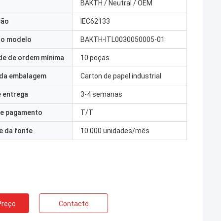
BAKTH / Neutral / OEM
ção
IEC62133
o modelo
BAKTH-ITL0030050005-01
de de ordem mínima
10 peças
 da embalagem
Carton de papel industrial
 entrega
3-4 semanas
e pagamento
T/T
e da fonte
10.000 unidades/mês
Preço
Contacto