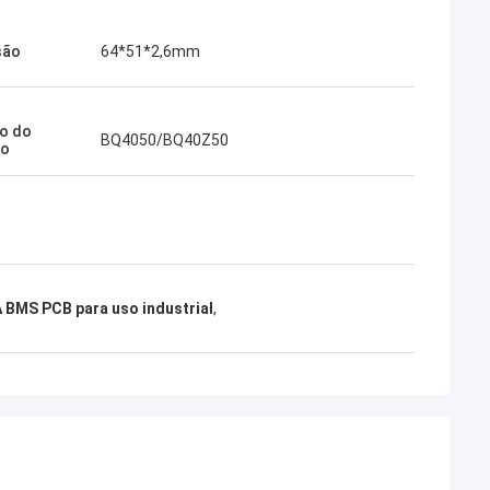
são
64*51*2,6mm
o do
BQ4050/BQ40Z50
to
 BMS PCB para uso industrial
,