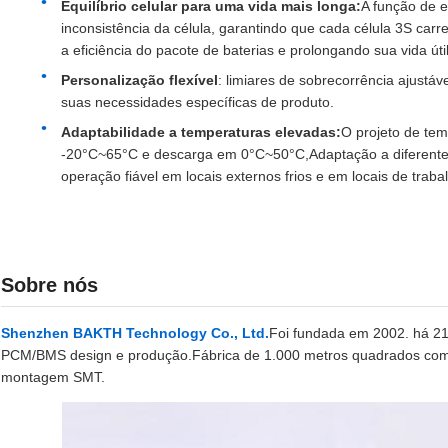
Equilíbrio celular para uma vida mais longa:
A função de e
inconsistência da célula, garantindo que cada célula 3S ca
a eficiência do pacote de baterias e prolongando sua vida útil
Personalização flexível
: limiares de sobrecorrência ajust
suas necessidades específicas de produto.
Adaptabilidade a temperaturas elevadas:
O projeto de te
-20°C~65°C e descarga em 0°C~50°C,Adaptação a diferentes
operação fiável em locais externos frios e em locais de tra
Sobre nós
Shenzhen BAKTH Technology Co., Ltd.
Foi fundada em 2002. há 2
PCM/BMS design e produção.Fábrica de 1.000 metros quadrados com 
montagem SMT.