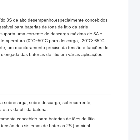
ítio 3S de alto desempenho,especialmente concebidos
ável para baterias de íons de lítio da série
), suporta uma corrente de descarga máxima de 5A e
à temperatura (0°C~50°C para descarga, -20°C~65°C
te, um monitoramento preciso da tensão e funções de
prolongada das baterias de lítio em várias aplicações
ra sobrecarga, sobre descarga, sobrecorrente,
e a vida útil da bateria.
camente concebido para baterias de iões de lítio
 tensão dos sistemas de baterias 2S (nominal
.