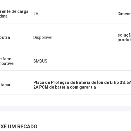
rente de carga
2A
Dimen
xima
soluçã
ostra
Disponível
produ
erface
SMBUS
patível
Placa de Proteção de Bateria de Íon de Lítio 3S
,
5A
tacar
2A PCM de bateria com garantia
IXE UM RECADO