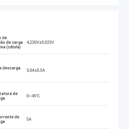
o de
ão de carga
4,230V±0,025V
va (célula)
a descarga
3,0A±0,5A
atura de
0~45℃
rga
orrente de
5A
rga