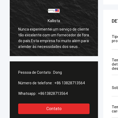
DE
Kallista
e
Nunca experimentei um serviço de cliente
Nunca 
a
tão excelente com um fornecedor de fora
tão ex
Tip
a
do país.Esta empresa foi muito além para
do paí
pro
atender às necessidades dos seus
atende
clientes.O tempo de resposta com todas
client
as minhas preocupações foi
as min
Ten
imediatamente 100% dentro de 1-24
imedia
det
des
horas e o tempo de envio foi EXCELENTE!
horas 
Pessoa de Contato :
Dong
Número de telefone :
+86 13828713564
Sob
Whatsapp :
+8613828713564
Tem
Contato
car