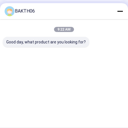
Порекомендованные Продукты
BAKTH06
9:22 AM
Good day, what product are you looking for?
12V 18Ah LiFePO4
Группа глубокого
Призматичес
литий-ионный
цикла мощный 48V
ячейка LiFeP
аккумулятор для
50Ah LiFePO4 Golf
промышленно
солнечной энергии
Cart
класса 3.2V 8
и аварийного
аккумуляторный
для солнечны
Лучшая цена
Лучшая цена
Лучшая ц
использования
пакет для
и резервных
электрического
энергосистем
скутера
Главная
Карта
контактные
Desktop
страница
сайта
данные
Site
Карта сайта
Политика уединения
Качество
Пакет литий-ионного аккумулятора
Китайская