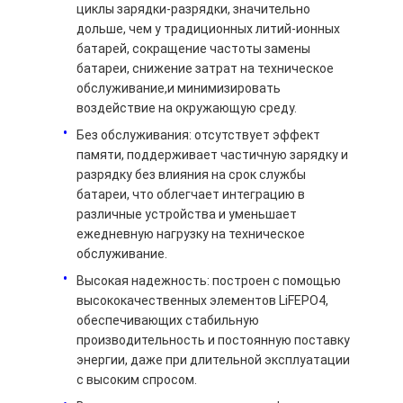
циклы зарядки-разрядки, значительно
О нас
дольше, чем у традиционных литий-ионных
батарей, сокращение частоты замены
Экскурсия по заводу
батареи, снижение затрат на техническое
обслуживание,и минимизировать
Контроль качества
воздействие на окружающую среду.
Без обслуживания: отсутствует эффект
Свяжитесь с нами
памяти, поддерживает частичную зарядку и
разрядку без влияния на срок службы
Новости
батареи, что облегчает интеграцию в
различные устройства и уменьшает
Случаи
ежедневную нагрузку на техническое
обслуживание.
Побеседуйте теперь
Высокая надежность: построен с помощью
высококачественных элементов LiFEPO4,
обеспечивающих стабильную
Пакет литий-ионного аккумулятора
производительность и постоянную поставку
энергии, даже при длительной эксплуатации
Литий-полимерный аккумулятор
с высоким спросом.