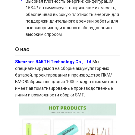
Высокая плотность энергии: конфигурация
Аккумуляторная батарея LiFePO4
15S4P оптимизирует напряжение и емкость,
обеспечивая высокую плотность энергии для
Батарея глубокого цикла
поддержки длительного времени работы для
высокопроизводительного оборудования с
BMS PCB PCM
высоким спросом.
Настраиваемый аккумулятор
О нас
блок батарей велосипеда e
Shenzhen BAKTH Technology Co., Ltd.
Мы
специализируемся на сборке аккумуляторных
Литийные батареи UPS
батарей, проектировании и производстве ПКМ/
БМС.Фабрика площадью 1000 квадратных метров
Батарея с гидридом никелевого металла
имеет автоматизированные производственные
линии и возможности сборки SMT.
Перезаряжаемая литий-ионная батарея
Заряжатель литий-ионного аккумулятора