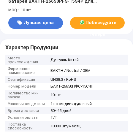
батарея BAKTH-26650PFS-15S4P для
портативного питания
MOQ：10 шт.
Лучшая цена
Побеседуйте
теперь
Характер Продукции
Место
Дунгуань Китай
происхождения
Фирменное
BAKTH / Neutral / OEM
наименование
Сертификация
UN38.3 / RoHS
Номер модели
БАКТ-26650ПФС-15С4П
Количество мин
10 шт.
заказа
Упаковывая детали
1 шт/индивидуальный
Время доставки
30~45 дней
Условия оплаты
Т/Т
Поставка
10000 шт/месяц
способности