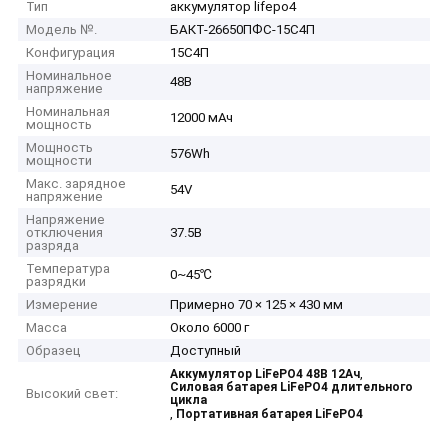
Тип
аккумулятор lifepo4
Модель №.
БАКТ-26650ПФС-15С4П
Конфигурация
15С4П
Номинальное
48В
напряжение
Номинальная
12000 мАч
мощность
Мощность
576Wh
мощности
Макс. зарядное
54V
напряжение
Напряжение
отключения
37.5В
разряда
Температура
0~45℃
разрядки
Измерение
Примерно 70 × 125 × 430 мм
Масса
Около 6000 г
Образец
Доступный
,
Аккумулятор LiFePO4 48В 12Ач
Силовая батарея LiFePO4 длительного
Высокий свет:
цикла
,
Портативная батарея LiFePO4