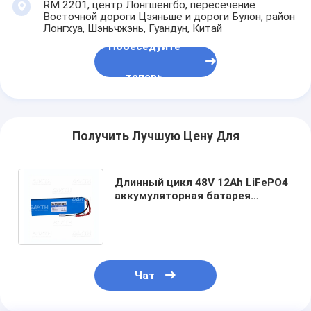
RM 2201, центр Лонгшенгбо, пересечение
Восточной дороги Цзяньше и дороги Булон, район
Лонгхуа, Шэньчжэнь, Гуандун, Китай
Побеседуйте
теперь
Получить Лучшую Цену Для
Длинный цикл 48V 12Ah LiFePO4
аккумуляторная батарея
BAKTH-26650PFS-15S4P для
портативного питания
Чат