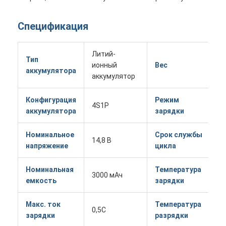
Спецификация
Литий-
Тип
ионный
Вес
П
аккумулятора
аккумулятор
Конфигурация
Режим
4S1P
C
аккумулятора
зарядки
Номинальное
Срок службы
14,8 В
≥
напряжение
цикла
Номинальная
Температура
3000 мАч
0
емкость
зарядки
Макс. ток
Температура
0,5C
-
зарядки
разрядки