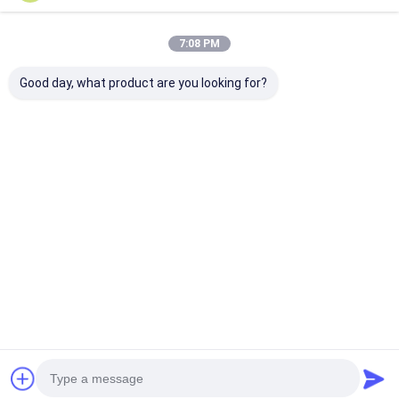
7:08 PM
Good day, what product are you looking for?
Перезаряжаемая
21.6V 2.55Ah
7.2V 9.75Ah 7
литий-ионная
55.08Wh 18650 6S1P
18650CP 2S3
батарея 14.4V
Перезаряжаемая
Сменный
26.8Ah N18650CP
батарея для
аккумулятор L
для промышленных
промышленных
для
Лучшая цена
Лучшая цена
Лучшая ц
применений
применений
электроинст
Главная
Карта
контактные
Desktop
страница
сайта
данные
Site
Карта сайта
Политика уединения
Качество
Пакет литий-ионного аккумулятора
Китайская
фабрика.Copyright © 2026 Shenzhen BAK Technology Co., Ltd.. All
Rights Reserved.