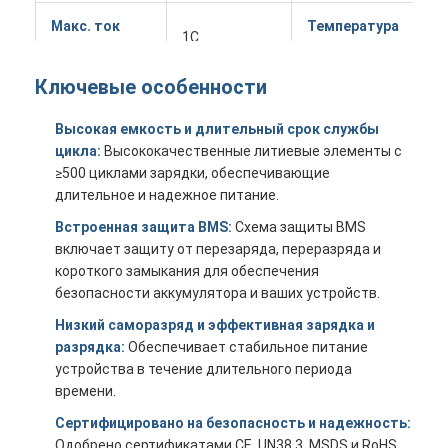
Макс. ток
Температура
1C
-
разрядки
хранения
Ключевые особенности
Напряжение
Диапазон
0
отсечки
11,2 В
влажности
к
Высокая емкость и длительный срок службы
зарядки
цикла:
Высококачественные литиевые элементы с
≥500 циклами зарядки, обеспечивающие
Напряжение
длительное и надежное питание.
C
отсечки
16,8 В
Сертификаты
M
Встроенная защита BMS:
Схема защиты BMS
разрядки
включает защиту от перезаряда, переразряда и
короткого замыкания для обеспечения
PCM (защита
безопасности аккумулятора и ваших устройств.
от
B
Защитная
перезаряда/
Низкий саморазряд и эффективная зарядка и
Бренд
Н
Домой
схема
переразряда/
разрядка:
Обеспечивает стабильное питание
/
короткого
устройства в течение длительного периода
Продукты
замыкания)
времени.
Видеозаписи
Сертифицировано на безопасность и надежность:
Прибл. 29 мм
Одобрено сертификатами CE, UN38.3, MSDS и RoHS,