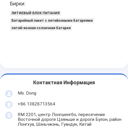
Бирки:
Аккумуляторная батарея LiFePO4
ЛИТИЕВЫЙ БЛОК ПИТАНИЯ
Батарея глубокого цикла
Батарейный пакет с литийонными батареями
литий-ионная солнечная батарея
BMS PCB PCM
Настраиваемый аккумулятор
блок батарей велосипеда e
Литийные батареи UPS
Батарея с гидридом никелевого металла
Контактная Информация
Перезаряжаемая литий-ионная батарея
Ms. Dong
+86 13828713564
Заряжатель литий-ионного аккумулятора
RM 2201, центр Лонгшенгбо, пересечение
Восточной дороги Цзяньше и дороги Булон, район
Лонгхуа, Шэньчжэнь, Гуандун, Китай