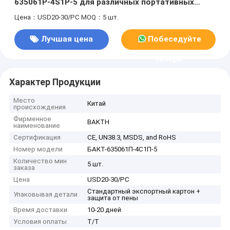
635061P-4S1P-5 для различных портативных
устройств
Цена：USD20-30/PC
MOQ：5 шт.
Лучшая цена
Побеседуйте
теперь
Характер Продукции
Место
Китай
происхождения
Фирменное
BAKTH
наименование
Сертификация
CE, UN38.3, MSDS, and RoHS
Номер модели
БАКТ-635061П-4С1П-5
Количество мин
5 шт.
заказа
Цена
USD20-30/PC
Стандартный экспортный картон +
Упаковывая детали
защита от пены
Время доставки
10-20 дней
Условия оплаты
Т/Т