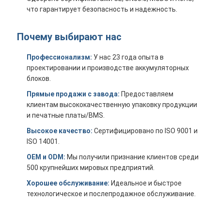
Размеры
x 52 мм x 77
Гарантия
1
О нас
что гарантирует безопасность и надежность.
мм
Экскурсия по заводу
Почему выбирают нас
Контроль качества
Профессионализм:
У нас 23 года опыта в
проектировании и производстве аккумуляторных
Свяжитесь с нами
блоков.
Прямые продажи с завода:
Предоставляем
Новости
клиентам высококачественную упаковку продукции
и печатные платы/BMS.
Случаи
Высокое качество:
Сертифицировано по ISO 9001 и
Побеседуйте теперь
ISO 14001.
OEM и ODM:
Мы получили признание клиентов среди
500 крупнейших мировых предприятий.
Пакет литий-ионного аккумулятора
Хорошее обслуживание:
Идеальное и быстрое
технологическое и послепродажное обслуживание.
Литий-полимерный аккумулятор