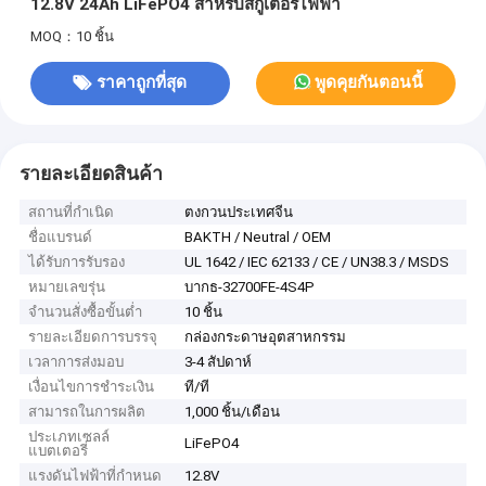
12.8V 24Ah LiFePO4 สําหรับสกูเตอร์ไฟฟ้า
MOQ：10 ชิ้น
ราคาถูกที่สุด
พูดคุยกันตอนนี้
รายละเอียดสินค้า
สถานที่กำเนิด
ตงกวนประเทศจีน
ชื่อแบรนด์
BAKTH / Neutral / OEM
ได้รับการรับรอง
UL 1642 / IEC 62133 / CE / UN38.3 / MSDS
หมายเลขรุ่น
บากธ-32700FE-4S4P
จำนวนสั่งซื้อขั้นต่ำ
10 ชิ้น
รายละเอียดการบรรจุ
กล่องกระดาษอุตสาหกรรม
เวลาการส่งมอบ
3-4 สัปดาห์
เงื่อนไขการชำระเงิน
ที/ที
สามารถในการผลิต
1,000 ชิ้น/เดือน
ประเภทเซลล์
LiFePO4
แบตเตอรี่
แรงดันไฟฟ้าที่กำหนด
12.8V