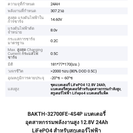
ความจุที่กำหนด
24AH
พลังงานที่กำหนด
307.2วอ
สูงสุด แรงดันไฟฟ้าใน
14.60V
การชาร์จ
แรงดันไฟฟ้าตัด
8.0v
จำหน่าย
กระแสการชาร์จ
0.2C
มาตรฐาน
Max.
สูงสุด
Charging
Current
กระแสไฟ
0.5C
ชาร์จ
มิติ
181*77*170(มม.)
วงจรชีวิต
>2000 รอบ (80% DOD 0.5C)
อุณหภูมิการคายประจุ
-20°ซ ~ 60°ซ
,
ชุดแบตเตอรี่ LiFePO4 12.8V 24Ah
แสงสูง:
,
แบตเตอรี่สกูตเตอร์สำหรับอุตสาหกรรมกำลังสูง
สกูเตอร์ไฟฟ้า Lifepo4 แบตเตอรี่แพ็ค
BAKTH-32700FE-4S4P แบตเตอรี่
อุตสาหกรรมพลังงานสูง 12.8V 24Ah
LiFePO4 สําหรับสกูเตอร์ไฟฟ้า