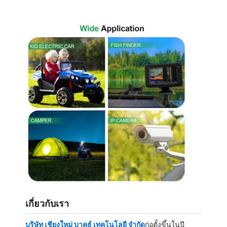
แบตเตอรี่ ไลฟ์โป4
แบตเตอรี่รอบลึก
บีเอ็มเอส พีซีบี พีซีเอ็ม
ชุดแบตเตอรี่แบบกำหนดเอง
แบตเตอรี่จักรยานไฟฟ้า
แบตเตอรี่ลิทธิียม ยูพีเอส
แพ็คแบตเตอรี่ไฮดริดโลหะไนเคิล
แบตเตอรี่ Li-ion ที่สามารถชาร์จใหม่ได้
เครื่องชาร์จแบตเตอรี่ลิเธียมไอออน
เกี่ยวกับเรา
บริษัท เชียงใหม่ บาคธ์ เทคโนโลยี จํากัด
ก่อตั้งขึ้นในปี