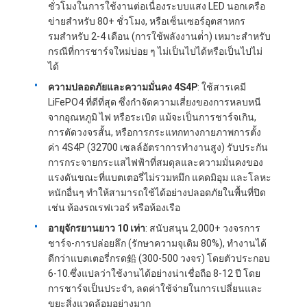
ชั่วโมงในการใช้งานต่อเนื่องระบบแสง LED นอกเครือ
ข่ายสําหรับ 80+ ชั่วโมง, หรือเซ็นเซอร์อุตสาหกร
รมสําหรับ 2-4 เดือน (การใช้พลังงานต่ํา) เหมาะสําหรับ
กรณีที่การชาร์จใหม่บ่อย ๆ ไม่เป็นไปได้หรือเป็นไปไม่
ได้
ความปลอดภัยและความมั่นคง 4S4P
: ใช้สารเคมี
LiFePO4 ที่ดีที่สุด ซึ่งกําจัดความเสี่ยงของการหลบหนี
จากอุณหภูมิ ไฟ หรือระเบิด แม้จะเป็นการชาร์จเกิน,
การตัดวงจรสั้น, หรือการกระแทกทางกายภาพการตั้ง
ค่า 4S4P (32700 เซลล์อัตราการทํางานสูง) รับประกัน
การกระจายกระแสไฟฟ้าที่สมดุลและความมั่นคงของ
แรงดันขณะที่แบตเตอรี่ไม่รวมหมึก แคดมิอุม และโลหะ
หนักอื่นๆ ทําให้สามารถใช้ได้อย่างปลอดภัยในพื้นที่ปิด
เช่น ห้องรถเรฟเวอร์ หรือห้องเรือ
อายุจักรยานยาว 10 เท่า
: สนับสนุน 2,000+ วงจรการ
บ้าน
ชาร์จ-การปล่อยลึก (รักษาความจุเดิม 80%), ทํางานได้
ดีกว่าแบตเตอรี่กรด鉛 (300-500 วงจร) โดยตัวประกอบ
สินค้า
6-10.ซึ่งแปลว่าใช้งานได้อย่างน่าเชื่อถือ 8-12 ปี โดย
การชาร์จเป็นประจํา, ลดค่าใช้จ่ายในการเปลี่ยนและ
วิดีโอ
ขยะสิ่งแวดล้อมอย่างมาก