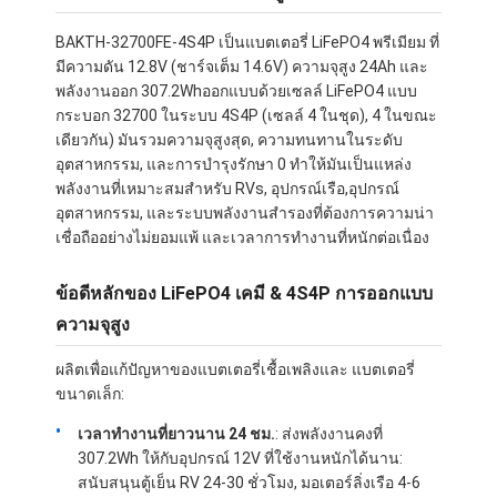
BAKTH-32700FE-4S4P เป็นแบตเตอรี่ LiFePO4 พรีเมียม ที่
มีความดัน 12.8V (ชาร์จเต็ม 14.6V) ความจุสูง 24Ah และ
พลังงานออก 307.2Whออกแบบด้วยเซลล์ LiFePO4 แบบ
กระบอก 32700 ในระบบ 4S4P (เซลล์ 4 ในชุด), 4 ในขณะ
เดียวกัน) มันรวมความจุสูงสุด, ความทนทานในระดับ
อุตสาหกรรม, และการบํารุงรักษา 0 ทําให้มันเป็นแหล่ง
พลังงานที่เหมาะสมสําหรับ RVs, อุปกรณ์เรือ,อุปกรณ์
อุตสาหกรรม, และระบบพลังงานสํารองที่ต้องการความน่า
เชื่อถืออย่างไม่ยอมแพ้ และเวลาการทํางานที่หนักต่อเนื่อง
ข้อดีหลักของ LiFePO4 เคมี & 4S4P การออกแบบ
ความจุสูง
ผลิตเพื่อแก้ปัญหาของแบตเตอรี่เชื้อเพลิงและ แบตเตอรี่
ขนาดเล็ก:
เวลาทํางานที่ยาวนาน 24 ชม.
: ส่งพลังงานคงที่
307.2Wh ให้กับอุปกรณ์ 12V ที่ใช้งานหนักได้นาน:
สนับสนุนตู้เย็น RV 24-30 ชั่วโมง, มอเตอร์ลิ่งเรือ 4-6