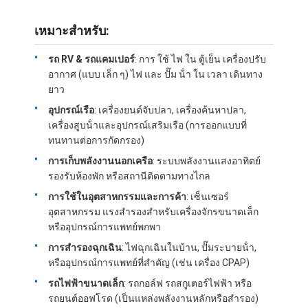
เกี่ยวกับเรา
เหมาะสําหรับ:
ทัวร์โรงงาน
รถ RV & รถแคมเปอร์
: การ ใช้ ไฟ ใน ตู้เย็น เครื่องปรับ
การควบคุมคุณภาพ
อากาศ (แบบ เล็ก ๆ) ไฟ และ ปั๊ม น้ํา ใน เวลา เดินทาง
ยาว
ติดต่อเรา
อุปกรณ์เรือ
: เครื่องยนต์จับปลา, เครื่องค้นหาปลา,
เครื่องสูบน้ําและอุปกรณ์เสริมเรือ (การออกแบบที่
ข่าว
ทนทานต่อการกัดกรอง)
การเก็บพลังงานนอกเครือ
: ระบบพลังงานแสงอาทิตย์
กรณี
รองรับห้องพัก หรือสถานีติดตามทางไกล
พูดคุยกันตอนนี้
การใช้ในอุตสาหกรรมและการค้า
: เซ็นเซอร์
อุตสาหกรรม แรงสํารองสําหรับเครื่องจักรขนาดเล็ก
หรืออุปกรณ์การแพทย์พกพา
การสํารองฉุกเฉิน
: ไฟฉุกเฉินในบ้าน, ปั๊มระบายน้ํา,
ชุดแบตเตอรี่ลิเธียมไอออน
หรืออุปกรณ์การแพทย์ที่สําคัญ (เช่น เครื่อง CPAP)
รถไฟฟ้าขนาดเล็ก
: รถกอล์ฟ รถสกูเตอร์ไฟฟ้า หรือ
แพ็คแบตเตอรี่ ลี โพลีเมอร์
รถยนต์ออฟโรด (เป็นแหล่งพลังงานหลักหรือสํารอง)