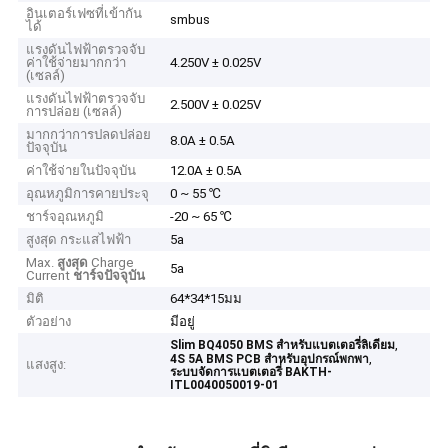
อินเตอร์เฟซที่เข้ากัน
smbus
ได้
แรงดันไฟฟ้าตรวจจับ
ค่าใช้จ่ายมากกว่า
4.250V ± 0.025V
(เซลล์)
แรงดันไฟฟ้าตรวจจับ
2.500V ± 0.025V
การปล่อย (เซลล์)
มากกว่าการปลดปล่อย
8.0A ± 0.5A
ปัจจุบัน
ค่าใช้จ่ายในปัจจุบัน
12.0A ± 0.5A
อุณหภูมิการคายประจุ
0 ~ 55 ℃
ชาร์จอุณหภูมิ
-20 ~ 65 ℃
สูงสุด กระแสไฟฟ้า
5a
Max.
สูงสุด
Charge
5a
Current
ชาร์จปัจจุบัน
มิติ
64*34*15มม
ตัวอย่าง
มีอยู่
,
Slim BQ4050 BMS สําหรับแบตเตอรี่ลิเดียม
,
4S 5A BMS PCB สําหรับอุปกรณ์พกพา
แสงสูง:
ระบบจัดการแบตเตอรี่ BAKTH-
ITL0040050019-01