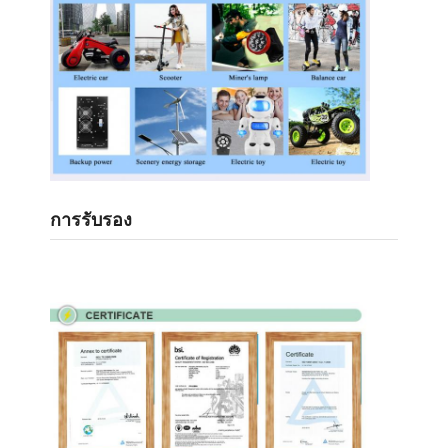
แบตเตอรี่ ไลฟ์โป4
แบตเตอรี่รอบลึก
บีเอ็มเอส พีซีบี พีซีเอ็ม
ชุดแบตเตอรี่แบบกำหนดเอง
แบตเตอรี่จักรยานไฟฟ้า
การรับรอง
แบตเตอรี่ลิทธิียม ยูพีเอส
แพ็คแบตเตอรี่ไฮดริดโลหะไนเคิล
แบตเตอรี่ Li-ion ที่สามารถชาร์จใหม่ได้
เครื่องชาร์จแบตเตอรี่ลิเธียมไอออน