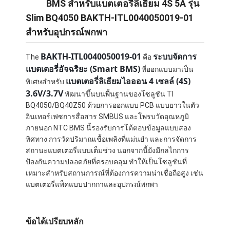
BMS สำหรับแบตเตอรี่ลิเธียม 4S 5A รุ่น
Slim BQ4050 BAKTH-ITL0040050019-01
สำหรับอุปกรณ์พกพา
BAKTH-ITL0040050019-01
ระบบจัดการ
The
คือ
แบตเตอรี่อัจฉริยะ (Smart BMS)
ที่ออกแบบมาเป็น
แบตเตอรี่ลิเธียมไอออน 4 เซลล์ (4S)
พิเศษสำหรับ
3.6V/3.7V
พัฒนาขึ้นบนพื้นฐานของโซลูชัน TI
BQ4050/BQ40Z50 ด้วยการออกแบบ PCB แบบยาวในตัว
อินเทอร์เฟซการสื่อสาร SMBUS และโพรบวัดอุณหภูมิ
ภายนอก NTC BMS นี้รองรับการโต้ตอบข้อมูลแบบสอง
ทิศทาง การวัดปริมาณเชื้อเพลิงที่แม่นยำ และการจัดการ
สถานะแบตเตอรี่แบบเต็มช่วง นอกจากนี้ยังมีกลไกการ
ป้องกันความปลอดภัยที่ครอบคลุม ทำให้เป็นโซลูชันที่
เหมาะสำหรับสถานการณ์ที่ต้องการความน่าเชื่อถือสูง เช่น
แบตเตอรี่แพ็คแบบปากกาและอุปกรณ์พกพา
ข้อได้เปรียบหลัก