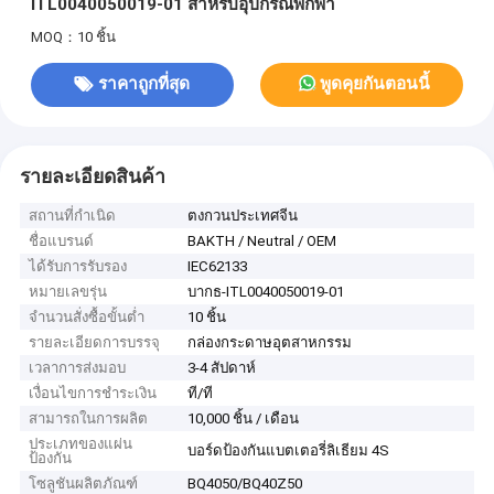
ITL0040050019-01 สําหรับอุปกรณ์พกพา
MOQ：10 ชิ้น
ราคาถูกที่สุด
พูดคุยกันตอนนี้
รายละเอียดสินค้า
สถานที่กำเนิด
ตงกวนประเทศจีน
ชื่อแบรนด์
BAKTH / Neutral / OEM
ได้รับการรับรอง
IEC62133
หมายเลขรุ่น
บากธ-ITL0040050019-01
จำนวนสั่งซื้อขั้นต่ำ
10 ชิ้น
รายละเอียดการบรรจุ
กล่องกระดาษอุตสาหกรรม
เวลาการส่งมอบ
3-4 สัปดาห์
เงื่อนไขการชำระเงิน
ที/ที
สามารถในการผลิต
10,000 ชิ้น / เดือน
ประเภทของแผ่น
บอร์ดป้องกันแบตเตอรี่ลิเธียม 4S
ป้องกัน
โซลูชันผลิตภัณฑ์
BQ4050/BQ40Z50