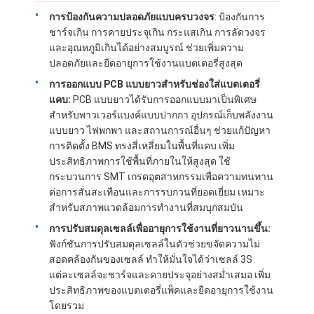
การป้องกันความปลอดภัยแบบครบวงจร
: ป้องกันการ
ชาร์จเกิน การคายประจุเกิน กระแสเกิน การลัดวงจร
และอุณหภูมิเกินได้อย่างสมบูรณ์ ช่วยเพิ่มความ
ปลอดภัยและยืดอายุการใช้งานแบตเตอรี่สูงสุด
การออกแบบ PCB แบบยาวสำหรับช่องใส่แบตเตอรี่
แคบ:
PCB แบบยาวได้รับการออกแบบมาเป็นพิเศษ
สำหรับพาวเวอร์แบงค์แบบปากกา อุปกรณ์เก็บพลังงาน
แบบยาว ไฟพกพา และสถานการณ์อื่นๆ ช่วยแก้ปัญหา
การติดตั้ง BMS ทรงสี่เหลี่ยมในพื้นที่แคบ เพิ่ม
ประสิทธิภาพการใช้พื้นที่ภายในให้สูงสุด ใช้
กระบวนการ SMT เกรดอุตสาหกรรมเพื่อความทนทาน
ต่อการสั่นสะเทือนและการรบกวนที่ยอดเยี่ยม เหมาะ
สำหรับสภาพแวดล้อมการทำงานที่สมบุกสมบัน
การปรับสมดุลเซลล์เพื่ออายุการใช้งานที่ยาวนานขึ้น:
บ้าน
ฟังก์ชันการปรับสมดุลเซลล์ในตัวช่วยขจัดความไม่
สอดคล้องกันของเซลล์ ทำให้มั่นใจได้ว่าเซลล์ 3S
สินค้า
แต่ละเซลล์จะชาร์จและคายประจุอย่างสม่ำเสมอ เพิ่ม
ประสิทธิภาพของแบตเตอรี่แพ็คและยืดอายุการใช้งาน
วิดีโอ
โดยรวม