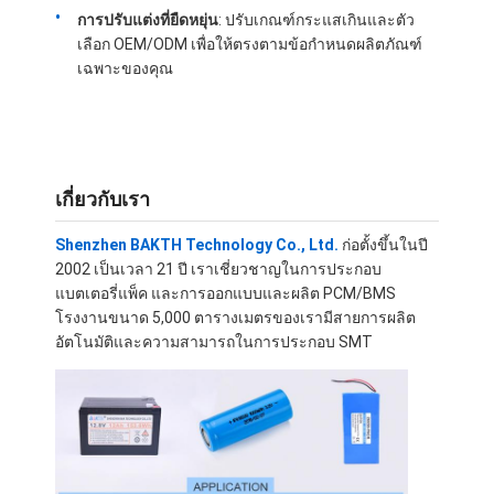
การปรับแต่งที่ยืดหยุ่น
: ปรับเกณฑ์กระแสเกินและตัว
เกี่ยวกับเรา
เลือก OEM/ODM เพื่อให้ตรงตามข้อกำหนดผลิตภัณฑ์
เฉพาะของคุณ
ทัวร์โรงงาน
การควบคุมคุณภาพ
ติดต่อเรา
เกี่ยวกับเรา
ข่าว
Shenzhen BAKTH Technology Co., Ltd.
ก่อตั้งขึ้นในปี
กรณี
2002 เป็นเวลา 21 ปี เราเชี่ยวชาญในการประกอบ
แบตเตอรี่แพ็ค และการออกแบบและผลิต PCM/BMS
พูดคุยกันตอนนี้
โรงงานขนาด 5,000 ตารางเมตรของเรามีสายการผลิต
อัตโนมัติและความสามารถในการประกอบ SMT
ชุดแบตเตอรี่ลิเธียมไอออน
แพ็คแบตเตอรี่ ลี โพลีเมอร์