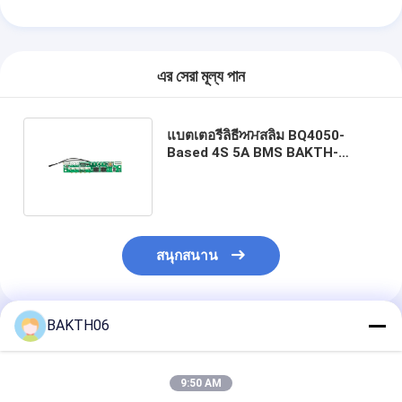
এর সেরা মূল্য পান
แบตเตอรี่ลิธีਅਮสลิม BQ4050-
Based 4S 5A BMS BAKTH-
ITL0040050019-01 สําหรับ
อุปกรณ์พกพา
สนุกสนาน
BAKTH06
แนะนำผลิตภัณฑ์
9:50 AM