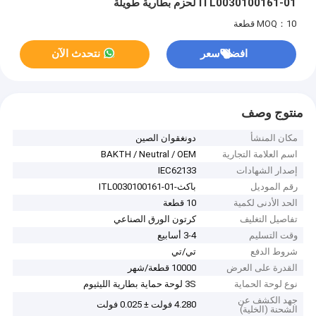
ITL0030100161-01 لحزم بطارية طويلة
MOQ：10 قطعة
افضل سعر
نتحدث الآن
منتوج وصف
مكان المنشأ
دونغقوان الصين
اسم العلامة التجارية
BAKTH / Neutral / OEM
إصدار الشهادات
IEC62133
رقم الموديل
باكث-ITL0030100161-01
الحد الأدنى لكمية
10 قطعة
تفاصيل التغليف
كرتون الورق الصناعي
وقت التسليم
3-4 أسابيع
شروط الدفع
تي/تي
القدرة على العرض
10000 قطعة/شهر
نوع لوحة الحماية
3S لوحة حماية بطارية الليثيوم
جهد الكشف عن
4.280 فولت ± 0.025 فولت
الشحنة (الخلية)