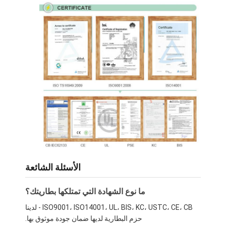
مجموعة بطاريات ليثيوم فيبو 4
بطارية دورة عميقة
خدمات إدارة المباني ثنائي الفينيل متعدد الكلور بي سي إم
حزمة بطارية مخصصة
بطارية الدراجة
بطاريات الليثيوم يو بي إس
بطارية هيدريد المعدن النيكل
بطارية ليتو إيون قابلة لإعادة الشحن
الأسئلة الشائعة
شاحن بطارية ليثيوم أيون
ما نوع الشهادة التي تمتلكها بطاريتك؟
ISO9001، ISO14001، UL، BIS، KC، USTC، CE، CB - لدينا
حزم البطارية لديها ضمان جودة موثوق بها.