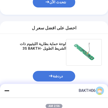
نتحدث الآن
احصل على افضل سعر ل
لوحة حماية بطارية الليثيوم ذات
الشريط الطويل 3S BAKTH-
ITL0030100161-01 لحزم بطارية
طويلة
دردشة
BAKTH06
المنتجات الموصى بها
2:56 AM