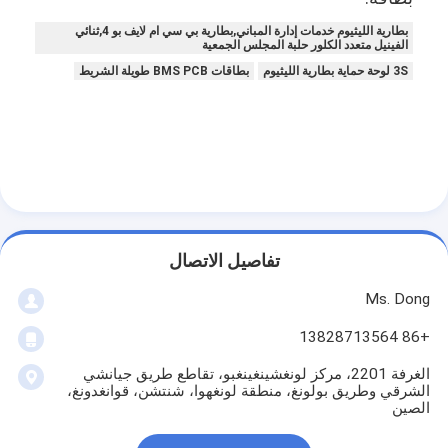
بطارية الليثيوم خدمات إدارة المباني,بطارية بي سي ام لايف بو 4,ثنائي
الفينيل متعدد الكلور حلبة المجلس الجمعية
3S لوحة حماية بطارية الليثيوم
بطاقات BMS PCB طويلة الشريط
تفاصيل الاتصال
Ms. Dong
+86 13828713564
الغرفة 2201، مركز لونغشينغينغبو، تقاطع طريق جيانشي
الشرقي وطريق بولونغ، منطقة لونغهوا، شنتشن، قوانغدونغ،
الصين