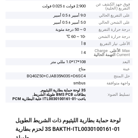
فوق جهد الكشف عن
2.900 فولت ± 0.025 فولت
التفريغ (الخلية)
على التفريغ الحالي
9.0 أمبير ± 0.5 أمبير
على الشحن الحالي
5.0 أمبير ± 0.5 أمبير
درجة حرارة التفريغ
0 ~ 50 درجة مئوية
درجة حرارة الشحن
-10 ~ 60 ℃
الأعلى. تيار التفريغ
8 أ
Max.
الأعلى.
Charge
4 ا
Current
التهمة الحالية
البعد
108*17*1.0 مللي متر
عينة
متاح
حل المنتج
BQ40Z50+CJAB35N03S+D6SC4
واجهة متوافقة
smbus
,
3S لوحة حماية بطارية الليثيوم
تسليط الضوء:
,
بطاقات BMS PCB طويلة الشريط
باخت-ITL0030100161-01 علبة البطارية PCM
لوحة حماية بطارية الليثيوم ذات الشريط الطويل
3S BAKTH-ITL0030100161-01 لحزم بطارية
طويلة