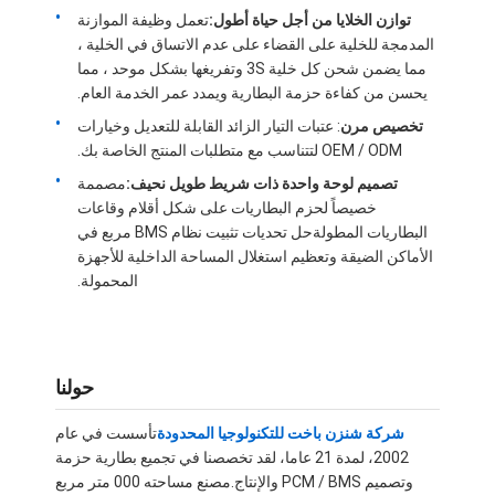
توازن الخلايا من أجل حياة أطول:
تعمل وظيفة الموازنة
المدمجة للخلية على القضاء على عدم الاتساق في الخلية ،
مما يضمن شحن كل خلية 3S وتفريغها بشكل موحد ، مما
يحسن من كفاءة حزمة البطارية ويمدد عمر الخدمة العام.
تخصيص مرن
: عتبات التيار الزائد القابلة للتعديل وخيارات
OEM / ODM لتتناسب مع متطلبات المنتج الخاصة بك.
تصميم لوحة واحدة ذات شريط طويل نحيف:
مصممة
خصيصاً لحزم البطاريات على شكل أقلام وقاعات
البطاريات المطولةحل تحديات تثبيت نظام BMS مربع في
الأماكن الضيقة وتعظيم استغلال المساحة الداخلية للأجهزة
المحمولة.
الصفحة الرئيسية
حولنا
المنتجات
شركة شنزن باخت للتكنولوجيا المحدودة
تأسست في عام
2002، لمدة 21 عاما، لقد تخصصنا في تجميع بطارية حزمة
مقاطع فيديو
وتصميم PCM / BMS والإنتاج.مصنع مساحته 000 متر مربع