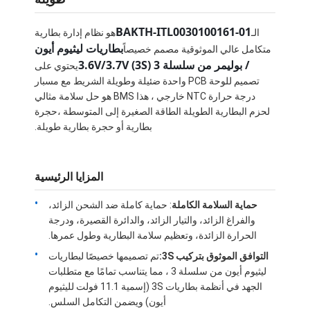
BAKTH-ITL0030100161-01
الـ
هو نظام إدارة بطارية
بطاريات ليثيوم أيون
متكامل عالي الموثوقية مصمم خصيصاً
/ بوليمر من سلسلة 3 (3S) 3.6V/3.7V
يحتوي على
تصميم للوحة PCB واحدة ضئيلة وطويلة الشريط مع مسبار
درجة حرارة NTC خارجي ، هذا BMS هو حل سلامة مثالي
لحزم البطارية الطويلة الطاقة الصغيرة إلى المتوسطة ،حجرة
بطارية أو حجرة بطارية طويلة.
المزايا الرئيسية
حماية السلامة الكاملة
: حماية كاملة ضد الشحن الزائد،
والفراغ الزائد، والتيار الزائد، والدائرة القصيرة، ودرجة
الحرارة الزائدة، وتعظيم سلامة البطارية وطول عمرها.
التوافق الموثوق بتركيب 3S:
تم تصميمها خصيصًا لبطاريات
ليثيوم أيون من سلسلة 3 ، مما يتناسب تمامًا مع متطلبات
الجهد في أنظمة بطاريات 3S (إسمية 11.1 فولت لليثيوم
أيون) ويضمن التكامل السلس.