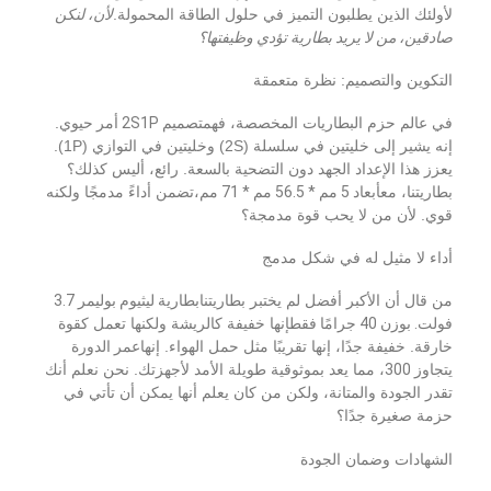
لأولئك الذين يطلبون التميز في حلول الطاقة المحمولة.
لأن، لنكن
صادقين، من لا يريد بطارية تؤدي وظيفتها؟
جهد
0 ~ 85٪
نطاق
قطع
2.8 فولت
(بدون
الرطوبة
التكوين والتصميم: نظرة متعمقة
الشحن
تكثف)
في عالم حزم البطاريات المخصصة، فهم
تصميم 2S1P أمر حيوي
.
CE،
إنه يشير إلى خليتين في سلسلة (2S) وخليتين في التوازي (1P).
جهد
UN38.3،
يعزز هذا الإعداد الجهد دون التضحية بالسعة. رائع، أليس كذلك؟
قطع
4.2 فولت
الشهادات
MSDS،
بطاريتنا، مع
أبعاد 5 مم * 56.5 مم * 71 مم،
تضمن أداءً مدمجًا ولكنه
التفريغ
RoHS
قوي. لأن من لا يحب قوة مدمجة؟
أداء لا مثيل له في شكل مدمج
PCM (حماية من
BAKTH
دائرة
الشحن الزائد /
العلامة
/ محايد /
من قال أن الأكبر أفضل لم يختبر بطاريتنا
بطارية ليثيوم بوليمر 3.7
الحماية
التفريغ الزائد /
التجارية
OEM
فولت. بوزن 40 جرامًا فقط
إنها خفيفة كالريشة ولكنها تعمل كقوة
الدائرة القصيرة)
خارقة. خفيفة جدًا، إنها تقريبًا مثل حمل الهواء. إنها
عمر الدورة
الصفحة الرئيسية
يتجاوز 300
، مما يعد بموثوقية طويلة الأمد لأجهزتك. نحن نعلم أنك
حوالي 5 مم ×
تقدر الجودة والمتانة، ولكن من كان يعلم أنها يمكن أن تأتي في
الأبعاد
الضمان
12 شهرًا
56.5 مم × 71 مم
المنتجات
حزمة صغيرة جدًا؟
الشهادات وضمان الجودة
مقاطع فيديو