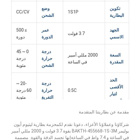
تكوين
وضع
CC/CV
1S1P
البطارية
الشحن
الجهد
عمر
≥ 500
3.7 فولت
الاسمي
الدورة
دورة
درجة
0 ~ 45
السعة
2000 مللي أمبير
حرارة
درجة
المقدرة
في الساعة
الشحن
مئوية
الحد
درجة
-20 ~
الأقصى
0.5C
حرارة
60 درجة
لتيار
التفريغ
مئوية
الشحن
مقدمة عن بطاريتنا المتقدمة
الحد
درجة
-20 ~
الأقصى
شركاؤنا وعملاؤنا الأعزاء، دعونا نقدم لكم
حزمة بطارية ليثيوم أيون
1C
حرارة
45 درجة
لتيار
بوليمر BAKTH-455668-1S-3M بقوة 3.7 فولت و 2000 مللي أمبير
التخزين
مئوية
التفريغ
في الساعة و 7.4 واط في الساعة
إنها تجسد الدقة والقوة. مصممة