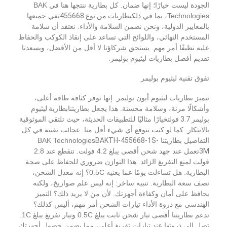
الجودة ليست خيارًا؛ إنها ضمان. كل بطارية ننتجها هنا في BAK
معلومات عنا
Technologies، بما في ذلك
بطاريات من نوع 455668
تفي جميعها
بالمعايير الدولية، ونحن نضمن السلامة والأداء. نعتقد أن سلامة
جولة في المصنع
المستخدم النهائي، واللوائح التي تساعد على إنقاذ الكوكب والحفاظ
عليه نظيفًا أمر مهم. يستحق شركاؤنا لا أقل من الأفضل، ويسعدنا
مراقبة الجودة
تقديم أفضل بطاريات ليثيوم بوليمر.
اتصل بنا
تفوق تقنية ليثيوم بوليمر
تتميز بطاريات ليثيوم أيون بوليمر. إنها توفر كثافة طاقة أعلى،
أخبار
وأشكالًا مرنة، وسلامة محسنة. هذا يجعل بطاريتنا
بطارية ليثيوم
بوليمر 3.7 فولت
خيارًا مثاليًا للتطبيقات الحديثة، حيث تلتقي الموثوقية
الحالات
بالابتكار. كما لو كنت تتوقع أي شيء أقل منا. عجائب تقنية في كل
التفاصيل بطاريتنا BAK Technologies
BAKTH-455668-1S-
نتحدث الآن
3M
تعمل عند جهد شحن أقصى يبلغ 4.2 فولت. تنقطع عند 2.8
فولت لمنع التفريغ الزائد. هذا التوازن ضروري للحفاظ على صحة
البطارية. هل تساءلت يومًا عما يعنيه 0.5C؟ إنه معدل الشحن،
نصف سعة البطارية. تنبيه ساخر: إنه ليس علم صواريخ، ولكنه
حزمة بطارية ليثيوم أيون
يحافظ على أمان وكفاءة أجهزتك. لأن من لا يريد ذلك؟ التميز
الهندسي مع ذروة الأداء تيارات الشحن أمر مهم، أليس كذلك؟
حزمة بطارية ليثيوم بوليمر
تدعم بطاريتنا أقصى تيار شحن ثابت يبلغ 0.5C وتيار تفريغ يبلغ 1C.
تصل إلى ذروتها عند تيارات تفريغ أعلى، مما يضمن حصول أجهزتك