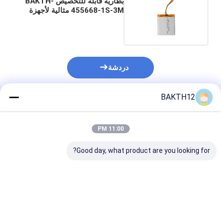
بطارية قابلة للتخصيص BAKTH-
455668-1S-3M مثالية لأجهزة
تطبيقات مختلفة
دردشة
BAKTH12
المنتجات الموصى بها
11:00 PM
Good day, what product are you looking for?
بطارية ليثيوم أيون قابلة
بطارية قابلة لإعادة
لإعادة الشحن 14.4
الشحن 21.6 فولت 2.55