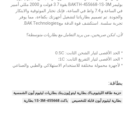
بوليمر BAKTH-455668-1S-3M بقوة 3.7 فولت و 2000 مللي أمبير
في الساعة و 7.4 واط في الساعة
، فإنك تختار الموثوقية والابتكار
والجودة. تم تصميم بطارياتنا لتشغيل أجهزتك بكفاءة، مما يوفر
تجربة سلسة. استكشف قوة الدقة مع
BAK Technologies
.
لأن، لنكن صريحين، من يريد التعامل مع بطاريات متوسطة؟
* الحد الأقصى لتيار الشحن الثابت: 0.5C
* الحد الأقصى لتيار التفريغ الثابت: 1C؛
* لأجهزة محمولة مختلفة للاستخدام الاستهلاكي والطبي والصناعي
بطاقة:
حزمة طاقة الليثيوم,باك بطارية ليتو إيون,بنك بطاريات ليثيوم أيون الشمسية
بطارية ليثيوم أيون قابلة للتخصيص
باكث 455668-1S-3M بطارية