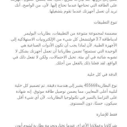
مجموعة بطاريات ليثيوم فيبو 4
على الطاقة التي تحتاجها عندما تحتاج إليها. لأن، من الواضح، أنك
تريد أن تعمل أجهزتك عندما تقوم بتشغيلها.
بطارية دورة عميقة
تنوع التطبيقات
خدمات إدارة المباني ثنائي الفينيل متعدد الكلور بي سي إم
مصممة لمجموعة متنوعة من التطبيقات، بطاريات البوليمر
لدينا
طاقة 3.7 فولت
تشغل كل شيء من الإلكترونيات الاستهلاكية إلى
حزمة بطارية مخصصة
الأجهزة الطبية. لأن لماذا يجب أن تكون الأدوات الصناعية هي
الوحيدة التي تستمتع؟ تضمن بطارياتنا أن تعمل أجهزتك بشكل لا
بطارية الدراجة
تشوبه شائبة في أي بيئة. تخيل الاحتمالات، ولكن لا تفعل ذلك في
الواقع، لقد فعلنا ذلك بالفعل من أجلك.
بطاريات الليثيوم يو بي إس
الدقة في كل خلية
بطارية هيدريد المعدن النيكل
نوع البطارية
455668 يشير إلى هندسة دقيقة
. تم تصميم كل خلية
بطارية ليتو إيون قابلة لإعادة الشحن
لتلبية أعلى المعايير، مما يضمن توصيل طاقة موثوق. إنه شهادة
على التزامنا بالتميز في تكنولوجيا البطاريات. لأن أي شيء أقل
سيكون، حسنًا، دون المستوى.
شاحن بطارية ليثيوم أيون
فقط للإشارة
شركاؤنا وعملاؤنا الأعزاء، عندما تختارون
حزمة بطارية ليثيوم أيون