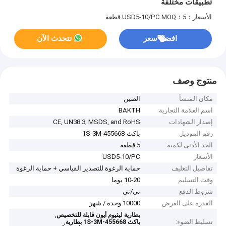
تطبيقات مختلفة
الأسعار：USD5-10/PC
MOQ：5 قطعة
افضل سعر
نتحدث الآن
منتوج وصف
مكان المنشأ
الصين
اسم العلامة التجارية
BAKTH
إصدار الشهادات
CE, UN38.3, MSDS, and RoHS
رقم الموديل
باكث-455668-1S-3M
الحد الأدنى لكمية
5 قطعة
الأسعار
USD5-10/PC
تفاصيل التغليف
حماية الرغوة للتصدير القياسي + حماية الرغوة
وقت التسليم
10-20 يوما
شروط الدفع
تي/تي
القدرة على العرض
10000 وحدة / شهر
,
بطارية ليثيوم أيون قابلة للتخصيص
تسليط الضوء:
,
باكث 455668-1S-3M بطارية