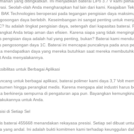
manan yang ditingkatkan. Ini menjadikan
baterai LiPo 3.7 V kami
pilih
vasi. Seolah-olah Anda mengharapkan hal lain dari kami. Keajaiban Tek
i BAK Technologies
beroperasi pada tegangan pengisian daya maksimum
gosongan daya berlebih. Keseimbangan ini sangat penting untuk menja
C? Itu adalah tingkat pengisian daya, setengah dari kapasitas baterai. 
angkat Anda tetap aman dan efisien. Karena siapa yang tidak mengi
s pengisian daya adalah hal yang penting, bukan? Baterai kami men
s pengosongan daya 1C. Baterai ini mencapai puncaknya pada arus pe
a mendapatkan daya yang mereka butuhkan saat mereka membutuhkann
t Anda menyalakannya.
ksibilitas untuk Berbagai Aplikasi
ancang untuk berbagai aplikasi, baterai polimer kami
daya 3,7 Volt
membe
sumen hingga perangkat medis. Karena mengapa alat industri harus 
a berkinerja sempurna di pengaturan apa pun. Bayangkan kemungkina
akukannya untuk Anda.
isi di Setiap Sel
is
baterai 455668 menandakan rekayasa presisi
. Setiap sel dibuat un
a yang andal. Ini adalah bukti komitmen kami terhadap keunggulan dala