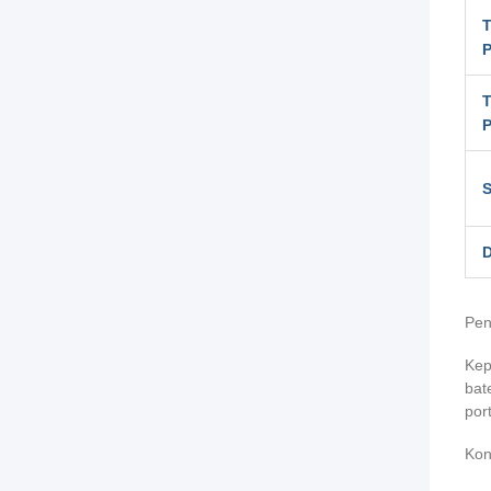
P
S
D
Pen
Kep
bat
por
Kon