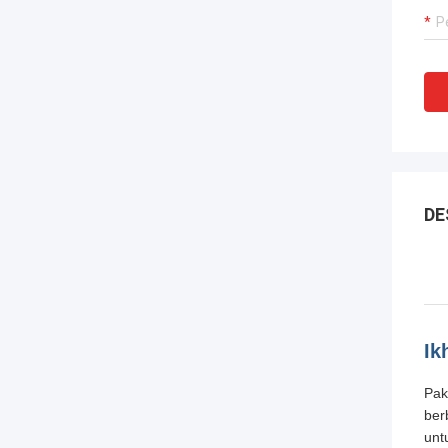
DE
Ik
Pak
ber
unt