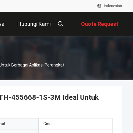
Indonesian
wa
Hubungi Kami
Quote Request
Suatu
ntuk Berbagai Aplikasi Perangkat
KTH-455668-1S-3M Ideal Untuk
sal
Cina