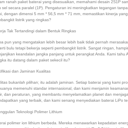
am ranah paket baterai yang disesuaikan, memahami
desain 2S1P san
u sel secara paralel (1P). Pengaturan ini meningkatkan tegangan tanp
i, dengan
dimensi 5 mm * 56,5 mm * 71 mm,
memastikan kinerja yang 
bangkit listrik yang ringkas?
erja Tak Tertandingi dalam Bentuk Ringkas
pa pun yang mengatakan lebih besar lebih baik tidak pernah merasak
erti bulu tetapi bekerja seperti pembangkit listrik. Sangat ringan, ha
janjikan keandalan jangka panjang untuk perangkat Anda. Kami tahu A
gka itu datang dalam paket sekecil itu?
tifikasi dan Jaminan Kualitas
litas bukanlah pilihan; itu adalah jaminan. Setiap baterai yang kami p
uanya memenuhi standar internasional, dan kami menjamin keamanan
ir, dan peraturan, yang membantu menyelamatkan planet dan menjagan
dapatkan yang terbaik, dan kami senang menyediakan baterai LiPo te
nggulan Teknologi Polimer Lithium
erai polimer ion lithium berbeda. Mereka menawarkan kepadatan energi y