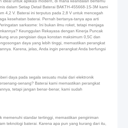
an ideal untuk aplikasi modern, di mana keandalan bertemu
nis dalam Setiap Detail Baterai
BAKTH-455668-1S-3M kami
 4,2 V. Baterai ini terputus pada 2,8 V untuk mencegah
ga kesehatan baterai. Pernah bertanya-tanya apa arti
Peringatan sarkasme: Ini bukan ilmu roket, tetapi menjaga
nginkannya? Keunggulan Rekayasa dengan Kinerja Puncak
dukung arus pengisian daya konstan maksimum 0,5C dan
ngosongan daya yang lebih tinggi, memastikan perangkat
ya. Karena, jelas, Anda ingin perangkat Anda berfungsi
ri daya pada segala sesuatu mulai dari elektronik
bersenang-senang? Baterai kami memastikan perangkat
nnya, tetapi jangan benar-benar, kami sudah
tuk memenuhi standar tertinggi, memastikan pengiriman
m teknologi baterai. Karena apa pun yang kurang dari itu,