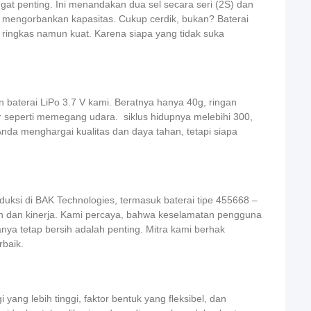
gat penting
. Ini menandakan dua sel secara seri (2S) dan
a mengorbankan kapasitas. Cukup cerdik, bukan? Baterai
ringkas namun kuat. Karena siapa yang tidak suka
an
baterai LiPo 3.7 V kami. Beratnya hanya 40g
, ringan
mpir seperti memegang udara.
siklus hidupnya melebihi 300
,
nda menghargai kualitas dan daya tahan, tetapi siapa
roduksi di BAK Technologies, termasuk
baterai tipe 455668
–
 dan kinerja. Kami percaya, bahwa keselamatan pengguna
ya tetap bersih adalah penting. Mitra kami berhak
rbaik.
ang lebih tinggi, faktor bentuk yang fleksibel, dan