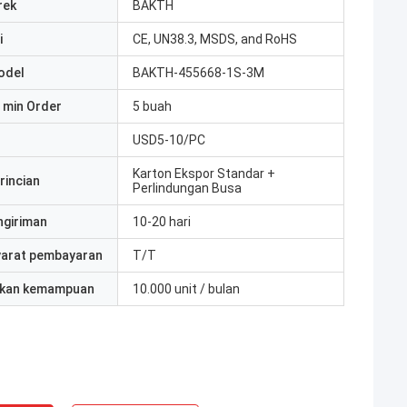
rek
BAKTH
i
CE, UN38.3, MSDS, and RoHS
odel
BAKTH-455668-1S-3M
 min Order
5 buah
USD5-10/PC
Karton Ekspor Standar +
rincian
Perlindungan Busa
ngiriman
10-20 hari
yarat pembayaran
T/T
kan kemampuan
10.000 unit / bulan