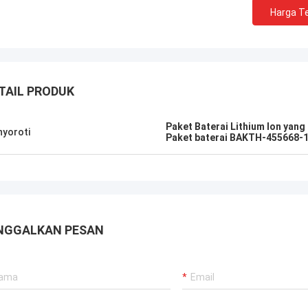
Harga Te
Kallista
dak pernah mengalami layanan
gan yang sangat baik dengan
TAIL PRODUK
k luar negeri.Perusahaan ini telah
jauh dan melampaui untuk
uhi kebutuhan pelanggan mereka.
Paket Baterai Lithium Ion yang
yoroti
Paket baterai BAKTH-455668-
 respons mereka dengan semua
atiran saya segera ditangani
lam 1-24 jam dan waktu
iman sangat baik!
NGGALKAN PESAN