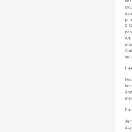
kea
ino
dar
pen
0,5
per
Aru
aru
And
saa
Fle
Dir
kon
And
mel
Pres
Jen
day