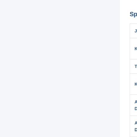
Sp
J
K
T
K
A