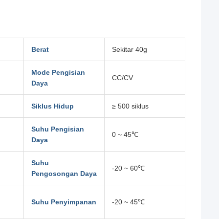
Berat
Sekitar 40g
Mode Pengisian
CC/CV
Daya
Siklus Hidup
≥ 500 siklus
Suhu Pengisian
0 ~ 45℃
Daya
Suhu
-20 ~ 60℃
Pengosongan Daya
Suhu Penyimpanan
-20 ~ 45℃