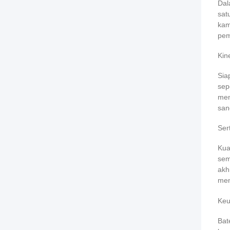
Dal
sat
kam
pem
Kin
Sia
sep
men
san
Ser
Kua
sem
akh
men
Keu
Bat