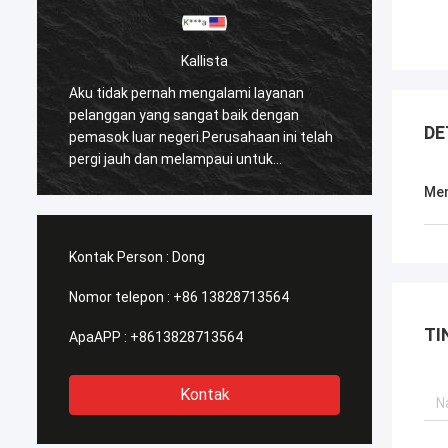
Kallista
Aku tidak pernah mengalami layanan
Aku ti
pelanggan yang sangat baik dengan
pelang
DE
pemasok luar negeri.Perusahaan ini telah
pemaso
pergi jauh dan melampaui untuk
pergi 
memenuhi kebutuhan pelanggan mereka.
memen
Men
Waktu respons mereka dengan semua
Waktu
kekhawatiran saya segera ditangani
kekhaw
100%dalam 1-24 jam dan waktu
100%da
Kontak Person :
Dong
pengiriman sangat baik!
pengir
Nomor telepon :
+86 13828713564
TI
ApaAPP :
+8613828713564
Kontak