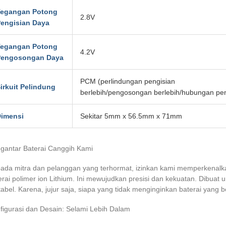
Tegangan Potong
2.8V
engisian Daya
Tegangan Potong
4.2V
Pengosongan Daya
PCM (perlindungan pengisian
irkuit Pelindung
berlebih/pengosongan berlebih/hubungan pe
imensi
Sekitar 5mm x 56.5mm x 71mm
gantar Baterai Canggih Kami
ada mitra dan pelanggan yang terhormat, izinkan kami memperkenal
erai polimer ion Lithium. Ini mewujudkan presisi dan kekuatan. Dibua
tabel.
Karena, jujur saja, siapa yang tidak menginginkan baterai yang b
figurasi dan Desain: Selami Lebih Dalam