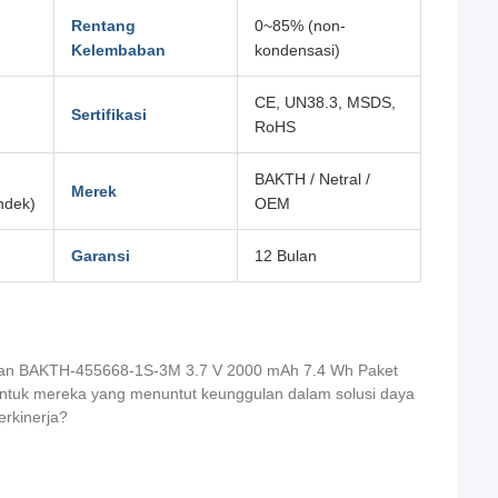
Rentang
0~85% (non-
Kelembaban
kondensasi)
CE, UN38.3, MSDS,
Sertifikasi
RoHS
BAKTH / Netral /
Merek
ndek)
OEM
Garansi
12 Bulan
kan
BAKTH-455668-1S-3M 3.7 V 2000 mAh 7.4 Wh
Paket
t untuk mereka yang menuntut keunggulan dalam solusi daya
erkinerja?