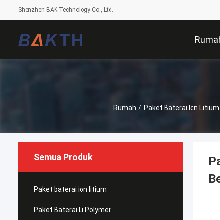
Shenzhen BAK Technology Co., Ltd.
Ruma
Rumah
/
Paket Baterai Ion Litium
Semua Produk
P
Be
Paket baterai ion litium
Paket Baterai Li Polymer