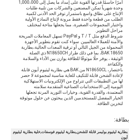
أمرًا حاسمًا.قدرتها القوية على إمداد ما يصل إلى 1,000،000
معلومات عنا
وحدة شهرياً تمكن المصنعين والشركات من تلبية طلبات
الإنتاج على نطاق واسع باستمرار.توفر الحد الأدنى لكمية
الطلب من قطعة واحدة فقط مرونة لإنتاج النماذج الأولية
جولة في المصنع
واختبار المجموعات الصغيرة، مما يجعلها متاحة لمختلف
مراحل التطوير.
مراقبة الجودة
شروط الدفع مثل T / T و PayPal تسهل المعاملات المريحة
والآمنة للعملاء العالميين. سواء كنت تقوم بتطوير الأجهزة
اتصل بنا
المحمولة من الجيل التالي أو ترقية المعدات الحالية،بطارية
BAK 18650، بما في ذلك طراز N18650CH ذي الصلة
الوثيقة ، يوفر حلًا موثوقًا للطاقة يوازن بين الأداء والسلامة
أخبار
والكفاءة.
باختصار، N18650CL من BAK هي بطارية ليثيوم أيون قابلة
الحالات
لإعادة الشحن قابلة للتكيف للغاية مناسبة لمجموعة لا حصر
لها من التطبيقات التي تتراوح من الإلكترونيات الاستهلاكية
اليومية إلى الاستخدامات الصناعية المتقدمة.سلامته
نتحدث الآن
المعتمدة، والقدرة القوية، وخيارات التوريد المرنة تجعلها
الخيار المفضل للمستخدمين الذين يبحثون عن حلول موثوقة
لتخزين الطاقة.
حزمة بطارية ليثيوم أيون
بطاقة:
حزمة بطارية ليثيوم بوليمر
بطارية ليثيوم بوليمر قابلة للشحن,بطارية ليثيوم فوسفات,خلية بطارية ليثيوم
أيون