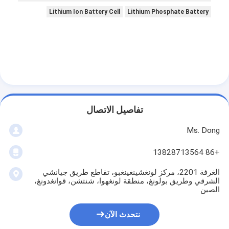
مجموعة بطاريات ليثيوم فيبو 4
Lithium Ion Battery Cell
Lithium Phosphate Battery
بطارية دورة عميقة
خدمات إدارة المباني ثنائي الفينيل متعدد الكلور بي سي إم
حزمة بطارية مخصصة
بطارية الدراجة
تفاصيل الاتصال
بطاريات الليثيوم يو بي إس
Ms. Dong
بطارية هيدريد المعدن النيكل
+86 13828713564
بطارية ليتو إيون قابلة لإعادة الشحن
الغرفة 2201، مركز لونغشينغينغبو، تقاطع طريق جيانشي
الشرقي وطريق بولونغ، منطقة لونغهوا، شنتشن، قوانغدونغ،
شاحن بطارية ليثيوم أيون
الصين
نتحدث الآن