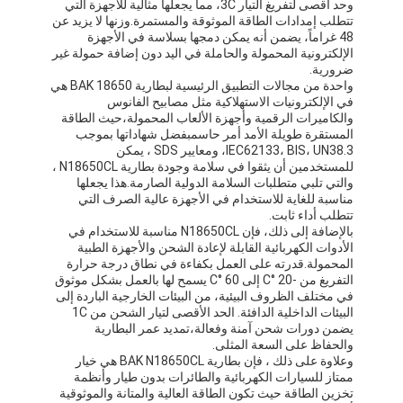
وحد أقصى لتفريغ التيار 3C، مما يجعلها مثالية للأجهزة التي
تتطلب إمدادات الطاقة الموثوقة والمستمرة.وزنها لا يزيد عن
48 غراماً، يضمن أنه يمكن دمجها بسلاسة في الأجهزة
الإلكترونية المحمولة والحاملة في اليد دون إضافة حمولة غير
ضرورية.
واحدة من مجالات التطبيق الرئيسية لبطارية BAK 18650 هي
في الإلكترونيات الاستهلاكية مثل مصابيح الفانوس
والكاميرات الرقمية وأجهزة الألعاب المحمولة،حيث الطاقة
المستقرة طويلة الأمد أمر حاسمبفضل شهاداتها بموجب
IEC62133، BIS، UN38.3، ومعايير SDS ، يمكن
للمستخدمين أن يثقوا في سلامة وجودة بطارية N18650CL ،
والتي تلبي متطلبات السلامة الدولية الصارمة.هذا يجعلها
مناسبة للغاية للاستخدام في الأجهزة عالية الصرف التي
تتطلب أداء ثابت.
بالإضافة إلى ذلك، فإن N18650CL مناسبة للاستخدام في
الأدوات الكهربائية القابلة لإعادة الشحن والأجهزة الطبية
المحمولة.قدرته على العمل بكفاءة في نطاق درجة حرارة
التفريغ من -20 °C إلى 60 °C يسمح لها بالعمل بشكل موثوق
في مختلف الظروف البيئية، من البيئات الخارجية الباردة إلى
الصفحة الرئيسية
البيئات الداخلية الدافئة. الحد الأقصى لتيار الشحن من 1C
يضمن دورات شحن آمنة وفعالة،تمديد عمر البطارية
المنتجات
والحفاظ على السعة المثلى.
وعلاوة على ذلك ، فإن بطارية BAK N18650CL هي خيار
ممتاز للسيارات الكهربائية والطائرات بدون طيار وأنظمة
مقاطع فيديو
تخزين الطاقة حيث تكون الطاقة العالية والمتانة والموثوقية