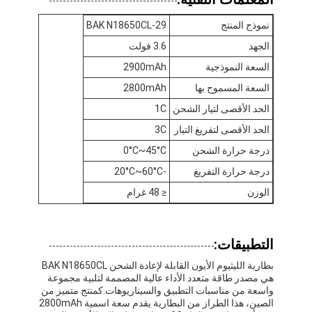
نموذج المنتج
BAK N18650CL-29
الجهد
3.6 فولت
السعة النموذجية
2900mAh
السعة المسموح بها
2800mAh
الحد الأقصى لتيار الشحن
1C
الحد الأقصى لتفريغ التيار
3C
درجة حرارة الشحن
0°C~45°C
درجة حرارة التفريغ
-20°C~60°C
الوزن
≤ 48 غرام
التطبيقات:
بطارية الليثيوم الأيون القابلة لإعادة الشحن BAK N18650CL
هي مصدر طاقة متعدد الأداء عالية المصممة لتلبية مجموعة
واسعة من مناسبات التطبيق والسيناريوهات.كمنتج متميز من
الصين، هذا الطراز من البطارية يقدم سعة اسمية 2800mAh