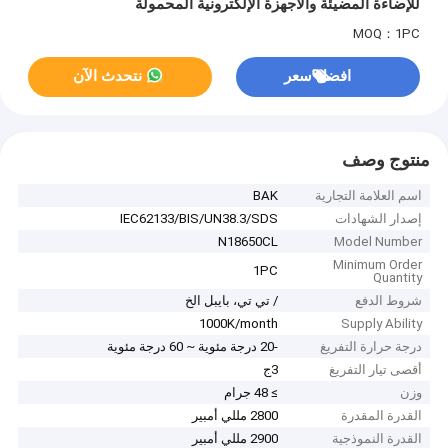
للإضاءة المضيئة والأجهزة الإلكترونية المحمولة
MOQ：1PC
افضل سعر
نتحدث الآن
منتوج وصف
اسم العلامة التجارية
BAK
إصدار الشهادات
IEC62133/BIS/UN38.3/SDS
N18650CL
Model Number
Minimum Order
1PC
Quantity
شروط الدفع
/ تي تي، بايبل الخ
1000K/month
Supply Ability
درجة حرارة التفريغ
-20 درجة مئوية ~ 60 درجة مئوية
أقصى تيار التفريغ
3ج
وزن
≥ 48 جرام
القدرة المقدرة
2800 مللي أمبير
القدرة النموذجية
2900 مللي أمبير