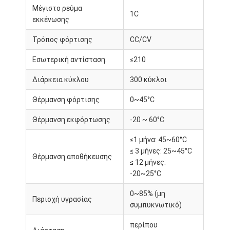
Μέγιστο ρεύμα
1C
εκκένωσης
Τρόπος φόρτισης
CC/CV
Εσωτερική αντίσταση.
≤210
Διάρκεια κύκλου
300 κύκλοι
Θέρμανση φόρτισης
0~45°C
Θέρμανση εκφόρτωσης
-20 ~ 60°C
≤1 μήνα: 45~60°C
≤ 3 μήνες: 25~45°C
Θέρμανση αποθήκευσης
≤ 12 μήνες:
Αρχική σελίδα
-20~25°C
0~85% (μη
Προϊόντα
Περιοχή υγρασίας
συμπυκνωτικό)
Βίντεο
περίπου