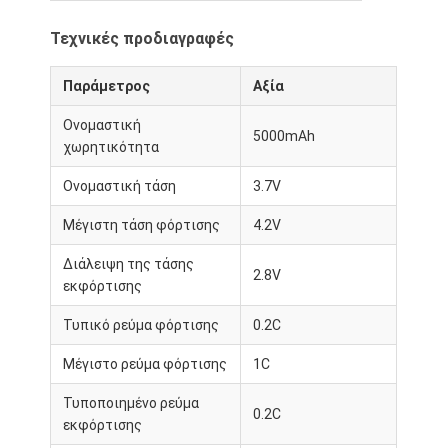
Τεχνικές προδιαγραφές
Παράμετρος
Αξία
Ονομαστική
5000mAh
χωρητικότητα
Ονομαστική τάση
3.7V
Μέγιστη τάση φόρτισης
4.2V
Διάλειψη της τάσης
2.8V
εκφόρτισης
Τυπικό ρεύμα φόρτισης
0.2C
Μέγιστο ρεύμα φόρτισης
1C
Τυποποιημένο ρεύμα
0.2C
εκφόρτισης