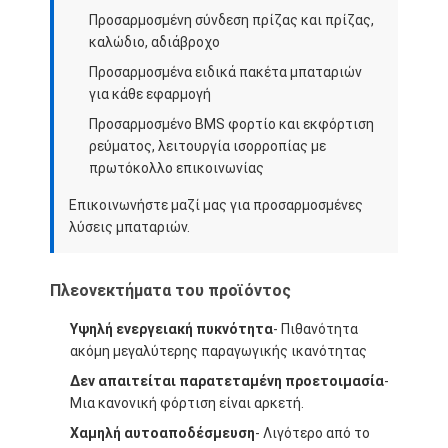
Συσκευή μπαταριών LiFePO4
Προσαρμοσμένη σύνδεση πρίζας και πρίζας,
καλώδιο, αδιάβροχο
Βαθιά κυκλική μπαταρία
Προσαρμοσμένα ειδικά πακέτα μπαταριών
για κάθε εφαρμογή
BMS PCB PCM
Προσαρμοσμένο BMS φορτίο και εκφόρτιση
Προσαρμοσμένη μπαταρία
ρεύματος, λειτουργία ισορροπίας με
πρωτόκολλο επικοινωνίας
πακέτο μπαταριών ποδηλάτων ε
Επικοινωνήστε μαζί μας για προσαρμοσμένες
λύσεις μπαταριών.
Ηλεκτρικές μπαταρίες UPS
Συσκευή μπαταρίας νικελίου-μεταλλικού υδρογόνου
Πλεονεκτήματα του προϊόντος
Επαναφορτιζόμενη μπαταρία ιόντων λιθίου
Υψηλή ενεργειακή πυκνότητα
- Πιθανότητα
ακόμη μεγαλύτερης παραγωγικής ικανότητας
Ιονικός φορτιστής μπαταριών λίθιου
Δεν απαιτείται παρατεταμένη προετοιμασία
-
Μια κανονική φόρτιση είναι αρκετή.
Χαμηλή αυτοαποδέσμευση
- Λιγότερο από το