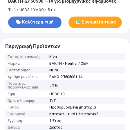
BAKTH-2P505081-14 για βιομηχανικές εφαρμογές
Τιμή：USD8-10
MOQ：5 τεμ
Καλύτερη τιμή
Συνομιλία τώρα
Περιγραφή Προϊόντων
Τόπος καταγωγής
Κίνα
Μάρκα
BAKTH / Neutral / OEM
Πιστοποίηση
NONE
Αριθμό μοντέλου
ΒΑΚΘ-2Π505081-14
Ποσότητα
5 τεμ
παραγγελίας min
Τιμή
USD8-10
Όροι πληρωμής
T/T
Τύπος
Προσαρμοσμένη μπαταρία
Εφαρμογή
Καταναλωτικά Ηλεκτρονικά
Εγγύηση
1 Έτος
Δείγμα
Δεκτός