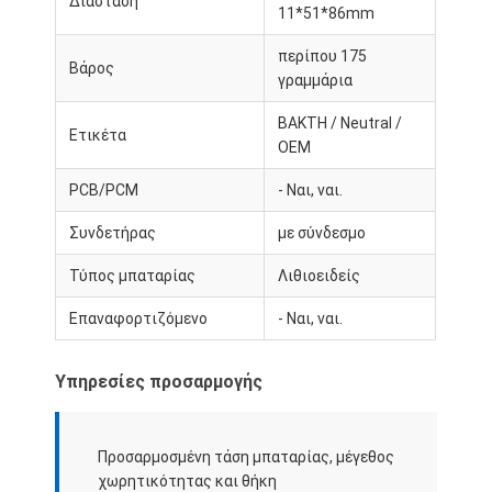
Διάσταση
11*51*86mm
Σχετικά με εμάς
περίπου 175
Βάρος
Ξενάγηση στο Εργοστάσιο
γραμμάρια
Έλεγχος Ποιότητας
BAKTH / Neutral /
Ετικέτα
OEM
Επικοινωνήστε μαζί μας
PCB/PCM
- Ναι, ναι.
Νέα
Συνδετήρας
με σύνδεσμο
Υποθέσεις
Τύπος μπαταρίας
Λιθιοειδείς
Συνομιλία τώρα
Επαναφορτιζόμενο
- Ναι, ναι.
Υπηρεσίες προσαρμογής
Ιονικό πακέτο μπαταριών λίθιου
Πακέτο μπαταριών πολυμερούς λιθίου
Προσαρμοσμένη τάση μπαταρίας, μέγεθος
χωρητικότητας και θήκη