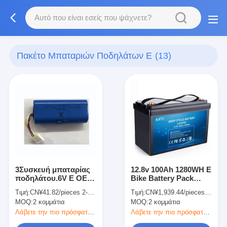
Πακέτο Μπαταριών Ποδηλάτων Ε
(13)
3Συσκευή μπαταρίας
12.8v 100Ah 1280WH E
ποδηλάτου.6V E OEM
Bike Battery Pack
BAKTH 18650CQ 1S2P
Συσκευή μπαταρίας
Τιμή:
CN¥41.82/pieces 2-99 pieces
Τιμή:
CN¥1,939.44/pieces 2-4 pieces
5100mAh Συσκευή
για ηλεκτρικές
MOQ:
2 κομμάτια
MOQ:
2 κομμάτια
μπαταρίας ιόντων
μοτοσυκλέτες
λιθίου
Λάβετε την πιο πρόσφατη τιμή
Λάβετε την πιο πρόσφατη τιμή