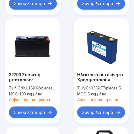
Συνομιλία τώρα
Συνομιλία τώρα
32700 Συσκευή
Ηλεκτρικά αυτοκίνητα
μπαταριών
Χρησιμοποιούν
ποδηλάτων 48v 30ah
48173125FE 3.2V
Τιμή:
CN¥1,189.62/pieces 100-499 pieces
Τιμή:
CN¥359.77/pieces 5-499 pieces
Συσκευή μπαταριών
100Ah LiFePO4
MOQ:
100 κομμάτια
MOQ:
5 κομμάτια
λιθίου σιδήρου
μπαταρία
φωσφορικού για
Λάβετε την πιο πρόσφατη τιμή
Λάβετε την πιο πρόσφατη τιμή
ηλεκτρικά σκούτερ
Συνομιλία τώρα
Συνομιλία τώρα