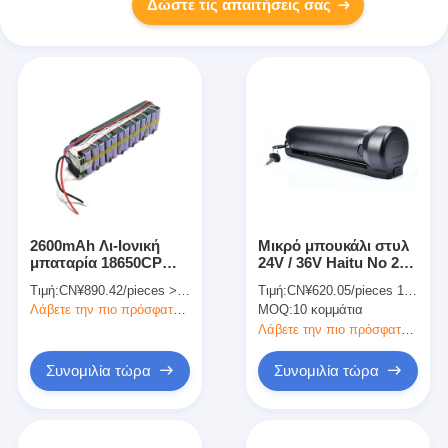
Δώστε τις απαιτήσεις σας
2600mAh Λι-Ιονική
Μικρό μπουκάλι στυλ
μπαταρία 18650CP
24V / 36V Haitu Νο 2
13S3P 48V
Ηλεκτρικό ποδήλατο
Τιμή:
CN¥890.42/pieces >=1 pieces
Τιμή:
CN¥620.05/pieces 10-99 pieces
επαναφορτιζόμενη
Λιθιοηλεκτρική
Λάβετε την πιο πρόσφατη τιμή
MOQ:
10 κομμάτια
μπαταρία ιόντων
μπαταρία E Bike
λιθίου για ηλεκτρονικό
μπαταρία
Λάβετε την πιο πρόσφατη τιμή
ποδήλατο
Συνομιλία τώρα
Συνομιλία τώρα