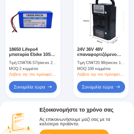
18650 Lifepo4
24V 36V 48V
μπαταρία Ebike 10S4P
επαναφορτιζόμενο
36V 48V 72V 10Ah
Lifepo4 μπαταρία
Τιμή:
CN¥706.57/pieces 2-49 pieces
Τιμή:
CN¥720.98/pieces 100-999 pieces
Lithium Hoverboard
πακέτο μπαταρία
MOQ:
2 κομμάτια
MOQ:
100 κομμάτια
μπαταρία πακέτο
λιθίου πακέτο για E
Bike
Λάβετε την πιο πρόσφατη τιμή
Λάβετε την πιο πρόσφατη τιμή
Συνομιλία τώρα
Συνομιλία τώρα
Εξοικονομήστε το χρόνο σας
Ας επικοινωνήσουμε μαζί σας με τα
καλύτερα προϊόντα.