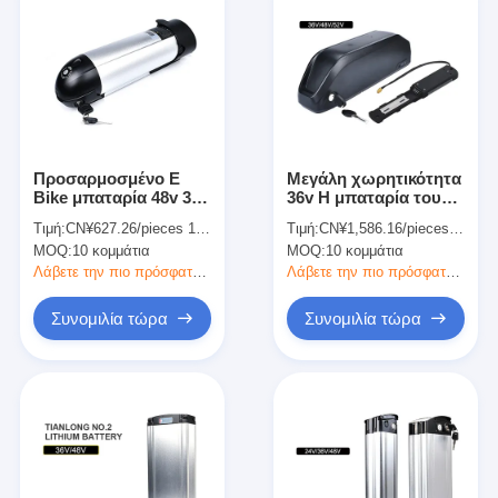
Προσαρμοσμένο E
Μεγάλη χωρητικότητα
Bike μπαταρία 48v 36V
36v Η μπαταρία του
18650 μπαταρία Ebike
ηλεκτροκίνητου
Τιμή:
CN¥627.26/pieces 10-99 pieces
Τιμή:
CN¥1,586.16/pieces 10-99 pieces
μπουκάλι στυλ για
ποδηλάτου Η
MOQ:
10 κομμάτια
MOQ:
10 κομμάτια
βουνό ποδήλατα
μπαταρία λιθίου
ισχύος για ποδήλατα
Λάβετε την πιο πρόσφατη τιμή
Λάβετε την πιο πρόσφατη τιμή
βουνού
Συνομιλία τώρα
Συνομιλία τώρα
Αρχική σελίδα
Προϊόντα
Βίντεο