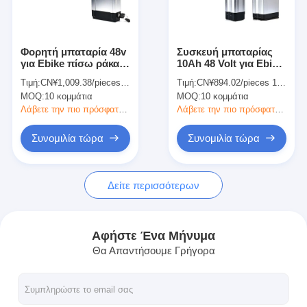
Σχετικά με εμάς
Ξενάγηση στο Εργοστάσιο
Φορητή μπαταρία 48v
Συσκευή μπαταρίας
για Ebike πίσω ράκα
10Ah 48 Volt για Ebike
Έλεγχος Ποιότητας
μπαταρία πίσω
36V E Bike Lifepo4
Τιμή:
CN¥1,009.38/pieces 10-99 pieces
Τιμή:
CN¥894.02/pieces 10-99 pieces
τοποθετημένη
Συσκευή μπαταρίας
MOQ:
10 κομμάτια
MOQ:
10 κομμάτια
μπαταρία λιθίου
για ποδήλατα
Επικοινωνήστε μαζί μας
παράδοσης
Λάβετε την πιο πρόσφατη τιμή
Λάβετε την πιο πρόσφατη τιμή
Νέα
Συνομιλία τώρα
Συνομιλία τώρα
Υποθέσεις
Δείτε περισσότερων
Συνομιλία τώρα
Αφήστε Ένα Μήνυμα
Θα Απαντήσουμε Γρήγορα
Ιονικό πακέτο μπαταριών λίθιου
Πακέτο μπαταριών πολυμερούς λιθίου