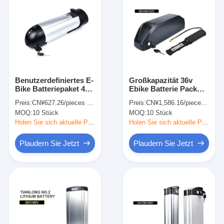
Benutzerdefiniertes E-
Großkapazität 36v
Bike Batteriepaket 48v
Ebike Batterie Pack
36V 18650 Batterie
Power Lithium
Preis:
CN¥627.26/pieces 10-99 pieces
Preis:
CN¥1,586.16/pieces 10-99 pieces
Ebike Flasche Stil für
Batterie für
MOQ:
10 Stück
MOQ:
10 Stück
Mountainbikes
Mountainbikes Snow
Bikes
Holen Sie sich aktuelle Preis
Holen Sie sich aktuelle Preis
Plaudern Sie Jetzt
Plaudern Sie Jetzt
Zu Hause
Produkte
Videos