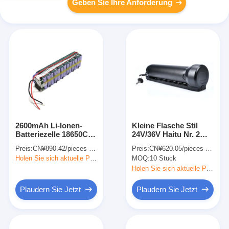
Geben Sie Ihre Anforderung
2600mAh Li-Ionen-
Kleine Flasche Stil
Batteriezelle 18650CP
24V/36V Haitu Nr. 2
13S3P 48V
Elektrofahrrad
Preis:
CN¥890.42/pieces >=1 pieces
Preis:
CN¥620.05/pieces 10-99 pieces
wiederaufladbare
Lithiumbatterienpack
Holen Sie sich aktuelle Preis
MOQ:
10 Stück
Lithium-Ionen-Batterie
E Bike Batterienpack
für E-Bike
Holen Sie sich aktuelle Preis
Plaudern Sie Jetzt
Plaudern Sie Jetzt