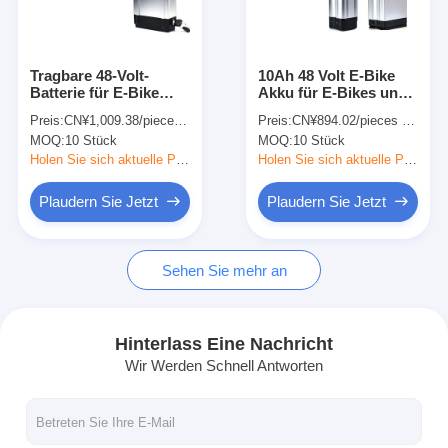
Über uns
Werksbesichtigung
Tragbare 48-Volt-
10Ah 48 Volt E-Bike
Batterie für E-Bike
Akku für E-Bikes und
Qualitätskontrolle
Hinterhalter Batterie
Lieferräder
Preis:
CN¥1,009.38/pieces 10-99 pieces
Preis:
CN¥894.02/pieces 10-99 pieces
Hintermontierte
MOQ:
10 Stück
MOQ:
10 Stück
Lithiumbatterie
Kontaktiere uns
Holen Sie sich aktuelle Preis
Holen Sie sich aktuelle Preis
Nachricht
Plaudern Sie Jetzt
Plaudern Sie Jetzt
Fälle
Sehen Sie mehr an
Plaudern Sie Jetzt
Hinterlass Eine Nachricht
Wir Werden Schnell Antworten
Lithium-Ionen-Batterie-Satz
Li-Polymer-Akkupack