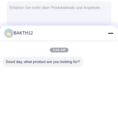
LiFePO4-Akkupackung
Tiefkreislaufbatterie
BMS PCB PCM
BAKTH12
Fortsetzen
Benutzerdefiniertes Batteriepaket
e-Fahrradbatteriesatz
5:06 AM
Unsere Kategorien
UPS-Lithiumbatterien
Good day, what product are you looking for?
Nickelmetahlhydrid-Akkupackung
Wiederaufladbarer Li-Ionen-Akku
Lithium-Ionen-Batterie-Ladegerät
Lithium-Ionen-
Li-Polymer-Akkupack
LiFePO4-
Batterie-Satz
Akkupackung