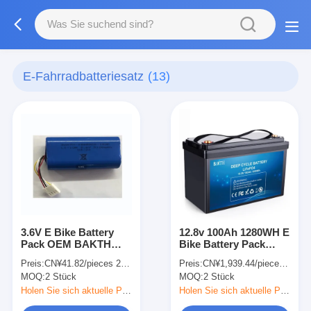
E-Fahrradbatteriesatz
(13)
3.6V E Bike Battery
12.8v 100Ah 1280WH E
Pack OEM BAKTH
Bike Battery Pack
18650CQ 1S2P
Batteriepaket für
Preis:
CN¥41.82/pieces 2-99 pieces
Preis:
CN¥1,939.44/pieces 2-4 pieces
5100mAh Lithium-
Elektro-Motorrad
MOQ:
2 Stück
MOQ:
2 Stück
Ionen-Batteriepaket
Bakth
Holen Sie sich aktuelle Preis
Holen Sie sich aktuelle Preis