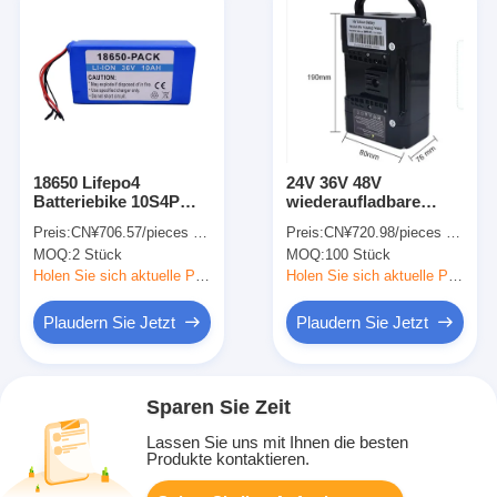
18650 Lifepo4
24V 36V 48V
Batteriebike 10S4P
wiederaufladbare
36V 48V 72V 10Ah
Lifepo4 Batterie Pack
Preis:
CN¥706.57/pieces 2-49 pieces
Preis:
CN¥720.98/pieces 100-999 pieces
Lithium Hoverboard
Lithium Batterie Pack
MOQ:
2 Stück
MOQ:
100 Stück
Batteriepaket
für E-Bike
Holen Sie sich aktuelle Preis
Holen Sie sich aktuelle Preis
Plaudern Sie Jetzt
Plaudern Sie Jetzt
Sparen Sie Zeit
Lassen Sie uns mit Ihnen die besten
Produkte kontaktieren.