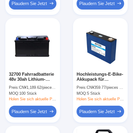
Plaudern Sie Jetzt
Plaudern Sie Jetzt
32700 Fahrradbatterie
Hochleistungs-E-Bike-
48v 30ah Lithium-
Akkupack für
Eisen-Phosphat-
Elektroautos,
Preis:
CN¥1,189.62/pieces 100-499 pieces
Preis:
CN¥359.77/pieces 5-499 pieces
Batterie für
Verwendung von
MOQ:
100 Stück
MOQ:
5 Stück
Elektroroller
48173125FE 3,2 V 100
Ah LiFePO4-Akkuzelle
Holen Sie sich aktuelle Preis
Holen Sie sich aktuelle Preis
Plaudern Sie Jetzt
Plaudern Sie Jetzt