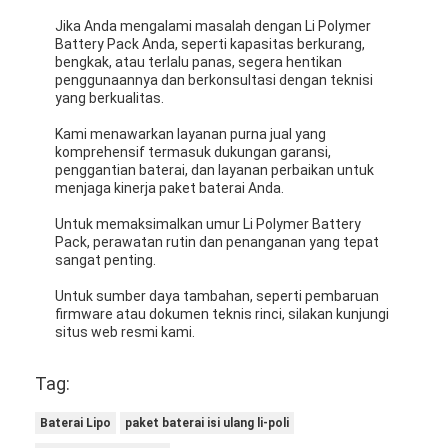
Tentang Kami
Jika Anda mengalami masalah dengan Li Polymer
Battery Pack Anda, seperti kapasitas berkurang,
bengkak, atau terlalu panas, segera hentikan
Tur Pabrik
penggunaannya dan berkonsultasi dengan teknisi
yang berkualitas.
Kontrol Kualitas
Kami menawarkan layanan purna jual yang
Hubungi Kami
komprehensif termasuk dukungan garansi,
penggantian baterai, dan layanan perbaikan untuk
menjaga kinerja paket baterai Anda.
Berita
Untuk memaksimalkan umur Li Polymer Battery
Kasus
Pack, perawatan rutin dan penanganan yang tepat
sangat penting.
bicara sekarang
Untuk sumber daya tambahan, seperti pembaruan
firmware atau dokumen teknis rinci, silakan kunjungi
situs web resmi kami.
Paket baterai ion litium
Tag:
Paket Baterai Li Polymer
Baterai Lipo
paket baterai isi ulang li-poli