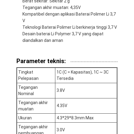
Berat sekitar: Sekitar 2 g
Tegangan akhir muatan: 4,35V
Kompatibel dengan aplikasi Baterai Polimer Li 3,7
V
Teknologi Baterai Polimer Li berkinerja tinggi 3,7 V
Desain baterai Li Polymer 3,7 V yang dapat
diandalkan dan aman
Parameter teknis:
Tingkat
1C (C = Kapasitas), 1C ~ 3C
Pelepasan
Tersedia
Tegangan
3.8V
Nominal
Tegangan akhir
4.35V
muatan
Ukuran
4.3*29*8.3mm Max
Tegangan akhir
3.0V
pembuangan