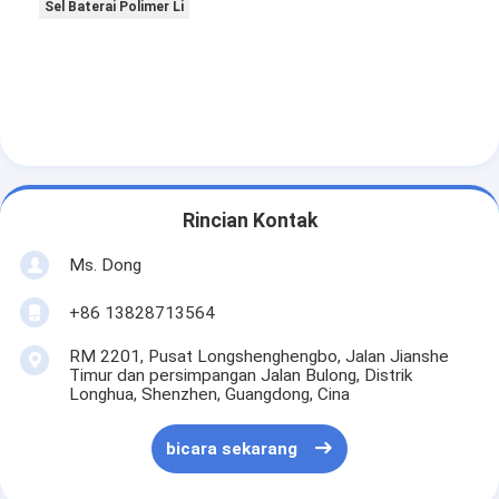
Sel Baterai Polimer Li
Paket baterai LiFePO4
baterai siklus dalam
BMS PCB PCM
Paket Baterai yang Disesuaikan
Paket Baterai Sepeda Listrik
Rincian Kontak
Baterai Lithium UPS
Ms. Dong
Paket Baterai Nikel Metal Hydride
+86 13828713564
RM 2201, Pusat Longshenghengbo, Jalan Jianshe
Baterai Li-ion yang dapat diisi ulang
Timur dan persimpangan Jalan Bulong, Distrik
Longhua, Shenzhen, Guangdong, Cina
Pengisi daya baterai ion litium
bicara sekarang