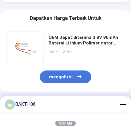
Dapatkan Harga Terbaik Untuk
OEM Dapat diterima 3.8V 90mAh
Baterai Lithium Polimer datar
Baterai isi ulang untuk perangkat
Price： 2 Pcs
portabel nirkabel
mengobrol
Rekomendasi Produk
BAKTH06
5:37 AM