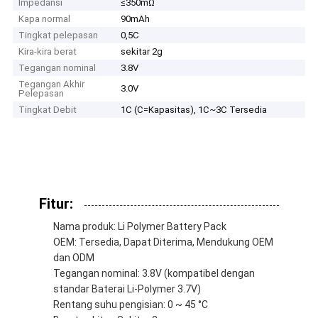
Impedansi
≤350mΩ
Kapa normal
90mAh
Tingkat pelepasan
0,5C
Kira-kira berat
sekitar 2g
Tegangan nominal
3.8V
Tegangan Akhir
3.0V
Pelepasan
Tingkat Debit
1C (C=Kapasitas), 1C~3C Tersedia
Fitur:
Nama produk: Li Polymer Battery Pack
OEM: Tersedia, Dapat Diterima, Mendukung OEM
dan ODM
Tegangan nominal: 3.8V (kompatibel dengan
standar Baterai Li-Polymer 3.7V)
Rentang suhu pengisian: 0 ~ 45 °C