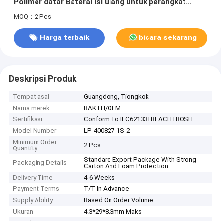
Polimer datar Baterai isi ulang untuk perangkat
portabel nirkabel
MOQ：2 Pcs
Harga terbaik
bicara sekarang
Deskripsi Produk
Tempat asal
Guangdong, Tiongkok
Nama merek
BAKTH/OEM
Sertifikasi
Conform To IEC62133+REACH+ROSH
Model Number
LP-400827-1S-2
Minimum Order
2 Pcs
Quantity
Standard Export Package With Strong
Packaging Details
Carton And Foam Protection
Delivery Time
4-6 Weeks
Payment Terms
T/T In Advance
Supply Ability
Based On Order Volume
Ukuran
4.3*29*8.3mm Maks