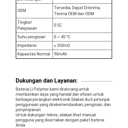
Tersedia, Dapat Diterima,
OEM
Terima OEM dan ODM
Tingkat
0.5C
Pelepasan
Suhu pengisian
0 ~ 45 °C
Impedansi
≤ 350mΩ
Kapasitas Normal
90mAh
Dukungan dan Layanan:
Baterai Li Polymer kami dirancang untuk
memberikan daya yang handal dan efisien untuk
Beranda
berbagai perangkat elektronik.Silakan ikuti petunjuk
penggunaan yang direkomendasikan, pengisian, dan
Produk
penyimpanan.
Untuk dukungan teknis, silakan lihat manual
pengguna yang disertakan dengan paket baterai
Video
Anda.