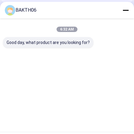
BAKTH06
Prodotti Raccomandati
6:32 AM
Good day, what product are you looking for?
BAKTH-
BAKTH-
BAKTH-
ITL0030050162-01
ITL0040100033-01
ITL004012001
Tavola di protezione
Scheda di protezione
Scheda Batter
della batteria al litio
per batteria Li-ion
Litio 4S Modu
3S per la batteria dei
7A di carica 8A di
con Protezion
Miglior prezzo
Miglior prezzo
Miglior pr
dispositivi portatili
scarica 4S
Sovracorrente
Casa
Circa noi
Contattaci
Desktop Site
Mappa del sito
Norme sulla privacy
Qualità
Pacchetto dell'Accumulatore litio-ione
Fabbrica
cinese.Copyright © 2026 Shenzhen BAK Technology Co., Ltd.. All