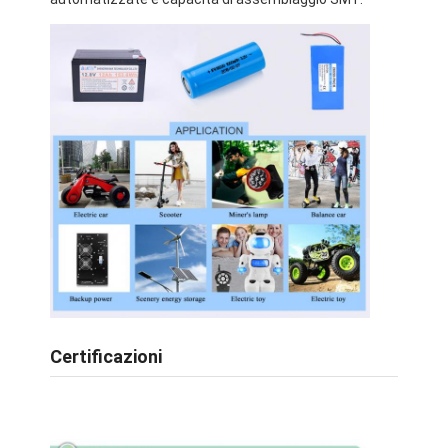
Batteria LiFePO4
Batteria a ciclo profondo
BMS PCB PCM
Pacchetto batterie personalizzato
pacchetto della batteria della bici di e
Batterie al litio UPS
Accumulatore di idruro di nichel metallico
Batteria ricaricabile agli ioni di litio
Certificazioni
Caricatore dell'Accumulatore litio-ione