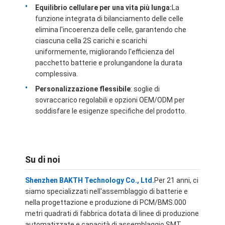
Equilibrio cellulare per una vita più lunga:
La
Chi Siamo
funzione integrata di bilanciamento delle celle
elimina l'incoerenza delle celle, garantendo che
Visita alla fabbrica
ciascuna cella 2S carichi e scarichi
uniformemente, migliorando l'efficienza del
Controllo della qualità
pacchetto batterie e prolungandone la durata
complessiva.
Contattaci
Personalizzazione flessibile
: soglie di
Notizia
sovraccarico regolabili e opzioni OEM/ODM per
soddisfare le esigenze specifiche del prodotto.
Casi
Ora chiacchieri
Su di noi
Shenzhen BAKTH Technology Co., Ltd.
Per 21 anni, ci
Pacchetto dell'Accumulatore litio-ione
siamo specializzati nell'assemblaggio di batterie e
nella progettazione e produzione di PCM/BMS.000
Pacco batteria ai polimeri di litio
metri quadrati di fabbrica dotata di linee di produzione
automatizzate e capacità di assemblaggio SMT.