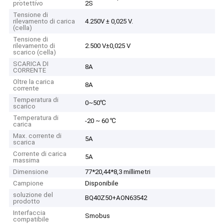
protettivo
2S
Tensione di
rilevamento di carica
4.250V ± 0,025 V.
(cella)
Tensione di
rilevamento di
2.500 V±0,025 V
scarico (cella)
SCARICA DI
8A
CORRENTE
Oltre la carica
8A
corrente
Temperatura di
0~50℃
scarico
Temperatura di
-20 ~ 60 ℃
carica
Max. corrente di
5A
scarica
Corrente di carica
5A
massima
Dimensione
77*20,44*8,3 millimetri
Campione
Disponibile
soluzione del
BQ40Z50+AON63542
prodotto
Interfaccia
Smobus
compatibile