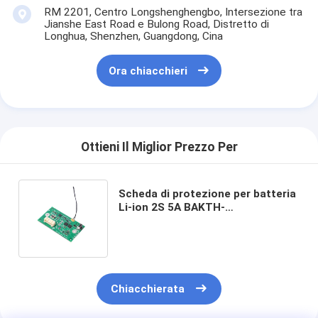
RM 2201, Centro Longshenghengbo, Intersezione tra
Jianshe East Road e Bulong Road, Distretto di
Longhua, Shenzhen, Guangdong, Cina
Ora chiacchieri
Ottieni Il Miglior Prezzo Per
Scheda di protezione per batteria
Li-ion 2S 5A BAKTH-
ITL0020050169-01 BMS di ricarica
ad ampia temperatura
Chiacchierata