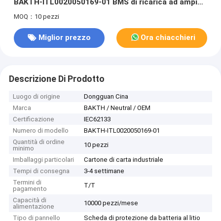
BAKTH-ITL0020050169-01 BMS di ricarica ad ampia
temperatura
MOQ：10 pezzi
Miglior prezzo
Ora chiacchieri
Descrizione Di Prodotto
Luogo di origine
Dongguan Cina
Marca
BAKTH / Neutral / OEM
Certificazione
IEC62133
Numero di modello
BAKTH-ITL0020050169-01
Quantità di ordine
10 pezzi
minimo
Imballaggi particolari
Cartone di carta industriale
Tempi di consegna
3-4 settimane
Termini di
T/T
pagamento
Capacità di
10000 pezzi/mese
alimentazione
Tipo di pannello
Scheda di protezione da batteria al litio