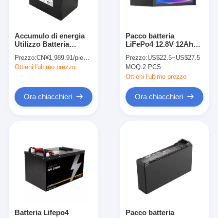
Accumulo di energia
Pacco batteria
Utilizzo Batteria
LiFePo4 12.8V 12Ah
LiFePO4 32700FE-
per bicicletta elettrica,
Prezzo:
CN¥1,989.91/pieces 1-4 pieces
Prezzo:
US$22.5~US$27.5
15S5P 48v 30ah
alta durata ciclica,
Ottieni l'ultimo prezzo
MOQ:
2 PCS
Batteria agli ioni di
ricaricabile
litio LiPO4 per E
Ottieni l'ultimo prezzo
Rickshaw
Ora chiacchieri
Ora chiacchieri
Casa
Prodotti
Video
Batteria Lifepo4
Pacco batteria