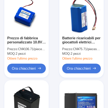
Prezzo di fabbrica
Batterie ricaricabili per
personalizzato 10.8V
giocattoli elettrici
elettronica 5200mah
BAKTH-18650CH-
Prezzo:
CN¥106.71/pieces 2-499 pieces
Prezzo:
CN¥75.71/pieces 2-1999 pieces
18650 batteria Pack di
4S1P 14.8V 2600mAh
MOQ:
2 pezzi
MOQ:
2 pezzi
stoccaggio batterie
Lithium Ion Battery
agli ioni di litio
Pack per illuminazione
Ottieni l'ultimo prezzo
Ottieni l'ultimo prezzo
stradale solare
Ora chiacchieri
Ora chiacchieri