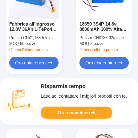
Fabbrica all'ingrosso
18650 3S4P 14.8v
12.8V 36Ah LiFePo4
8800mAh 100% Alta
Lithium Iron
Qualità Personalizzata
Prezzo:
CN¥1,153.57/pieces 50-99 pieces
Prezzo:
CN¥186.02/pieces 2-499 pieces
Phosphate Battery
18650 Li-ion Lithium
MOQ:
50 pezzi
MOQ:
2 pezzi
Pack per rilevatore
Ion Battery Pack
Ottieni l'ultimo prezzo
Ottieni l'ultimo prezzo
Ora chiacchieri
Ora chiacchieri
Risparmia tempo
Lasciaci contattare i migliori prodotti con te.
Ora chiacchieri