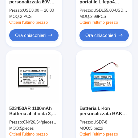
personalizzata 60V
portatile Lifepo4
Chi Siamo
100Ah AGV Batteria al
Energia 24V 100ah
Prezzo:
USD3.00 ~ 20.00
Prezzo:
USD155.00-USD170.00/PC
litio OEM ODM Con
Batteria Lifepo4 Facile
MOQ:
2 PCS
MOQ:
2-99PCS
BMS
installazione
Visita alla fabbrica
Personalizzato
Ottieni l'ultimo prezzo
Ottieni l'ultimo prezzo
Controllo della qualità
Ora chiacchieri
Ora chiacchieri
Contattaci
Notizia
Casi
Ora chiacchieri
523450AR 1100mAh
Batteria Li-Ion
Batteria al litio da 3,7 V
personalizzata BAKTH
Pacchetto dell'Accumulatore litio-ione
Batteria Li-ion per
18650CQ-3P-3
Prezzo:
CN¥26.54/pieces 2-499 pieces
Prezzo:
USD7-8
dispositivi digitali
7650mAh per
Pacco batteria ai polimeri di litio
MOQ:
5pieces
MOQ:
5 pezzi
elettronica
Ottieni l'ultimo prezzo
Ottieni l'ultimo prezzo