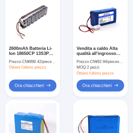
2600mAh Batteria Li-
Vendita a caldo Alta
Ion 18650CP 13S3P
qualità all'ingrosso
48V Ricaricabile
383560 4S1P Batterie
Prezzo:
CN¥890.42/pieces >=1 pieces
Prezzo:
CN¥92.94/pieces 2-499 pieces
batteria agli ioni di litio
Li-pol 14,8v 800mah
Ottieni l'ultimo prezzo
MOQ:
2 pezzi
per E-bike
Ricaricabile Li-pol
Battery Pack
Ottieni l'ultimo prezzo
Ora chiacchieri
Ora chiacchieri