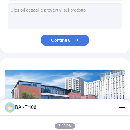
7.2V 5000mAh batterie ricaricabili a idruro di nichel BAKTH RC5000 Ni Mh Batteria per auto RC
NI-MH 14.4V 4500mAh Nickel Metal Hydride Batterie solari
Batteria LiFePO4 a 12Ah per biciclette elettriche
18650 batterie agli ioni di litio 11.1V 10.4Ah 10400mAh batteria ricaricabile per bicicletta elettrica
Piccola batteria Li Pol ricaricabile batteria Li Ion 323036P 3.7V 290mAh
Continua
Aspirapolvere robotizzato da 4500mAh a cella di idruro di nichel metallico 14.4V per iRobot Roomba
BAKTH06
7:00 PM