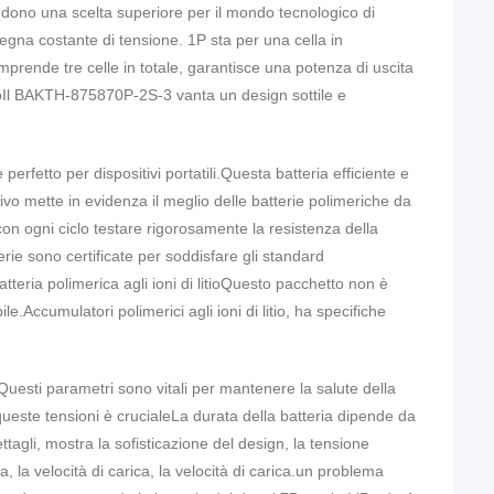
rendono una scelta superiore per il mondo tecnologico di
egna costante di tensione. 1P sta per una cella in
prende tre celle in totale, garantisce una potenza di uscita
tivoIl BAKTH-875870P-2S-3 vanta un design sottile e
etto per dispositivi portatili.Questa batteria efficiente e
ivo mette in evidenza il meglio delle batterie polimeriche da
.con ogni ciclo testare rigorosamente la resistenza della
erie sono certificate per soddisfare gli standard
ria polimerica agli ioni di litio
Questo pacchetto non è
ile.
Accumulatori polimerici agli ioni di litio
, ha specifiche
 Questi parametri sono vitali per mantenere la salute della
ueste tensioni è crucialeLa durata della batteria dipende da
tagli, mostra la sofisticazione del design, la tensione
a, la velocità di carica, la velocità di carica.un problema