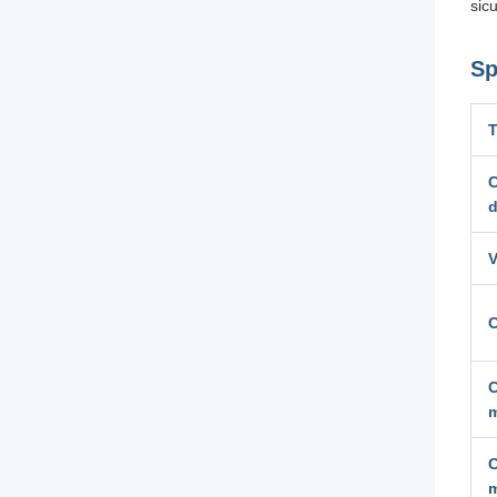
sic
Sp
T
C
d
V
C
C
C