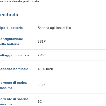
urezza e durata prolungata.
ecificità
ipo di batteria
Batteria agli ioni di litio
onfigurazione
2S1P
ella batteria
oltaggio nominale
7.4V
apacità nominale
4520 mAh
orrente di carica
0.5C
massima
orrente di scarica
1C
massima