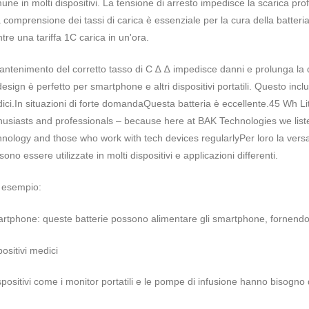
une in molti dispositivi. La tensione di arresto impedisce la scarica pro
 comprensione dei tassi di carica è essenziale per la cura della batteria.
tre una tariffa 1C carica in un'ora.
mantenimento del corretto tasso di C ∆ ∆ impedisce danni e prolunga la 
 design è perfetto per smartphone e altri dispositivi portatili. Questo inclu
ici.In situazioni di forte domandaQuesta batteria è eccellente.45 Wh L
husiasts and professionals – because here at BAK Technologies we liste
hnology and those who work with tech devices regularlyPer loro la versati
ono essere utilizzate in molti dispositivi e applicazioni differenti.
 esempio:
rtphone: queste batterie possono alimentare gli smartphone, fornendo un
ositivi medici
spositivi come i monitor portatili e le pompe di infusione hanno bisogno di