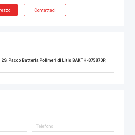
Prezzo
Contattaci
o 2S
,
Pacco Batteria Polimeri di Litio BAKTH-875870P
,