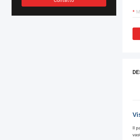
Contatto
DE
Vi
Il p
vast