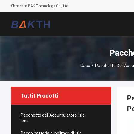
Shenzhen BAK Technology Co., Ltd.
Pacche
Casa
/
Pacchetto Dell'Accu
Tutti I Prodotti
Pa
Po
Pacchetto dell'Accumulatore litio-
ione
Pacco batteria ai polimeri di litio