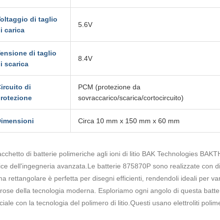
oltaggio di taglio
5.6V
i carica
ensione di taglio
8.4V
i scarica
ircuito di
PCM (protezione da
rotezione
sovraccarico/scarica/cortocircuito)
imensioni
Circa 10 mm x 150 mm x 60 mm
pacchetto di batterie polimeriche agli ioni di litio BAK Technologies
pice dell'ingegneria avanzata.Le batterie 875870P sono realizzate co
ma rettangolare è perfetta per disegni efficienti, rendendoli ideali per va
orose della tecnologia moderna. Esploriamo ogni angolo di questa batteri
iale con la tecnologia del polimero di litio.Questi usano elettroliti poli