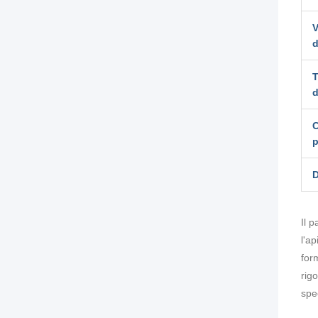
V
d
T
d
C
p
D
Il 
l'a
for
rig
spec