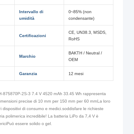
Intervallo di
0~85% (non
umidità
condensante)
CE, UN38.3, MSDS,
Certificazioni
RoHS
BAKTH / Neutral /
Marchio
OEM
Garanzia
12 mesi
 BAKTH-875870P-2S-3 7.4 V 4520 mAh 33.45 Wh rappresenta
n dimensioni precise di 10 mm per 150 mm per 60 mmLa loro
ri dispositivi di consumo e medici.soddisfare le richieste
a polimerica incredibile! La batteria LiPo da 7,4 V è
mericiPuò essere solido o gel.