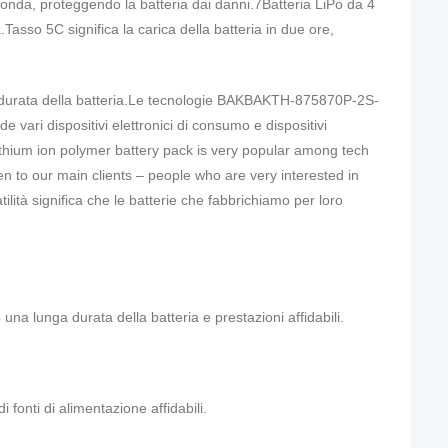
fonda, proteggendo la batteria dai danni.
7Batteria LiPo da 4
Tasso 5C significa la carica della batteria in due ore,
durata della batteria.Le tecnologie BAK
BAKTH-875870P-2S-
de vari dispositivi elettronici di consumo e dispositivi
ithium ion polymer battery pack is very popular among tech
n to our main clients – people who are very interested in
lità significa che le batterie che fabbrichiamo per loro
a lunga durata della batteria e prestazioni affidabili.
 fonti di alimentazione affidabili.