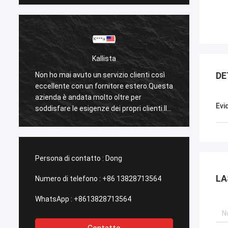
Kallista
DE
Non ho mai avuto un servizio clienti così
Non ho 
a
eccellente con un fornitore estero.Questa
eccell
azienda è andata molto oltre per
aziend
Evi
soddisfare le esigenze dei propri clienti.Il
soddisf
loro tempo di risposta con tutte le mie
loro t
preoccupazioni sono stati affrontati
preocc
immediatamente 100% entro 1-24 ore e il
immedi
tempo di spedizione è stato eccellente!
tempo 
Persona di contatto :
Dong
LA
Numero di telefono :
+86 13828713564
WhatsApp :
+8613828713564