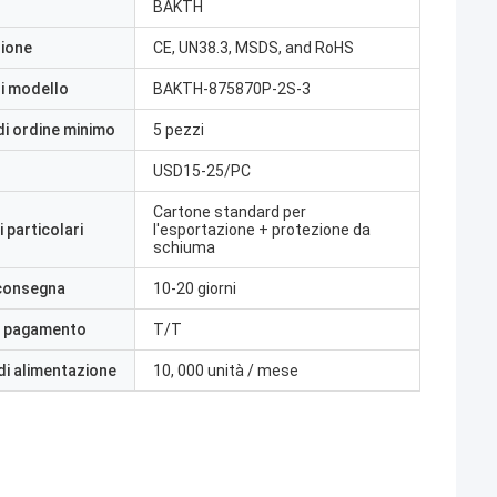
BAKTH
zione
CE, UN38.3, MSDS, and RoHS
i modello
BAKTH-875870P-2S-3
di ordine minimo
5 pezzi
USD15-25/PC
Cartone standard per
 particolari
l'esportazione + protezione da
schiuma
 consegna
10-20 giorni
i pagamento
T/T
di alimentazione
10, 000 unità / mese