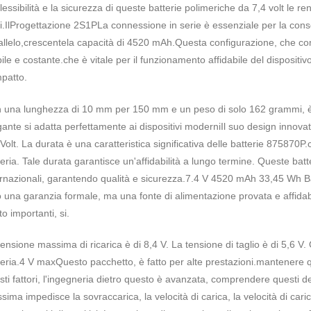
flessibilità e la sicurezza di queste batterie polimeriche da 7,4 volt le 
.Il
Progettazione 2S1P
La connessione in serie è essenziale per la cons
allelo,crescente
la capacità di 4520 mAh.
Questa configurazione, che com
bile e costante.che è vitale per il funzionamento affidabile del disposi
patto.
 una lunghezza di 10 mm per 150 mm e un peso di solo 162 grammi, è perf
gante si adatta perfettamente ai dispositivi moderniIl suo design innovat
 Volt. La durata è una caratteristica significativa delle batterie 875870P
teria. Tale durata garantisce un'affidabilità a lungo termine. Queste batt
ernazionali, garantendo qualità e sicurezza.
7.4 V 4520 mAh 33,45 Wh Batte
o una garanzia formale, ma una fonte di alimentazione provata e affidab
o importanti, si.
tensione massima di ricarica è di 8,4 V. La tensione di taglio è di 5,6 V.
teria.4 V maxQuesto pacchetto, è fatto per alte prestazioni.mantenere q
sti fattori, l'ingegneria dietro questo è avanzata, comprendere questi det
ima impedisce la sovraccarica, la velocità di carica, la velocità di caric