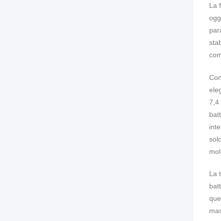
La 
oggi
par
sta
com
Con
ele
7,4
bat
int
sol
molt
La 
bat
que
mass