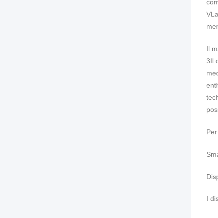
com
V
La
men
Il 
3
Il
med
ent
tec
poss
Per
Sma
Disp
I di