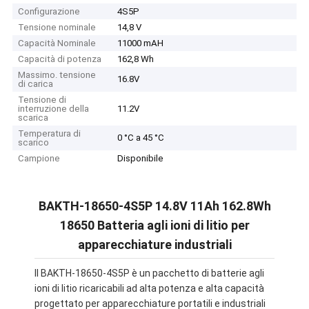
Configurazione
4S5P
Tensione nominale
14,8 V
Capacità Nominale
11000 mAH
Capacità di potenza
162,8 Wh
Massimo. tensione
16.8V
di carica
Tensione di
interruzione della
11.2V
scarica
Temperatura di
0 °C a 45 °C
scarico
Campione
Disponibile
BAKTH-18650-4S5P 14.8V 11Ah 162.8Wh
18650 Batteria agli ioni di litio per
apparecchiature industriali
Il BAKTH-18650-4S5P è un pacchetto di batterie agli
ioni di litio ricaricabili ad alta potenza e alta capacità
progettato per apparecchiature portatili e industriali