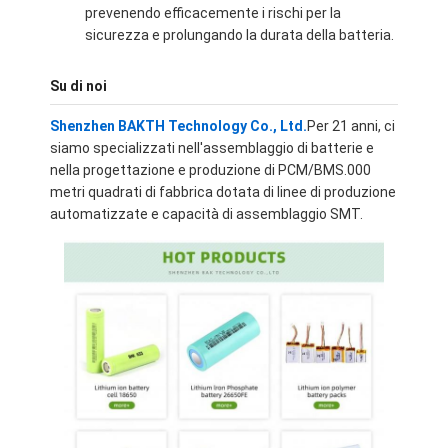
prevenendo efficacemente i rischi per la
Chi Siamo
sicurezza e prolungando la durata della batteria.
Visita alla fabbrica
Su di noi
Controllo della qualità
Shenzhen BAKTH Technology Co., Ltd.
Per 21 anni, ci
siamo specializzati nell'assemblaggio di batterie e
Contattaci
nella progettazione e produzione di PCM/BMS.000
metri quadrati di fabbrica dotata di linee di produzione
Notizia
automatizzate e capacità di assemblaggio SMT.
Casi
Ora chiacchieri
Pacchetto dell'Accumulatore litio-ione
Pacco batteria ai polimeri di litio