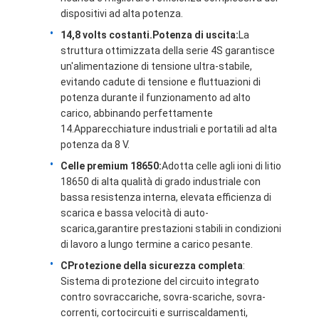
dispositivi ad alta potenza.
14,8 volts costanti.
Potenza di uscita:
La
struttura ottimizzata della serie 4S garantisce
un'alimentazione di tensione ultra-stabile,
evitando cadute di tensione e fluttuazioni di
potenza durante il funzionamento ad alto
carico, abbinando perfettamente
14.Apparecchiature industriali e portatili ad alta
potenza da 8 V.
Celle premium 18650:
Adotta celle agli ioni di litio
18650 di alta qualità di grado industriale con
bassa resistenza interna, elevata efficienza di
scarica e bassa velocità di auto-
scarica,garantire prestazioni stabili in condizioni
Casa
di lavoro a lungo termine a carico pesante.
C
Protezione della sicurezza completa
:
Prodotti
Sistema di protezione del circuito integrato
contro sovraccariche, sovra-scariche, sovra-
Video
correnti, cortocircuiti e surriscaldamenti,