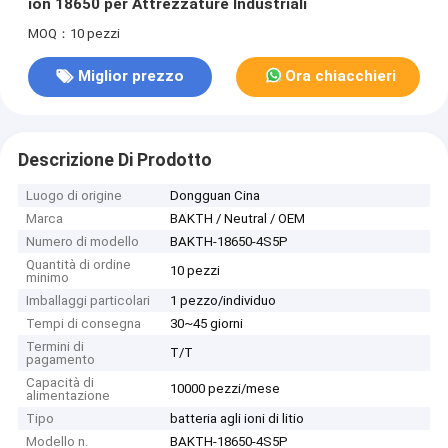
ion 18650 per Attrezzature Industriali
MOQ：10 pezzi
Miglior prezzo
Ora chiacchieri
Descrizione Di Prodotto
Luogo di origine
Dongguan Cina
Marca
BAKTH / Neutral / OEM
Numero di modello
BAKTH-18650-4S5P
Quantità di ordine
10 pezzi
minimo
Imballaggi particolari
1 pezzo/individuo
Tempi di consegna
30~45 giorni
Termini di
T/T
pagamento
Capacità di
10000 pezzi/mese
alimentazione
Tipo
batteria agli ioni di litio
Modello n.
BAKTH-18650-4S5P