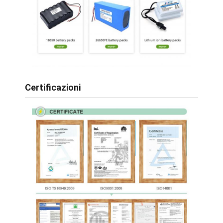
Batteria LiFePO4
Batteria a ciclo profondo
BMS PCB PCM
Pacchetto batterie personalizzato
Certificazioni
pacchetto della batteria della bici di e
Batterie al litio UPS
Accumulatore di idruro di nichel metallico
Batteria ricaricabile agli ioni di litio
Caricatore dell'Accumulatore litio-ione