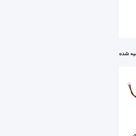
ه شده
مری