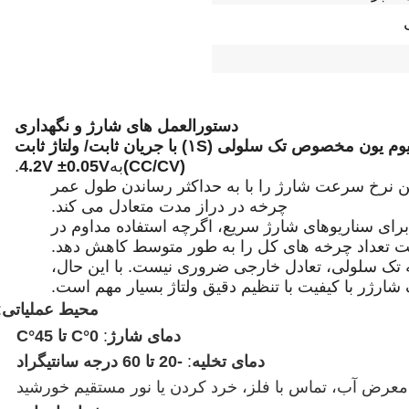
دستورالعمل های شارژ و نگهداری
شارژر لیتیوم یون مخصوص تک سلولی (۱S) با جریان ثابت/ ولتاژ ثابت
(CC/CV)
به
4.2V ±0.05V
.
ن نرخ سرعت شارژ را با به حداکثر رساندن طول عمر
چرخه در دراز مدت متعادل می کند.
رای سناریوهای شارژ سریع، اگرچه استفاده مداوم در
 تعداد چرخه های کل را به طور متوسط کاهش دهد.
ه تک سلولی، تعادل خارجی ضروری نیست. با این حال،
 شارژر با کیفیت با تنظیم دقیق ولتاژ بسیار مهم است.
محیط عملیاتی
:
دمای شارژ
:
0°C تا 45°C
دمای تخلیه
:
-20 تا 60 درجه سانتیگراد
 معرض آب، تماس با فلز، خرد کردن یا نور مستقیم خورشید