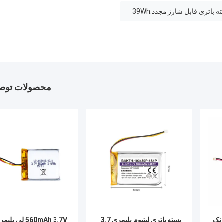
محصولات توصی
 بانک
بسته باتری لیتیوم پلیمری 3.7
560mAh 3.7V لی پلی