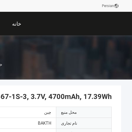
Persian
خانه
خا
7-1S-3, 3.7V, 4700mAh, 17.39Wh
محل منبع
چین
نام تجاری
BAKTH