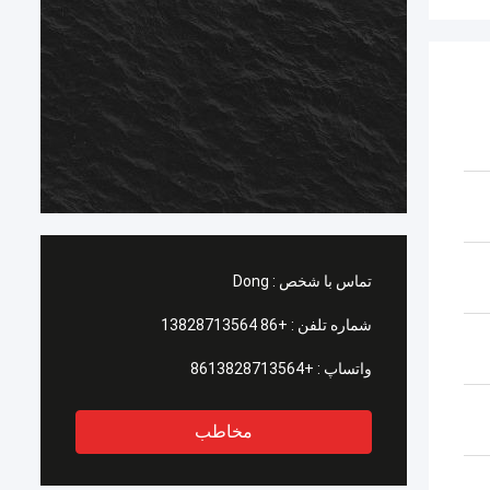
م
م
ت
ش
ف
س
ب
تماس با شخص :
Dong
شماره تلفن :
+86 13828713564
واتساپ :
+8613828713564
مخاطب