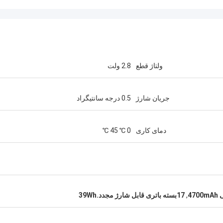
ولتاژ قطع
2.8 ولت
جریان شارژ
0.5 درجه سانتیگراد
دمای کاری
0 ℃ 45 ℃
47
,
17بسته باتری قابل شارژ مجدد.39Wh