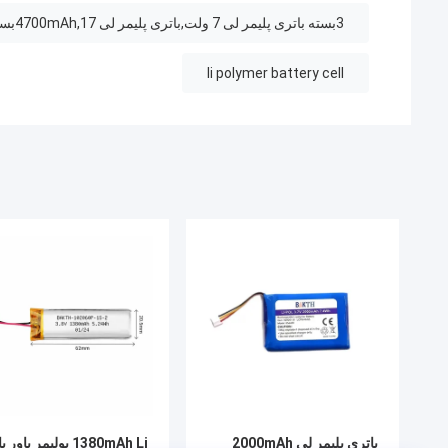
3بسته باتری پلیمر لی 7 ولت,باتری پلیمر لی 4700mAh,17بسته باتری قابل شارژ مجدد.39Wh
li polymer battery cell
باتری پلیمر لی 2000mAh
1380mAh Li پولیمر پاور