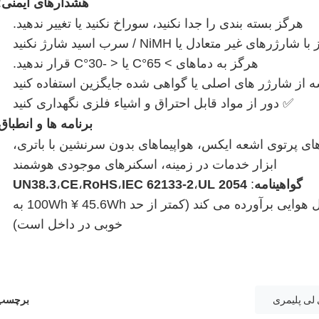
هشدارهای ایمنی
:
هرگز بسته بندی را جدا نکنید، سوراخ نکنید یا تغییر ندهید.
شارژرهای غیر متعادل یا NiMH / سرب اسید شارژ نکنید
هرگز به دماهای > 65°C یا < -30°C قرار ندهید.
 از شارژر های اصلی یا گواهی شده جایگزین استفاده کنید
✅ دور از مواد قابل احتراق و اشیاء فلزی نگهداری کنید
برنامه ها و انطباق
ای پرتوی اشعه ایکس، هواپیماهای بدون سرنشین با باتری،
ابزار خدمات در زمینه، اسکنرهای موجودی هوشمند
گواهینامه
:
UL 2054
،
IEC 62133-2
،
RoHS
،
CE
،
UN38.3
: بخش II IATA را برای حمل و نقل هوایی برآورده می کند (کمتر از حد 100Wh ¥ 45.6Wh به
خوبی در داخل است)
 لی پلیمری
برچسب 