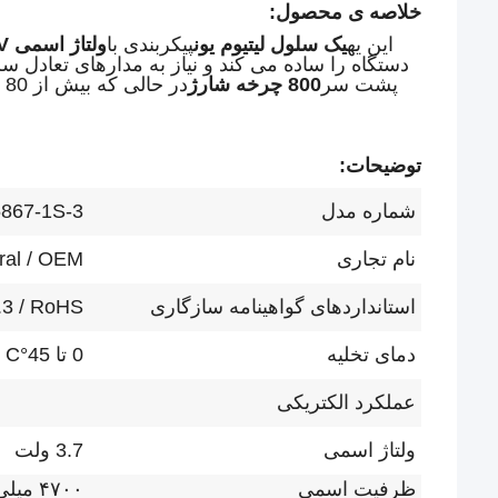
خلاصه ی محصول:
اين يه
یک سلول لیتیوم یون
پیکربندی با
ولتاژ اسمی 3.7V
دستگاه را ساده می کند و نیاز به مدارهای تعادل سل
پشت سر
800 چرخه شارژ
د
توضیحات:
شماره مدل
867-1S-3
نام تجاری
ral / OEM
استانداردهای گواهینامه سازگاری
.3 / RoHS
دمای تخلیه
0 تا 45
°C
عملکرد الکتریکی
ولتاژ اسمی
3.7 ولت
ظرفیت اسمی
۴۷۰۰ میلی آمپر