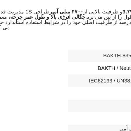
و ظرفیت بالایی از
۴۷۰۰ میلی آمپر
طراحی 1S مدیریت 
ول را از بین می برد.
چگالی انرژی بالا و طول عمر چرخه
، معم
ر حالی که بیش از 80 درصد از ظرفیت اصلی خود را در شرایط استفاده استاندارد 
می کن
BAKTH-835
BAKTH / Neut
IEC62133 / UN38