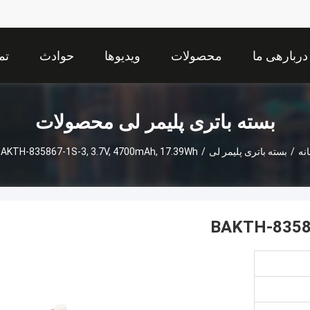
دربارهی ما
محصولات
ویدیوها
حوادث
تم
بسته باتری پلیمر لی محصولات
نه
/
بسته باتری پلیمر لی
/
AKTH-835867-1S-3, 3.7V, 4700mAh, 17.39Wh
BAKTH-83586