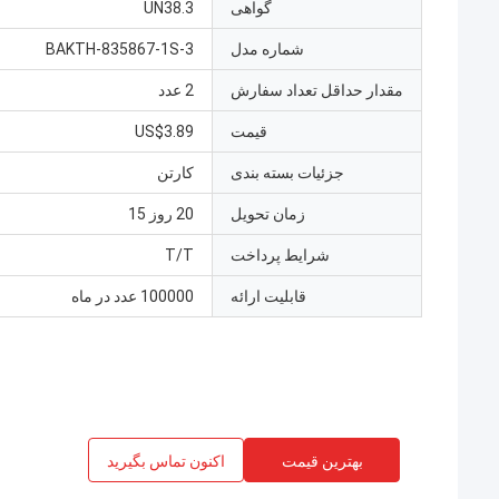
گواهی
UN38.3
شماره مدل
BAKTH-835867-1S-3
مقدار حداقل تعداد سفارش
2 عدد
قیمت
US$3.89
جزئیات بسته بندی
کارتن
زمان تحویل
20 روز 15
شرایط پرداخت
T/T
قابلیت ارائه
100000 عدد در ماه
بهترین قیمت
اکنون تماس بگیرید