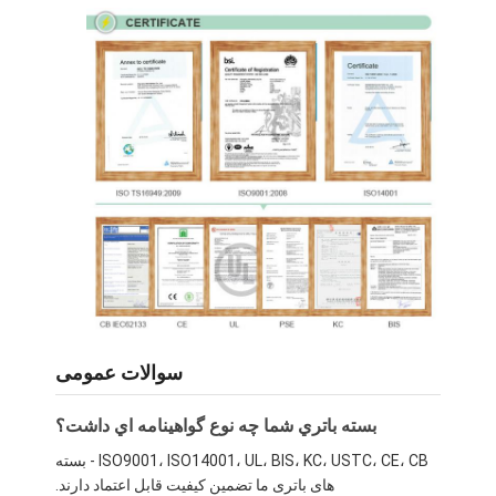
بسته باتری LiFePO4
باتری چرخه عمیق
BMS PCB PCM
بسته باتری سفارشی
پک باتری دوچرخه E
باتری های لیتیوم یو پی اس
بسته باتری هیدرید فلزی نیکل
باتری لیتیوم یون قابل شارژ
سوالات عمومی
شارژر باتری لیتیوم یون
بسته باتري شما چه نوع گواهينامه اي داشت؟
ISO9001، ISO14001، UL، BIS، KC، USTC، CE، CB - بسته
های باتری ما تضمین کیفیت قابل اعتماد دارند.