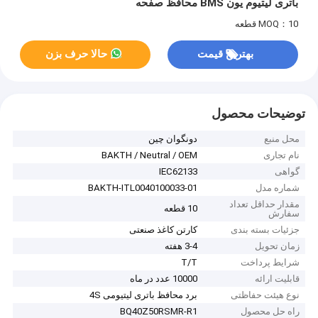
باتری لیتیوم یون BMS محافظ صفحه
MOQ：10 قطعه
بهترین قیمت
حالا حرف بزن
توضیحات محصول
محل منبع
دونگوان چین
نام تجاری
BAKTH / Neutral / OEM
گواهی
IEC62133
شماره مدل
BAKTH-ITL0040100033-01
مقدار حداقل تعداد
10 قطعه
سفارش
جزئیات بسته بندی
کارتن کاغذ صنعتی
زمان تحویل
3-4 هفته
شرایط پرداخت
T/T
قابلیت ارائه
10000 عدد در ماه
نوع هیئت حفاظتی
برد محافظ باتری لیتیومی 4S
راه حل محصول
BQ40Z50RSMR-R1