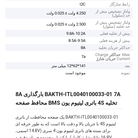
رابط سازگار
I2C
ولتاژ تشخیص بیش از
4.250 ولت ± 0.025 ولت
حد (سلول)
ولتاژ تشخیص بیش از
2.500 ولت ± 0.025 ولت
حد تخلیه (سلول)
بیش از تخلیه فعلی
9.8A-10.2A
بیش از هزینه فعلی
8.5A-9.5A
حداکثر جریان تخلیه
8A
Max.
حداکثر
Charge
7a
Current
جریان شارژ
بعد
141*62*12 میلی متر
نمونه
موجود است
BAKTH-ITL0040100033-01 7A بارگذاری 8A
تخلیه 4S باتری لیتیوم یون BMS محافظ صفحه
BAKTH-ITL0040100033-01 یک صفحه محافظت از باتری
لیتیوم 4S با جریان بالا و دقت بالا است که به طور حرفه ای
برای بسته های باتری لیتیوم یون 4 سری (14.8V اسمی،
16.8V ولتاژ شارژ کامل). با کنترل محدوده جریان دقیق و