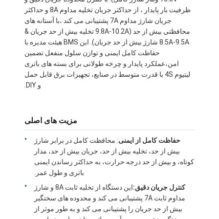
ظرفیت بار پایدار ، از حداکثر جریان تخلیه مداوم 8A و حداکثر
جریان شارژ مداوم 7A پشتیبانی می کند ،با آستانه های
محافظتی بیش از حد (9.8A-10.2A تخلیه بیش از حد جریان &
8.5A-9.5A شارژ بیش از حد جریان). این BMS هیئت مدیره با
حفاظت کامل ایمنی و توازن سلول منفعل تضمین
امن،عملکرد پایدار و چرخه طولانی برای بسته های باتری
لیتیوم 4S با قدرت متوسط در صنایع، تجهیزات برق قابل حمل
و DIY.
مزیت های اصلی
حفاظت کامل از ایمنی
: محافظت کامل در برابر شارژ
بیش از حد، تخلیه بیش از حد، جریان بیش از حد، مدار
کوتاه، و بیش از حد درجه حرارت، به حداکثر رساندن ایمنی
باتری و طول عمر.
کنترل جریان دقیق:
این دستگاه از تخلیه ثابت 8A و شارژ
مداوم ثابت 7A پشتیبانی می کند و محدوده های سختگیر
بیش از حد جریان را پشتیبانی می کند و به طور موثر از