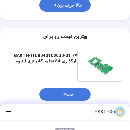
حالا حرف بزن
بهترين قيمت رو براي
BAKTH-ITL0040100033-01 7A
بارگذاری 8A تخلیه 4S باتری لیتیوم
یون BMS محافظ صفحه
چت
BAKTH06
محصولات توصیه شده