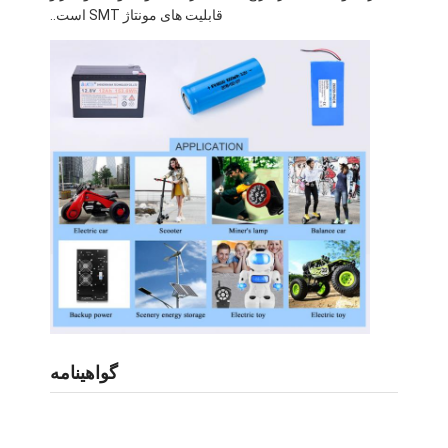
قابلیت های مونتاژ SMT است..
درباره ما
تور کارخانه
کنترل کیفیت
با ما تماس بگیرید
خبر
پرونده ها
حالا حرف بزن
گواهینامه
بسته باتری لیتیوم یون
بسته باتری پلیمر لی