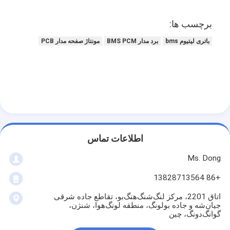
برچسب ها:
باتری لیتیوم bms
برد مدار BMS PCM
مونتاژ صفحه مدار PCB
اطلاعات تماس
Ms. Dong
+86 13828713564
اتاق 2201، مرکز لنگ‌شنگ‌هنگ‌بو، تقاطع جاده شرقی
جیان‌شه و جاده بولونگ، منطقه لونگ‌هوا، شنژن،
گوانگ‌دونگ، چین