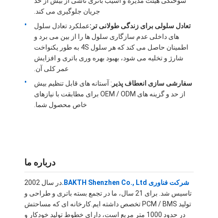
سوختگی هیئت مدیره و آسیب باتری ناشی از بیش از حد
جریان جلوگیری می کند.
تعادل سلولی برای زندگی طولانی تر:
عملکرد تعادل سلول
های داخلی عدم سازگاری سلول ها را از بین می برد و
اطمینان حاصل می کند که هر سلول 4S به طور یکنواخت
شارژ و تخلیه می شود، بهبود بهره وری باتری و افزایش
عمر کلی آن.
سفارشی سازی انعطاف پذیر
: آستانه های قابل تنظیم بیش
از حد و گزینه های OEM / ODM برای مطابقت با نیازهای
خاص محصول شما.
درباره ما
خانه
شرکت فناوری BAKTH Shenzhen Co., Ltd.
در سال 2002
محصولات
تاسیس شد. برای 21 سال، ما در تجمع بسته باتری و طراحی و
تولید PCM / BMS تخصص داشته ایم.کارخانه ای که مساحتش
ویدیو
در حدود 1000 متر مربع است، دارای خطوط تولید خودکار و