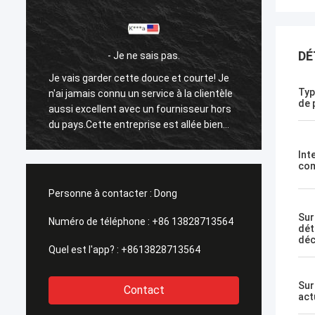
DÉ
- Je ne sais pas.
Je vais garder cette douce et courte! Je
Je vai
Typ
n'ai jamais connu un service à la clientèle
n'ai ja
de 
aussi excellent avec un fournisseur hors
aussi 
du pays.Cette entreprise est allée bien
du pay
s
au-delà pour répondre aux besoins de ses
au-del
Int
clients.Leur temps de réponse avec
client
com
toutes mes préoccupations ont été
toutes
-
abordés immédiatement 100%dans les 1-
abordé
Personne à contacter :
Dong
24 heures et le temps d'expédition était
24 heu
EXCELLENT!
EXCEL
Sur
Numéro de téléphone :
+86 13828713564
dét
déc
Quel est l'app? :
+8613828713564
Sur
Contact
act