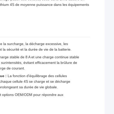
es lithium 4S de moyenne puissance dans les équipements
re la surcharge, la décharge excessive, les
t la sécurité et la durée de vie de la batterie.
arge stable de 8 A et une charge continue stable
surintensités, évitant efficacement la brûlure de
arge de courant.
gue :
La fonction d'équilibrage des cellules
e chaque cellule 4S se charge et se décharge
 prolongeant sa durée de vie globale.
s et options OEM/ODM pour répondre aux