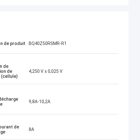
on de produit
BQ40Z50RSMR-R1
n de
ion de
4,250 V ± 0,025 V
(cellule)
 décharge
9,8A-10,2A
le
ourant de
8A
rge