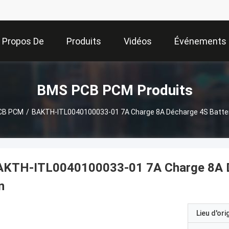
 Propos De
Produits
Vidéos
Événements
Nous
BMS PCB PCM Produits
CB PCM
/
BAKTH-ITL0040100033-01 7A Charge 8A Décharge 4S Batteri
AKTH-ITL0040100033-01 7A Charge 8A Déc
n
Lieu d'ori