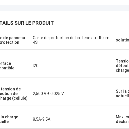
TAILS SUR LE PRODUIT
- Je ne sais pas.
s garder cette douce et courte! Je
e de panneau
Carte de protection de batterie au lithium
mais connu un service à la clientèle
soluti
protection
4S
excellent avec un fournisseur hors
s.Cette entreprise est allée bien
à pour répondre aux besoins de ses
Tensio
erface
s.Leur temps de réponse avec
I2C
détect
patible
 mes préoccupations ont été
charge 
s immédiatement 100%dans les 1-
res et le temps d'expédition était
LENT!
 tension de
Sur la
ection de
2,500 V ± 0,025 V
actuel
harge (cellule)
 la charge
Max. c
8,5A-9,5A
uelle
décha