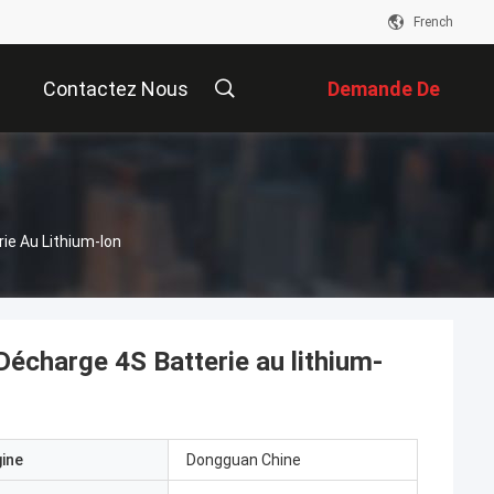
French
Contactez Nous
Demande De
Soumission
e Au Lithium-Ion
harge 4S Batterie au lithium-
gine
Dongguan Chine