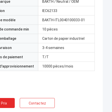
marque
BAKTH / Neutral / OEM
ion
IEC62133
e modèle
BAKTH-ITL0040100033-01
 de commande min
10 pièces
'emballage
Carton de papier industriel
ivraison
3-4 semaines
s de paiement
T/T
 d'approvisionnement
10000 pièces/mois
 Prix
Contactez