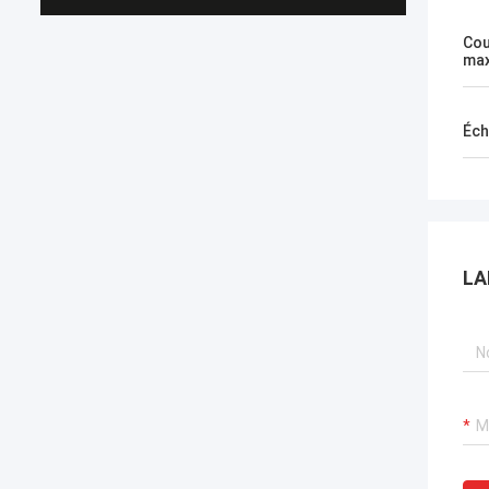
Cou
max
Éch
LA