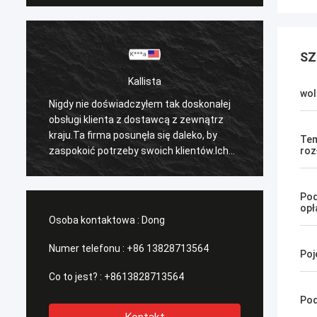
SZ
Kallista
wol
j
Nigdy nie doświadczyłem tak doskonałej
obsługi klienta z dostawcą z zewnątrz
kraju.Ta firma posunęła się daleko, by
Tem
zaspokoić potrzeby swoich klientów.Ich
roz
czas reakcji na wszystkie moje obawy
 w
zostały rozwiązane natychmiast 100% w
Pod
ciągu 1-24 godzin i czas wysyłki był
opł
doskonały!
Osoba kontaktowa :
Dong
Numer telefonu :
+86 13828713564
Po
Co to jest? :
+8613828713564
Pod