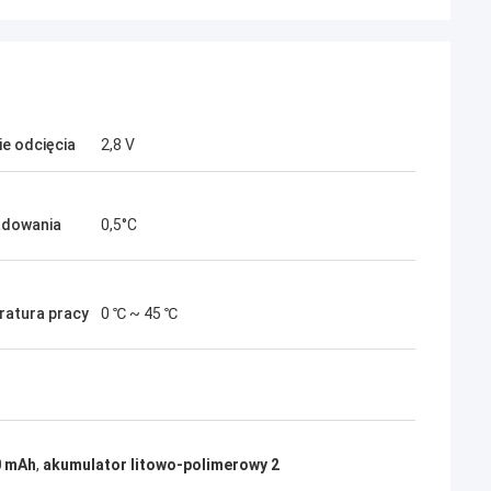
ie odcięcia
2,8 V
adowania
0,5°C
atura pracy
0 ℃ ~ 45 ℃
0 mAh
,
akumulator litowo-polimerowy 2