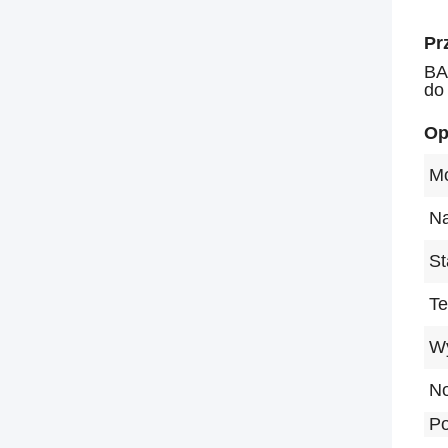
Pr
BA
do
Op
Mo
Na
St
Te
Wy
No
Po