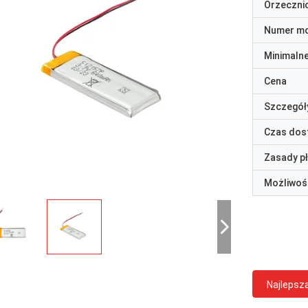
Orzeczni
Numer m
Minimaln
Cena
Szczegół
Czas dos
Zasady p
Możliwoś
Najlepsz