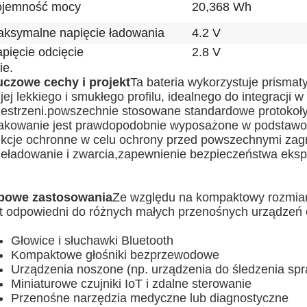
ojemność mocy
20,368 Wh
ksymalne napięcie ładowania
4.2 V
pięcie odcięcie
2.8 V
ie.
uczowe cechy i projekt
Ta bateria wykorzystuje prisma
jej lekkiego i smukłego profilu, idealnego do integracji
zestrzeni.powszechnie stosowane standardowe protokoły 
akowanie jest prawdopodobnie wyposażone w podstaw
nkcje ochronne w celu ochrony przed powszechnymi zagro
zeładowanie i zwarcia,zapewnienie bezpieczeństwa eksplo
powe zastosowania
Ze względu na kompaktowy rozmia
st odpowiedni do różnych małych przenośnych urządzeń el
:
Głowice i słuchawki Bluetooth
Kompaktowe głośniki bezprzewodowe
Urządzenia noszone (np. urządzenia do śledzenia spraw
Miniaturowe czujniki IoT i zdalne sterowanie
Przenośne narzędzia medyczne lub diagnostyczne