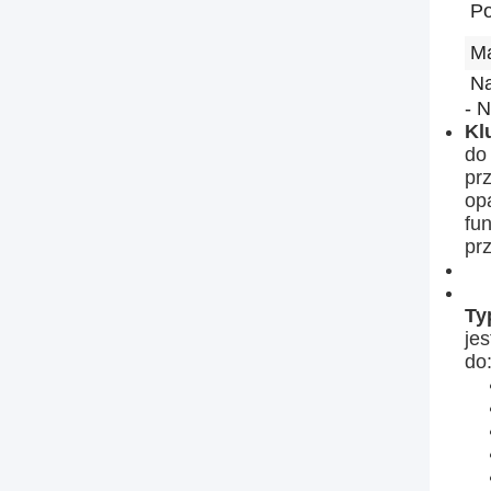
P
Ma
Na
- N
Kl
do 
pr
op
fu
pr
Ty
je
do