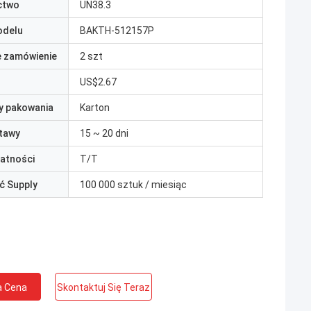
ctwo
UN38.3
odelu
BAKTH-512157P
e zamówienie
2 szt
US$2.67
y pakowania
Karton
tawy
15 ~ 20 dni
łatności
T/T
ć Supply
100 000 sztuk / miesiąc
a Cena
Skontaktuj Się Teraz