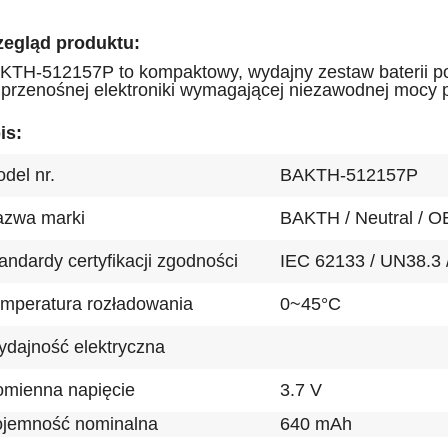
zegląd produktu:
KTH-512157P to kompaktowy, wydajny zestaw baterii po
 przenośnej elektroniki wymagającej niezawodnej mocy 
is:
del nr.
BAKTH-512157P
zwa marki
BAKTH / Neutral / 
andardy certyfikacji zgodności
IEC 62133 / UN38.3
mperatura rozładowania
0~45
°C
dajność elektryczna
mienna napięcie
3.7 V
jemność nominalna
640 mAh