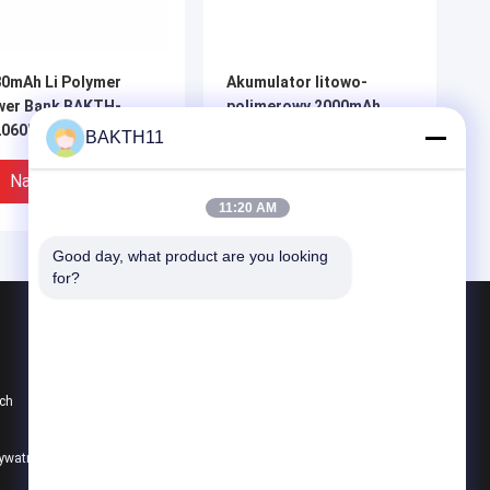
0mAh Li Polymer
Akumulator litowo-
wer Bank BAKTH-
polimerowy 2000mAh
2060P-1S-2 Oem Do
654460 3,7V złącze JST
BAKTH11
zenośnego Przyrządu
miarowego
Najlepsza Cena
Najlepsza Cena
11:20 AM
Good day, what product are you looking 
for?
Produkty
Akumulator litowo-jonowy
ch
Zestaw akumulatorów Li-polimerowych
Zestaw akumulatorów LiFePO4
rywatności
Wszystkie kategorie
mulator Li-
553048P-1S-2 3.7V