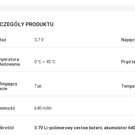
CZEGÓŁY PRODUKTU
taż
3,7 V
Napięc
peratura
0 ℃ ~ 45 ℃
Prąd ł
ładowania
legający
Tak
Temper
acie
jemność
640 mAh
kreślić
3.7V Li-polimerowy zestaw baterii
,
akumulator 64