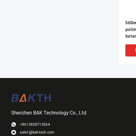
560m
poli
bate
dla n
elek
Shenzhen BAK Technology Co., Ltd.
+8613828713564
sale1@bak-tech.com
3000