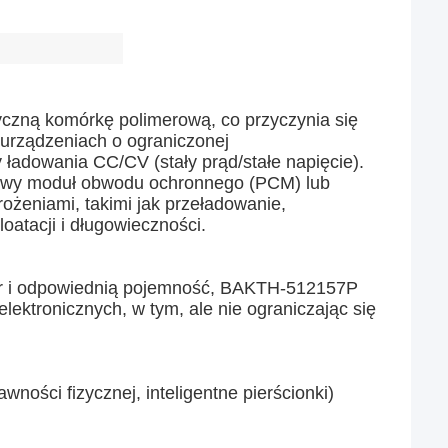
tyczną komórkę polimerową, co przyczynia się
 w urządzeniach o ograniczonej
ładowania CC/CV (stały prąd/stałe napięcie).
owy moduł obwodu ochronnego (PCM) lub
żeniami, takimi jak przeładowanie,
atacji i długowieczności.
r i odpowiednią pojemność, BAKTH-512157P
ektronicznych, w tym, ale nie ograniczając się
ności fizycznej, inteligentne pierścionki)