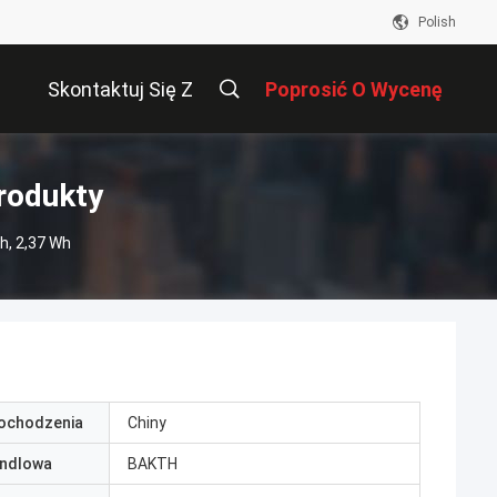
Polish
Skontaktuj Się Z
Poprosić O Wycenę
Nami
rodukty
h, 2,37 Wh
pochodzenia
Chiny
ndlowa
BAKTH