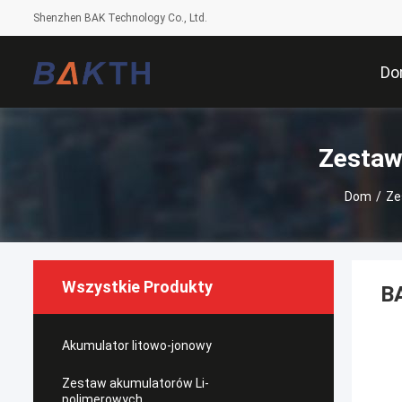
Shenzhen BAK Technology Co., Ltd.
D
Zestaw
Dom
/
Ze
Wszystkie Produkty
B
Akumulator litowo-jonowy
Zestaw akumulatorów Li-
polimerowych