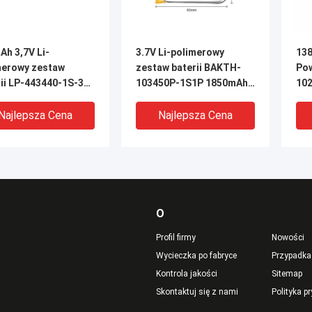
Ah 3,7V Li-
3.7V Li-polimerowy
138
merowy zestaw
zestaw baterii BAKTH-
Po
rii LP-443440-1S-3M
103450P-1S1P 1850mAh
10
arzędzi
domowy zestaw
Pr
trycznych
akumulatorów
Po
Najlepsza Cena
Najlepsza Cena
O
Profil firmy
Nowości
Wycieczka po fabryce
Przypadka
Kontrola jakości
Sitemap
Skontaktuj się z nami
Polityka p
mAh Lipo Battery
Zastosowany Li Polymer
Aku