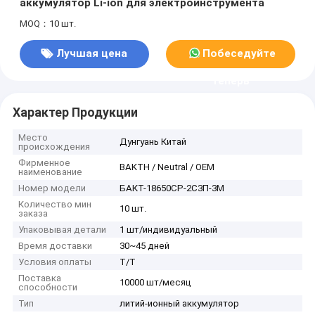
аккумулятор Li-ion для электроинструмента
MOQ：10 шт.
Лучшая цена
Побеседуйте
теперь
Характер Продукции
Место
Дунгуань Китай
происхождения
Фирменное
BAKTH / Neutral / OEM
наименование
Номер модели
БАКТ-18650СР-2С3П-3М
Количество мин
10 шт.
заказа
Упаковывая детали
1 шт/индивидуальный
Время доставки
30~45 дней
Условия оплаты
Т/Т
Поставка
10000 шт/месяц
способности
Тип
литий-ионный аккумулятор