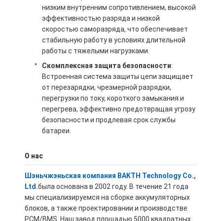
низким внутренним сопротивлением, высокой
О нас
эффективностью разряда и низкой
скоростью саморазряда, что обеспечивает
Экскурсия по заводу
стабильную работу в условиях длительной
работы с тяжелыми нагрузками.
Контроль качества
С
комплексная защита безопасности
:
Свяжитесь с нами
Встроенная система защиты цепи защищает
от перезарядки, чрезмерной разрядки,
Новости
перегрузки по току, короткого замыкания и
перегрева, эффективно предотвращая угрозу
Случаи
безопасности и продлевая срок службы
батареи.
Побеседуйте теперь
О нас
Шэньчжэньская компания BAKTH Technology Co.,
Пакет литий-ионного аккумулятора
Ltd.
была основана в 2002 году. В течение 21 года
мы специализируемся на сборке аккумуляторных
Литий-полимерный аккумулятор
блоков, а также проектировании и производстве
PCM/BMS. Наш завод площадью 5000 квадратных