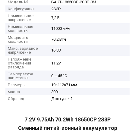
Модель №.
БАКТ-18650СР-2С3П-3М
Конфигурация
2S3P
Номинальное
7,2 В.
напряжение
Номинальная
11000 мАч
мощность
Мощность
70,2 Втч
мощности
Макс. зарядное
16.8В
напряжение
Напряжение
отключения
11.2V
разряда
Температура
0 ~ 45 °C
нагнетания
Размеры
19×112×71 мм
масса
300г
Образец
Доступный
7.2V 9.75Ah 70.2Wh 18650CP 2S3P
Сменный литий-ионный аккумулятор