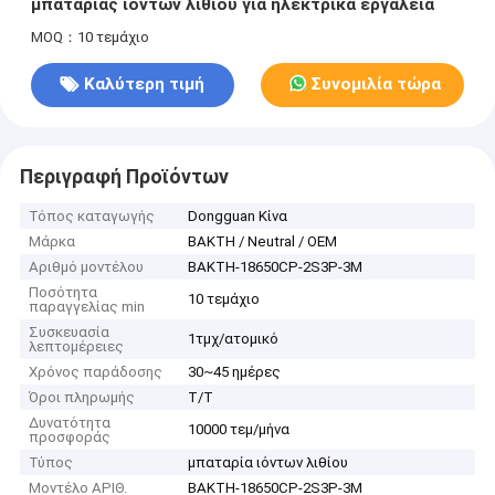
μπαταρίας ιόντων λιθίου για ηλεκτρικά εργαλεία
MOQ：10 τεμάχιο
Καλύτερη τιμή
Συνομιλία τώρα
Περιγραφή Προϊόντων
Τόπος καταγωγής
Dongguan Κίνα
Μάρκα
BAKTH / Neutral / OEM
Αριθμό μοντέλου
BAKTH-18650CP-2S3P-3M
Ποσότητα
10 τεμάχιο
παραγγελίας min
Συσκευασία
1τμχ/ατομικό
λεπτομέρειες
Χρόνος παράδοσης
30~45 ημέρες
Όροι πληρωμής
T/T
Δυνατότητα
10000 τεμ/μήνα
προσφοράς
Τύπος
μπαταρία ιόντων λιθίου
Μοντέλο ΑΡΙΘ.
BAKTH-18650CP-2S3P-3M