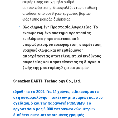
εκφόρτισης και χαμηλό ρυθμό
Σχετικά με εμάς
αυτοεκφόρτισης, διασφαλίζοντας σταθερή
απόδοση υπό συνθήκες εργασίας βαριάς
Ξενάγηση στο Εργοστάσιο
φόρτισης μακράς διάρκειας.
Ολοκληρωμένη Προστασία Ασφαλείας
: Το
Έλεγχος Ποιότητας
ενσωματωμένο σύστημα προστασίας
κυκλώματος προστατεύει από
Επικοινωνήστε μαζί μας
υπερφόρτιση, υπερεκφόρτιση, υπερένταση,
βραχυκύκλωμα και υπερθέρμανση,
Νέα
αποτρέποντας αποτελεσματικά κινδύνους
ασφαλείας και παρατείνοντας τη διάρκεια
Υποθέσεις
ζωής της μπαταρίας.
Σχετικά με εμάς
Συνομιλία τώρα
Shenzhen BAKTH Technology Co., Ltd.
ιδρύθηκε το 2002. Για 21 χρόνια, ειδικευόμαστε
στη συναρμολόγηση πακέτων μπαταριών και στο
Ιονικό πακέτο μπαταριών λίθιου
σχεδιασμό και την παραγωγή PCM/BMS. Το
εργοστάσιό μας 5.000 τετραγωνικών μέτρων
Πακέτο μπαταριών πολυμερούς λιθίου
διαθέτει αυτοματοποιημένες γραμμές