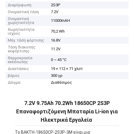
Διαμόρφωση
2S3P
Ονομαστική τάση
7.2V
Ονομαστική
11000mAH
χωρητικότητα
Χωρητικότητα
70,2 Wh
ισχύος
Μέγ. τάση φόρτισης
16.8V
Τάση διακοπής
11.2V
εκφόρτισης
Θερμοκρασία
0 ~ 45 °C
εκκένωσης
Διαστάσεις
19 × 112 × 71 χλστ
βάρος
300 γρ
Δείγμα
Διαθέσιμος
7.2V 9.75Ah 70.2Wh 18650CP 2S3P
Επαναφορτιζόμενη Μπαταρία Li-ion για
Ηλεκτρικά Εργαλεία
Το BAKTH-18650CP-2S3P-3M είναι μια