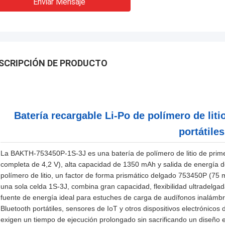
Enviar Mensaje
SCRIPCIÓN DE PRODUCTO
Batería recargable Li-Po de polímero de lit
portátiles
La BAKTH-753450P-1S-3J es una batería de polímero de litio de primer
completa de 4,2 V), alta capacidad de 1350 mAh y salida de energía
polímero de litio, un factor de forma prismático delgado 753450P (7
una sola celda 1S-3J, combina gran capacidad, flexibilidad ultradelgada
fuente de energía ideal para estuches de carga de audífonos inalámbri
Bluetooth portátiles, sensores de IoT y otros dispositivos electrón
exigen un tiempo de ejecución prolongado sin sacrificando un diseño 