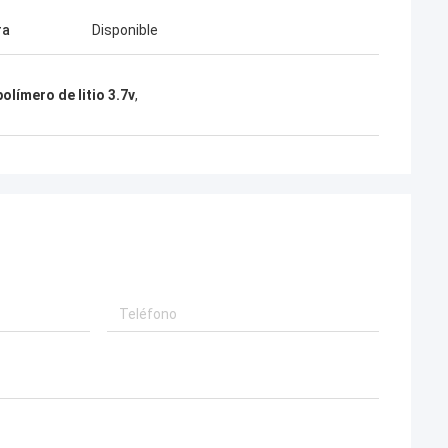
ra
Disponible
polímero de litio 3.7v
,