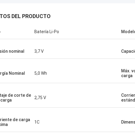
TOS DEL PRODUCTO
- ¿ Por qué?
o
Batería Li-Po
Model
he experimentado un servicio al
e tan excelente con un proveedor de
sión nominal
3,7 V
Capaci
del país.Esta compañía ha ido más
ara satisfacer las necesidades de
ientes.Su tiempo de respuesta con
Máx. v
mis preocupaciones fueron
rgía Nominal
5,0 Wh
carga
dos inmediatamente 100% dentro
4 horas y el tiempo de envío fue
ENTE!
taje de corte de
Corrie
2,75 V
carga
estánd
riente de carga
1C
Dimens
xima