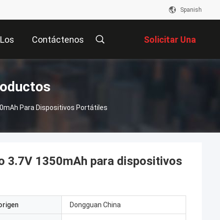
Spanish
Los
Contáctenos
Solicitar Una
ntos
Cotización
roductos
50mAh Para Dispositivos Portátiles
tio 3.7V 1350mAh para dispositivos
origen
Dongguan China