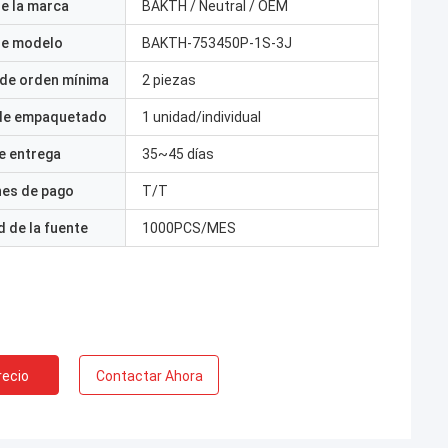
e la marca
BAKTH / Neutral / OEM
e modelo
BAKTH-753450P-1S-3J
 de orden mínima
2 piezas
 de empaquetado
1 unidad/individual
e entrega
35~45 días
nes de pago
T/T
 de la fuente
1000PCS/MES
recio
Contactar Ahora