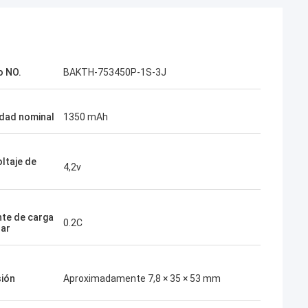
o NO.
BAKTH-753450P-1S-3J
dad nominal
1350 mAh
oltaje de
4,2v
nte de carga
0.2C
ar
ión
Aproximadamente 7,8 × 35 × 53 mm