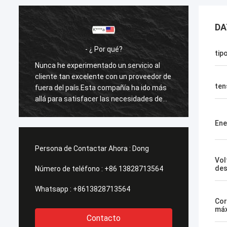
DA
- ¿ Por qué?
tip
Nunca he experimentado un servicio al
Nunca 
e
cliente tan excelente con un proveedor de
client
ten
fuera del país.Esta compañía ha ido más
fuera 
allá para satisfacer las necesidades de
allá p
sus clientes.Su tiempo de respuesta con
sus cl
todas mis preocupaciones fueron
todas 
Ene
abordados inmediatamente 100% dentro
aborda
de 1-24 horas y el tiempo de envío fue
de 1-2
Persona de Contactar Ahora :
Dong
EXCELENTE!
EXCEL
Vol
des
Número de teléfono :
+86 13828713564
Whatsapp :
+8613828713564
Cor
má
Contacto