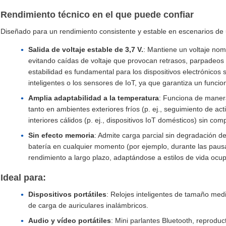
Rendimiento técnico en el que puede confiar
Diseñado para un rendimiento consistente y estable en escenarios de 
Salida de voltaje estable de 3,7 V.
: Mantiene un voltaje nom
evitando caídas de voltaje que provocan retrasos, parpadeos 
estabilidad es fundamental para los dispositivos electrónicos s
inteligentes o los sensores de IoT, ya que garantiza un funci
Amplia adaptabilidad a la temperatura
: Funciona de manera
tanto en ambientes exteriores fríos (p. ej., seguimiento de ac
interiores cálidos (p. ej., dispositivos IoT domésticos) sin co
Sin efecto memoria
: Admite carga parcial sin degradación d
batería en cualquier momento (por ejemplo, durante las pausa
rendimiento a largo plazo, adaptándose a estilos de vida ocu
Ideal para:
Dispositivos portátiles
: Relojes inteligentes de tamaño medi
de carga de auriculares inalámbricos.
Audio y vídeo portátiles
: Mini parlantes Bluetooth, reprodu