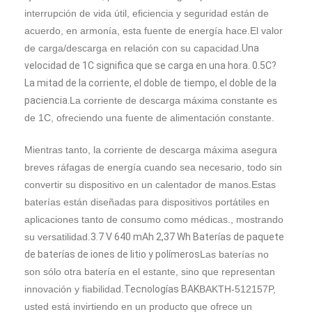
Conjunto de baterías LiFePO4
interrupción de vida útil, eficiencia y seguridad están de
acuerdo, en armonía, esta fuente de energía hace.El valor
Batería de ciclo profundo
de carga/descarga en relación con su capacidad.
Una
velocidad de 1C significa que se carga en una hora. 0.5C?
BMS PCM de los PCB
La mitad de la corriente, el doble de tiempo, el doble de la
paciencia.
La corriente de descarga máxima constante es
Paquete de baterías personalizado
de 1C, ofreciendo una fuente de alimentación constante.
batería de la bici de e
Mientras tanto, la corriente de descarga máxima asegura
Baterías de litio UPS
breves ráfagas de energía cuando sea necesario, todo sin
convertir su dispositivo en un calentador de manos.Estas
Paquete de baterías de hidruro metálico de níquel
baterías están diseñadas para dispositivos portátiles en
aplicaciones tanto de consumo como médicas., mostrando
Batería recargable de iones de litio
su versatilidad.
3.7 V 640 mAh 2,37 Wh Baterías de paquete
de baterías de iones de litio y polímeros
Las baterías no
Cargador de batería de ión de litio
son sólo otra batería en el estante, sino que representan
innovación y fiabilidad.
Tecnologías BAK
BAKTH-512157P,
usted está invirtiendo en un producto que ofrece un