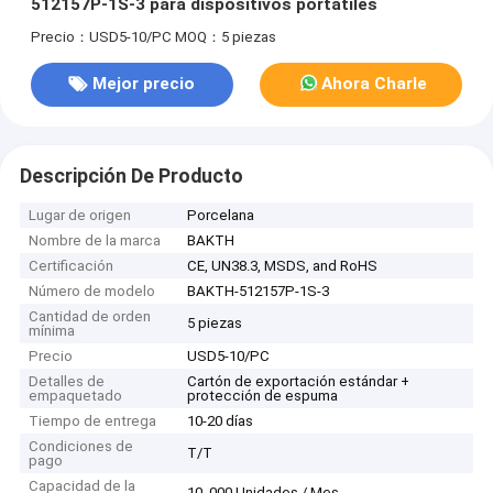
512157P-1S-3 para dispositivos portátiles
Precio：USD5-10/PC
MOQ：5 piezas
Mejor precio
Ahora Charle
Descripción De Producto
Lugar de origen
Porcelana
Nombre de la marca
BAKTH
Certificación
CE, UN38.3, MSDS, and RoHS
Número de modelo
BAKTH-512157P-1S-3
Cantidad de orden
5 piezas
mínima
Precio
USD5-10/PC
Detalles de
Cartón de exportación estándar +
empaquetado
protección de espuma
Tiempo de entrega
10-20 días
Condiciones de
T/T
pago
Capacidad de la
10, 000 Unidades / Mes