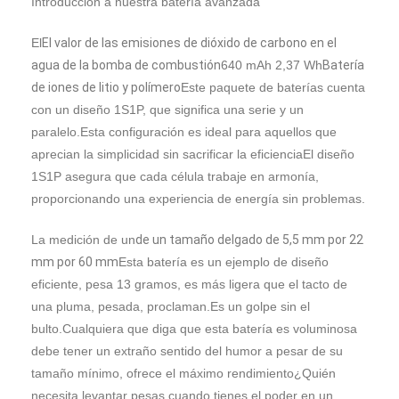
Introducción a nuestra batería avanzada
Tensión de
Rango
corte de
2.8V
hume
El
El valor de las emisiones de dióxido de carbono en el
carga
agua de la bomba de combustión
640 mAh 2,37 Wh
Batería
de iones de litio y polímero
Este paquete de baterías cuenta
Tensión de
con un diseño 1S1P, que significa una serie y un
corte de
4.2V
Certif
descarga
paralelo.Esta configuración es ideal para aquellos que
aprecian la simplicidad sin sacrificar la eficienciaEl diseño
El sistema de protección
1S1P asegura que cada célula trabaje en armonía,
Circuito de
contra el exceso de
Marca
proporcionando una experiencia de energía sin problemas.
protección
carga/descarga/cortocircuito
produ
(PCM)
La medición de un
de un tamaño delgado de 5,5 mm por 22
mm por 60 mm
Esta batería es un ejemplo de diseño
Las
Aproximadamente 5,5 mm x
Garan
eficiente, pesa 13 gramos, es más ligera que el tacto de
dimensiones
22 mm x 60 mm
En casa
una pluma, pesada, proclaman.Es un golpe sin el
bulto.Cualquiera que diga que esta batería es voluminosa
Productos
debe tener un extraño sentido del humor a pesar de su
tamaño mínimo, ofrece el máximo rendimiento¿Quién
Los vídeos
necesita levantar pesas cuando tienes el poder en un