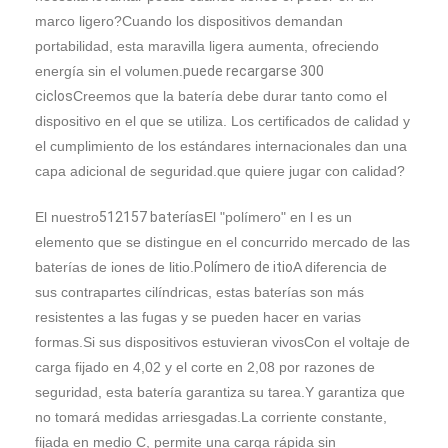
Acerca de nosotros
marco ligero?Cuando los dispositivos demandan
portabilidad, esta maravilla ligera aumenta, ofreciendo
Recorrido por la fábrica
energía sin el volumen.
puede recargarse 300
ciclos
Creemos que la batería debe durar tanto como el
Control de calidad
dispositivo en el que se utiliza. Los certificados de calidad y
el cumplimiento de los estándares internacionales dan una
Contacta con nosotros
capa adicional de seguridad.que quiere jugar con calidad?
Noticias
El nuestro
512157 baterías
El "polímero" en l es un
Casos
elemento que se distingue en el concurrido mercado de las
baterías de iones de litio.
Polímero de itio
A diferencia de
Ahora Charle
sus contrapartes cilíndricas, estas baterías son más
resistentes a las fugas y se pueden hacer en varias
formas.Si sus dispositivos estuvieran vivosCon el voltaje de
carga fijado en 4,02 y el corte en 2,08 por razones de
Paquete de la batería de ión de litio
seguridad, esta batería garantiza su tarea.Y garantiza que
Paquete de batería de polímero de litio
no tomará medidas arriesgadas.La corriente constante,
fijada en medio C, permite una carga rápida sin