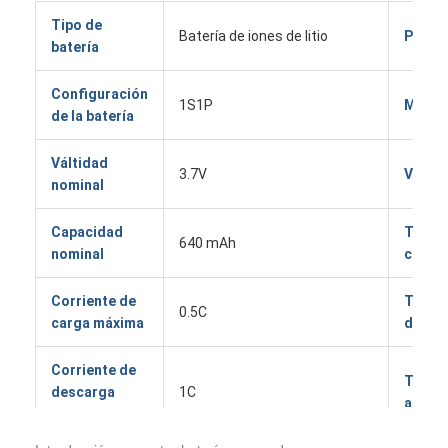
Tipo de
Batería de iones de litio
Peso
batería
Configuración
1S1P
Modo 
de la batería
Válti­dad
3.7V
Vida d
nominal
Capacidad
Tempe
640 mAh
nominal
carga
Corriente de
Tempe
0.5C
carga máxima
desca
Corriente de
Tempe
descarga
1C
almac
máxima