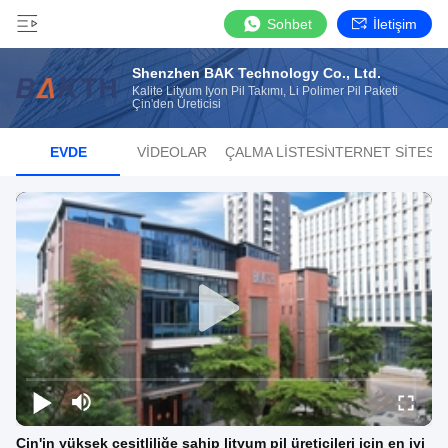
Sohbet
İletişim
Shenzhen BAK Technology Co., Ltd.
Kalite Lityum Iyon Pil Takımı, Li Polimer Pil Paketi
Çin'den Üreticisi
EVDE
VIDEOLAR
ÇALMA LISTESI
İNTERNET SITESI
Çin'in yüksek çeşitliliğe sahip lityum pil üreticileri için en iyi