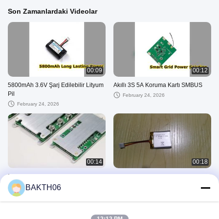
Son Zamanlardaki Videolar
00:09
00:12
5800mAh 3.6V Şarj Edilebilir Lityum
Akıllı 3S 5A Koruma Kartı SMBUS
Pil
February 24, 2026
February 24, 2026
00:14
00:18
PCB/PCM/BMS
Lipo Pili
BAKTH06
September 18, 2025
September 05, 2025
Lityum Iyon Pil Takımı