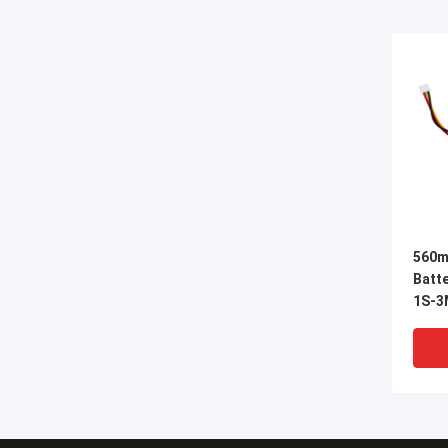
560m
Batt
1S-3