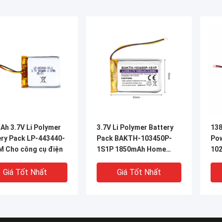
Ah 3.7V Li Polymer
3.7V Li Polymer Battery
138
ery Pack LP-443440-
Pack BAKTH-103450P-
Po
M Cho công cụ điện
1S1P 1850mAh Home
10
Rechargeable Battery
với
Pack
Giá Tốt Nhất
Giá Tốt Nhất