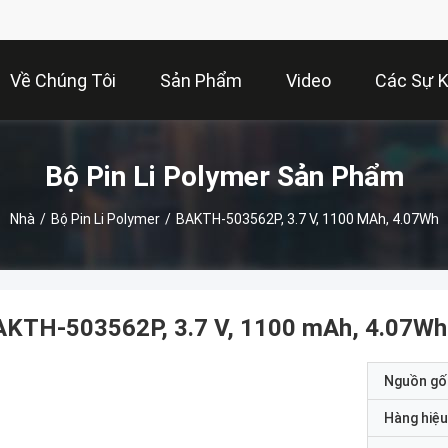
Về Chúng Tôi
Sản Phẩm
Video
Các Sự K
Bộ Pin Li Polymer Sản Phẩm
Nhà
/
Bộ Pin Li Polymer
/
BAKTH-503562P, 3.7 V, 1100 MAh, 4.07Wh
AKTH-503562P, 3.7 V, 1100 mAh, 4.07Wh
Nguồn gố
Hàng hiệu