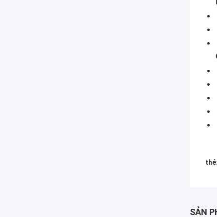
thẻ
SẢN P