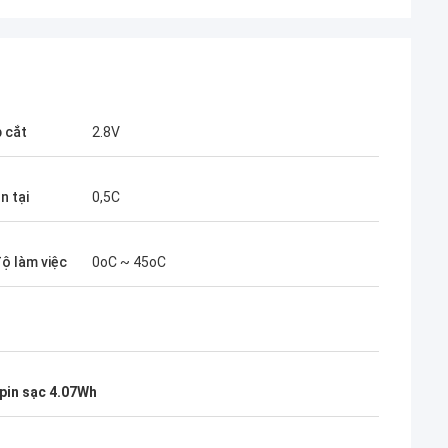
p cắt
2.8V
n tại
0,5C
độ làm việc
0oC ~ 45oC
pin sạc 4.07Wh