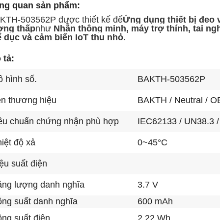
ng quan sản phẩm:
KTH-503562P được thiết kế để
Ứng dụng thiết bị đeo 
ợng thấp
như
Nhẫn thông minh, máy trợ thính, tai ng
ể dục và cảm biến IoT thu nhỏ
.
 tả:
 hình số.
BAKTH-503562P
n thương hiệu
BAKTH / Neutral / 
êu chuẩn chứng nhận phù hợp
IEC62133 / UN38.3 
iệt độ xả
0~45
°C
ệu suất điện
ng lượng danh nghĩa
3.7 V
ng suất danh nghĩa
600 mAh
ng suất điện
2.22 Wh