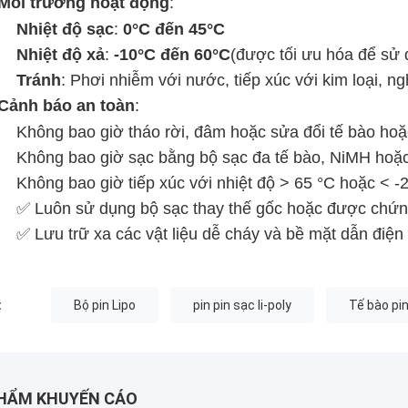
Môi trường hoạt động
:
Nhiệt độ sạc
‌: ‌
0°C đến 45°C
Nhiệt độ xả
‌: ‌
-10°C đến 60°C
(được tối ưu hóa để sử 
Tránh
: Phơi nhiễm với nước, tiếp xúc với kim loại, n
Cảnh báo an toàn
:
Không bao giờ tháo rời, đâm hoặc sửa đổi tế bào h
Không bao giờ sạc bằng bộ sạc đa tế bào, NiMH hoặc
Không bao giờ tiếp xúc với nhiệt độ > 65 °C hoặc < -
✅ Luôn sử dụng bộ sạc thay thế gốc hoặc được chứ
✅ Lưu trữ xa các vật liệu dễ cháy và bề mặt dẫn điện
:
Bộ pin Lipo
pin pin sạc li-poly
Tế bào pin
HẨM KHUYẾN CÁO