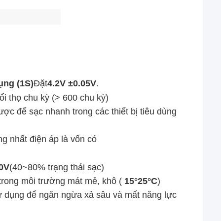
ụng (1S)
Đặt
4.2V ±0.05V
.
ổi thọ chu kỳ (> 600 chu kỳ)
c để sạc nhanh trong các thiết bị tiêu dùng
ng nhất điện áp là vốn có
.0V
(40~80% trạng thái sạc)
trong môi trường mát mẻ, khô (
15°25°C
)
 dụng để ngăn ngừa xả sâu và mất năng lực