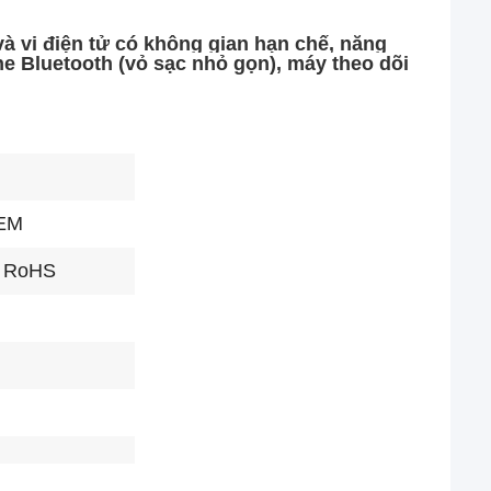
và vi điện tử có không gian hạn chế, năng
he Bluetooth (vỏ sạc nhỏ gọn), máy theo dõi
OEM
/ RoHS