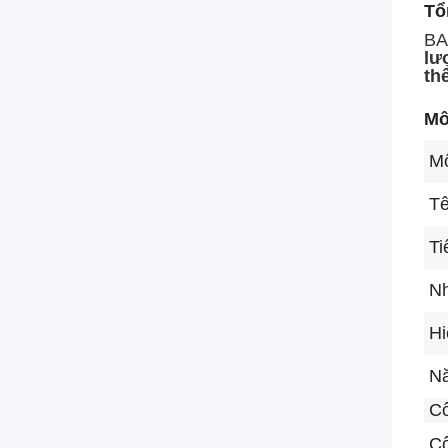
Tổ
BA
lư
th
Mô
Mô
Tê
Ti
Nh
Hi
Nă
Cô
Cô