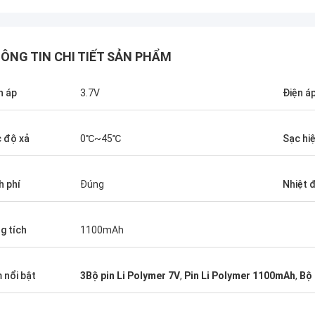
ÔNG TIN CHI TIẾT SẢN PHẨM
n áp
3.7V
Điện á
 độ xả
0℃~45℃
Sạc hiệ
h phí
Đúng
Nhiệt 
g tích
1100mAh
 nổi bật
3Bộ pin Li Polymer 7V
,
Pin Li Polymer 1100mAh
,
Bộ 