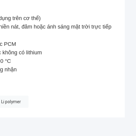
dụng trên cơ thể)
ghiền nát, đâm hoặc ánh sáng mặt trời trực tiếp
oặc PCM
 không có lithium
20 °C
ng nhận
 Li polymer