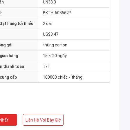
ận
UN38.3
nh
BKTH-503562P
đặt hàng tối thiểu
2 cái
US$3.47
óng gói
thùng carton
 giao hàng
15 ~ 20 ngày
n thanh toán
T/T
 cung cấp
100000 chiếc / tháng
 Nhất
Liên Hệ Với Bây Giờ