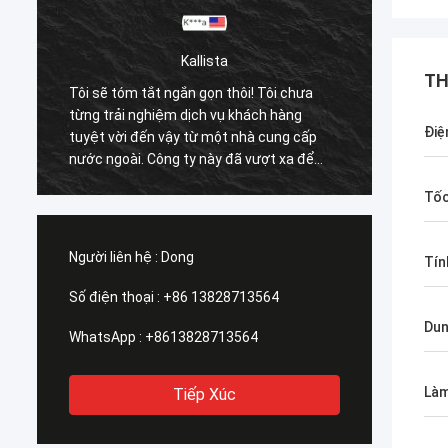
Kallista
TH
Tôi sẽ tóm tắt ngắn gọn thôi! Tôi chưa
từng trải nghiệm dịch vụ khách hàng
Điệ
tuyệt vời đến vậy từ một nhà cung cấp
nước ngoài. Công ty này đã vượt xa để
đáp ứng nhu cầu của khách hàng. Thời
Tốc
đề
gian phản hồi của họ với tất cả các vấn đề
c
của tôi đều được giải quyết ngay lập tức
ận
100% trong vòng 1-24 giờ và thời gian vận
Người liên hệ :
Dong
Tín
chuyển là TUYỆT VỜI!
Số điện thoại :
+86 13828713564
Dun
WhatsApp :
+8613828713564
Làm
Tiếp Xúc