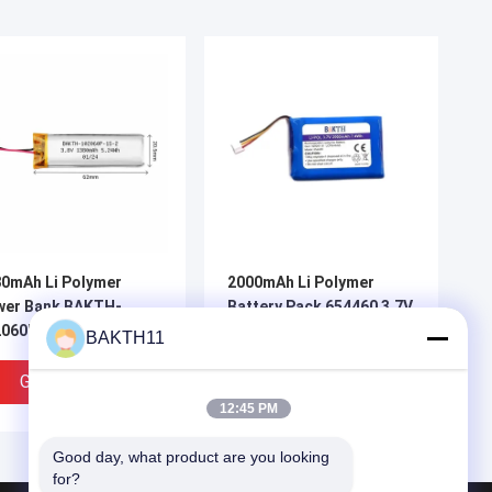
0mAh Li Polymer
2000mAh Li Polymer
wer Bank BAKTH-
Battery Pack 654460 3.7V
2060P-1S-2 Oem Đối
Polymer Battery với đầu
BAKTH11
 dụng cụ đo tay
nối JST
Giá Tốt Nhất
Giá Tốt Nhất
12:45 PM
Good day, what product are you looking 
for?