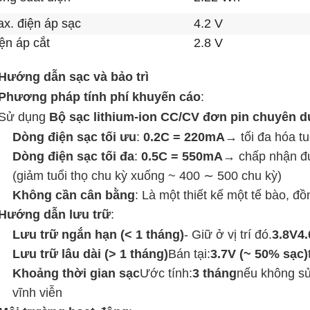
x. điện áp sạc
4.2 V
ện áp cắt
2.8 V
Hướng dẫn sạc và bảo trì
Phương pháp tính phí khuyến cáo
:
Sử dụng
Bộ sạc lithium-ion CC/CV đơn pin chuyên d
Dòng điện sạc tối ưu
‌: ‌
0.2C = 220mA
→ tối đa hóa tu
Dòng điện sạc tối đa
‌: ‌
0.5C = 550mA
→ chấp nhận đượ
(giảm tuổi thọ chu kỳ xuống ~ 400 ∼ 500 chu kỳ)
Không cần cân bằng
: Là một thiết kế một tế bào, đồ
Hướng dẫn lưu trữ
:
Lưu trữ ngắn hạn (< 1 tháng)
- Giữ ở vị trí đó.
3.8V4
Lưu trữ lâu dài (> 1 tháng)
Bán tại:
3.7V (~ 50% sạc)
Khoảng thời gian sạc
Ước tính:
3 tháng
nếu không sử
vĩnh viễn