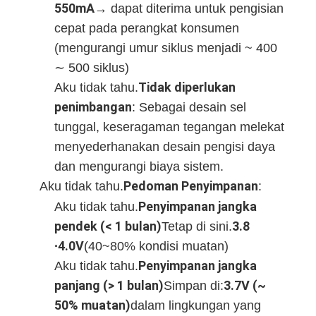
550mA
→ dapat diterima untuk pengisian
Tentang Kami
Tegangan
2.8 V
cepat pada perangkat konsumen
pemotongan
Tur Pabrik
(mengurangi umur siklus menjadi ~ 400
∼ 500 siklus)
Kontrol Kualitas
Tidak diperlukan
Aku tidak tahu.
penimbangan
: Sebagai desain sel
Hubungi Kami
tunggal, keseragaman tegangan melekat
Berita
menyederhanakan desain pengisi daya
dan mengurangi biaya sistem.
Kasus
Pedoman Penyimpanan
Aku tidak tahu.
:
bicara sekarang
Penyimpanan jangka
Aku tidak tahu.
pendek (< 1 bulan)
3.8
Tetap di sini.
∙4.0V
(40~80% kondisi muatan)
Paket baterai ion litium
Penyimpanan jangka
Aku tidak tahu.
panjang (> 1 bulan)
3.7V (~
Simpan di:
Paket Baterai Li Polymer
50% muatan)
dalam lingkungan yang