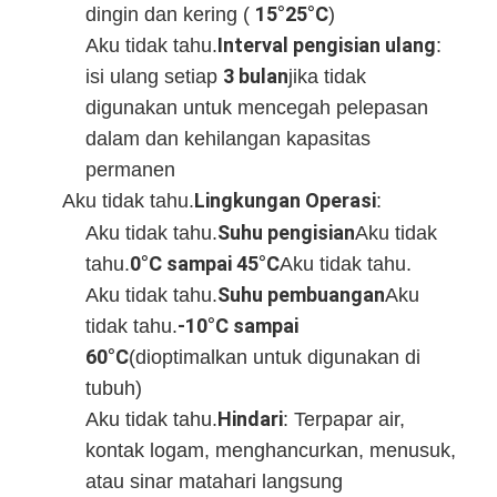
15°25°C
dingin dan kering (
)
Paket baterai LiFePO4
Interval pengisian ulang
Aku tidak tahu.
:
baterai siklus dalam
3 bulan
isi ulang setiap
jika tidak
digunakan untuk mencegah pelepasan
BMS PCB PCM
dalam dan kehilangan kapasitas
Paket Baterai yang Disesuaikan
permanen
Lingkungan Operasi
Aku tidak tahu.
:
Paket Baterai Sepeda Listrik
Suhu pengisian
Aku tidak tahu.
Aku tidak
Baterai Lithium UPS
0°C sampai 45°C
tahu.
Aku tidak tahu.
Suhu pembuangan
Aku tidak tahu.
Aku
Paket Baterai Nikel Metal Hydride
-10°C sampai
tidak tahu.
60°C
(dioptimalkan untuk digunakan di
Baterai Li-ion yang dapat diisi ulang
tubuh)
Pengisi daya baterai ion litium
Hindari
Aku tidak tahu.
: Terpapar air,
kontak logam, menghancurkan, menusuk,
atau sinar matahari langsung