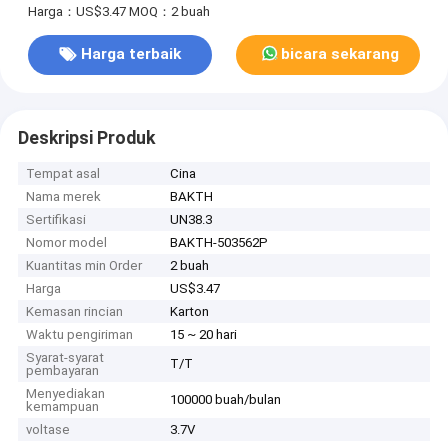
Harga：US$3.47
MOQ：2 buah
Harga terbaik
bicara sekarang
Deskripsi Produk
Tempat asal
Cina
Nama merek
BAKTH
Sertifikasi
UN38.3
Nomor model
BAKTH-503562P
Kuantitas min Order
2 buah
Harga
US$3.47
Kemasan rincian
Karton
Waktu pengiriman
15 ~ 20 hari
Syarat-syarat
T/T
pembayaran
Menyediakan
100000 buah/bulan
kemampuan
voltase
3.7V