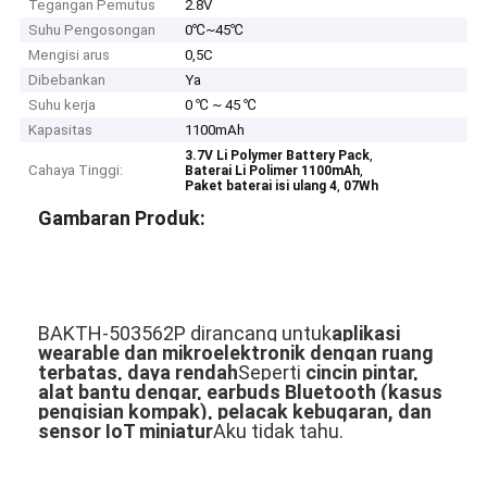
Tegangan Pemutus
2.8V
Suhu Pengosongan
0℃~45℃
Mengisi arus
0,5C
Dibebankan
Ya
Suhu kerja
0 ℃ ~ 45 ℃
Kapasitas
1100mAh
,
3.7V Li Polymer Battery Pack
Cahaya Tinggi:
,
Baterai Li Polimer 1100mAh
,
Paket baterai isi ulang 4
07Wh
Gambaran Produk:
BAKTH-503562P dirancang untuk
aplikasi
wearable dan mikroelektronik dengan ruang
terbatas, daya rendah
Seperti
cincin pintar,
alat bantu dengar, earbuds Bluetooth (kasus
pengisian kompak), pelacak kebugaran, dan
sensor IoT miniatur
Aku tidak tahu.