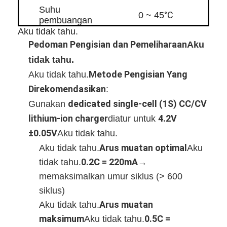
Suhu
°C
0 ~ 45
pembuangan
Aku tidak tahu.
Pedoman Pengisian dan Pemeliharaan
Aku
Kinerja Listrik
tidak tahu.
Metode Pengisian Yang
Aku tidak tahu.
Tegangan
3.7 V
Nominal
Direkomendasikan
:
dedicated single-cell (1S) CC/CV
Gunakan
Kapasitas
lithium-ion charger
4.2V
diatur untuk
600 mAh
Nominal
±0.05V
Aku tidak tahu.
Arus muatan optimal
Aku tidak tahu.
Aku
Kapasitas
2.22 Wh
0.2C = 220mA
tidak tahu.
→
Daya
Beranda
memaksimalkan umur siklus (> 600
siklus)
Maks.
Produk
tegangan
4.2 V
Arus muatan
Aku tidak tahu.
pengisian
Video
maksimum
0.5C =
Aku tidak tahu.