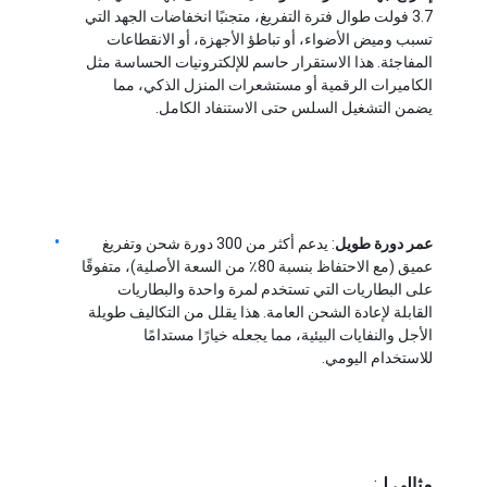
3.7 فولت طوال فترة التفريغ، متجنبًا انخفاضات الجهد التي 
معلومات عنا
تسبب وميض الأضواء، أو تباطؤ الأجهزة، أو الانقطاعات 
المفاجئة. هذا الاستقرار حاسم للإلكترونيات الحساسة مثل 
جولة في المصنع
الكاميرات الرقمية أو مستشعرات المنزل الذكي، مما 
يضمن التشغيل السلس حتى الاستنفاد الكامل.
مراقبة الجودة
اتصل بنا
أخبار
عمر دورة طويل
: يدعم أكثر من 300 دورة شحن وتفريغ 
الحالات
عميق (مع الاحتفاظ بنسبة 80٪ من السعة الأصلية)، متفوقًا 
على البطاريات التي تستخدم لمرة واحدة والبطاريات 
نتحدث الآن
القابلة لإعادة الشحن العامة. هذا يقلل من التكاليف طويلة 
الأجل والنفايات البيئية، مما يجعله خيارًا مستدامًا 
للاستخدام اليومي.
حزمة بطارية ليثيوم أيون
حزمة بطارية ليثيوم بوليمر
مثالي لـ
: