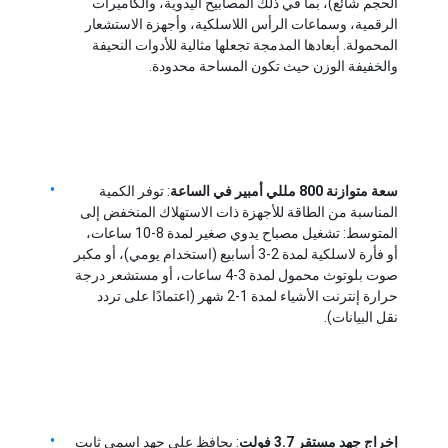
الحجم شائع)، بما في ذلك المصابيح اليدوية، والكاميرات 
الرقمية، وسماعات الرأس اللاسلكية، وأجهزة الاستشعار 
المحمولة. أبعادها المدمجة تجعلها مثالية للأدوات النحيفة 
والخفيفة الوزن حيث تكون المساحة محدودة.
سعة متوازنة 800 مللي أمبير في الساعة
: توفر الكمية 
المناسبة من الطاقة للأجهزة ذات الاستهلاك المنخفض إلى 
المتوسط: تشغيل مصباح يدوي صغير لمدة 8-10 ساعات، 
أو فأرة لاسلكية لمدة 2-3 أسابيع (استخدام يومي)، أو مكبر 
صوت بلوتوث محمول لمدة 3-4 ساعات، أو مستشعر درجة 
حرارة إنترنت الأشياء لمدة 1-2 شهر (اعتمادًا على تردد 
نقل البيانات).
الصفحة الرئيسية
المنتجات
مقاطع فيديو
إخراج جهد مستقر 3.7 فولت
: يحافظ على جهد اسمي ثابت 