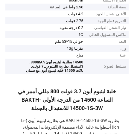
القدرة الاسمية
800mAh
سعة الطاقة
2.96 واط في الساعة
الأعلى. شحن الجهد
4.2 فولت
التفريغ قطع الجهد
2.75 فولت
تيار الشحن القياسي
0.2 درجة مئوية
ماكس المسؤول الحالي
1C
البعد
حوالي 15*53 ملم
وزن
تقريبا 13g
عينة
متاح
,
14500 بطارية ليثيوم أيون 800mAh
تسليط الضوء:
,
3استبدال بطارية الليثيوم بـ 7 فولت
باكث 14500 خلية ليتيوم أيون مع ضمان
خلية ليثيوم أيون 3.7 فولت 800 مللي أمبير في
الساعة 14500 من الدرجة الأولى BAKTH-
14500-1S-3W للاستبدال بالجملة
بطارية BAKTH-14500-1S-3W هي بطارية ليثيوم أيون (Li-
ion) أسطوانية عالية الأداء مصممة للإلكترونيات المحمولة، 
وتتميز بتصميم قياسي 14500 (قطر 14 مم × طول 50 مم)، 