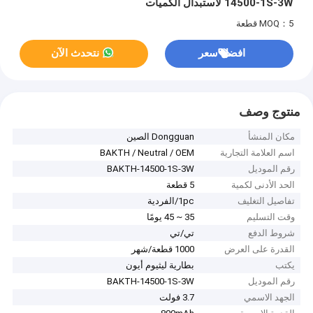
14500-1S-3W لاستبدال الكميات
MOQ：5 قطعة
افضل سعر
نتحدث الآن
منتوج وصف
مكان المنشأ
Dongguan الصين
اسم العلامة التجارية
BAKTH / Neutral / OEM
رقم الموديل
BAKTH-14500-1S-3W
الحد الأدنى لكمية
5 قطعة
تفاصيل التغليف
1pc/الفردية
وقت التسليم
35 ~ 45 يومًا
شروط الدفع
تي/تي
القدرة على العرض
1000 قطعة/شهر
يكتب
بطارية ليثيوم أيون
رقم الموديل
BAKTH-14500-1S-3W
الجهد الاسمي
3.7 فولت