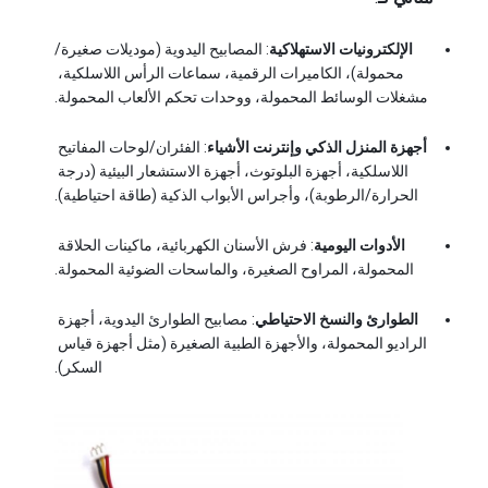
مجموعة بطاريات ليثيوم فيبو 4
الإلكترونيات الاستهلاكية
: المصابيح اليدوية (موديلات صغيرة/
بطارية دورة عميقة
محمولة)، الكاميرات الرقمية، سماعات الرأس اللاسلكية، 
مشغلات الوسائط المحمولة، ووحدات تحكم الألعاب المحمولة.
خدمات إدارة المباني ثنائي الفينيل متعدد الكلور بي سي إم
أجهزة المنزل الذكي وإنترنت الأشياء
: الفئران/لوحات المفاتيح 
حزمة بطارية مخصصة
اللاسلكية، أجهزة البلوتوث، أجهزة الاستشعار البيئية (درجة 
الحرارة/الرطوبة)، وأجراس الأبواب الذكية (طاقة احتياطية).
بطارية الدراجة
الأدوات اليومية
: فرش الأسنان الكهربائية، ماكينات الحلاقة 
بطاريات الليثيوم يو بي إس
المحمولة، المراوح الصغيرة، والماسحات الضوئية المحمولة.
بطارية هيدريد المعدن النيكل
الطوارئ والنسخ الاحتياطي
: مصابيح الطوارئ اليدوية، أجهزة 
الراديو المحمولة، والأجهزة الطبية الصغيرة (مثل أجهزة قياس 
بطارية ليتو إيون قابلة لإعادة الشحن
السكر).
شاحن بطارية ليثيوم أيون