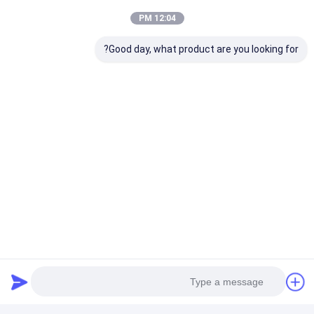
بطاقة:
12:04 PM
حزمة طاقة الليثيوم,باك بطارية ليتو إيون,بنك بطاريات ليثيوم أيون الشمسية
14500 بطارية ليثيوم أيون 800mAh
3استبدال بطارية الليثيوم بـ 7 فولت
Good day, what product are you looking for?
تفاصيل الاتصال
Ms. Dong
+86 13828713564
الغرفة 2201، مركز لونغشينغينغبو، تقاطع طريق جيانشي
الشرقي وطريق بولونغ، منطقة لونغهوا، شنتشن، قوانغدونغ،
الصين