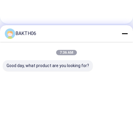
BAKTH06
연락처 세부 사항
Ms. Dong
7:36 AM
+86 13828713564
Good day, what product are you looking for?
중국 광둥성 선전시 룽화구 건설동로와 부롱로 교차로
롱성헝보 센터 2201호
지금 챗팅하세요
가장 저렴 한 가격 으로