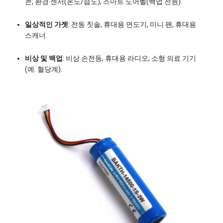
콘, 환경 센서(온도/습도), 스마트 도어벨(백업 전원).
라이프포4 배터리 팩
일상적인 가젯
: 전동 칫솔, 휴대용 면도기, 미니 팬, 휴대용 
딥 사이클 배터리
스캐너.
BMS PCB PCM
비상 및 백업
: 비상 손전등, 휴대용 라디오, 소형 의료 기기
(예: 혈당계).
맞춤형 배터리 팩
Ｅ 자전거 건전지 팩
UPS 리?? 배터리
니켈 금속 하이드 배터리 팩
충전식 리튬 이온 배터리
리튬 이온 배터리 충전기