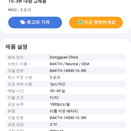
1S-3W 대량 교체용
MOQ：5 조각
최고의 가격
지금 챗팅하세요
제품 설명
원래 장소
Dongguan China
브랜드 이름
BAKTH / Neutral / OEM
모델 번호
BAKTH-14500-1S-3W
최소 주문 수량
5 조각
포장 세부 사항
1pc/개인
배달 시간
35~45 일
지불 조건
티/티
공급 능력
1000pcs/월
유형
리튬 이온 배터리
모델 번호.
BAKTH-14500-1S-3W
공칭 전압
3.7V