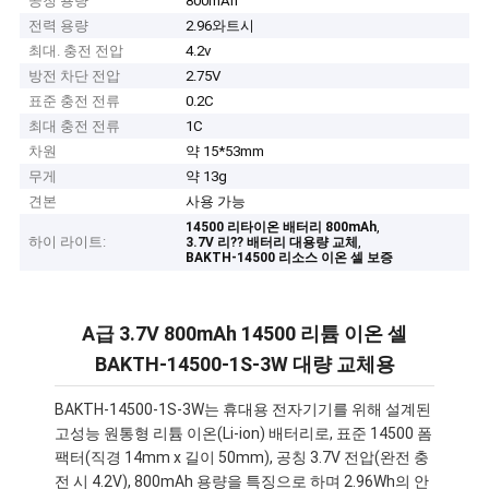
공칭 용량
800mAh
전력 용량
2.96와트시
최대. 충전 전압
4.2v
방전 차단 전압
2.75V
표준 충전 전류
0.2C
최대 충전 전류
1C
차원
약 15*53mm
무게
약 13g
견본
사용 가능
,
14500 리타이온 배터리 800mAh
하이 라이트:
,
3.7V 리?? 배터리 대용량 교체
BAKTH-14500 리소스 이온 셀 보증
A급 3.7V 800mAh 14500 리튬 이온 셀
BAKTH-14500-1S-3W 대량 교체용
BAKTH-14500-1S-3W는 휴대용 전자기기를 위해 설계된 
고성능 원통형 리튬 이온(Li-ion) 배터리로, 표준 14500 폼
팩터(직경 14mm x 길이 50mm), 공칭 3.7V 전압(완전 충
전 시 4.2V), 800mAh 용량을 특징으로 하며 2.96Wh의 안