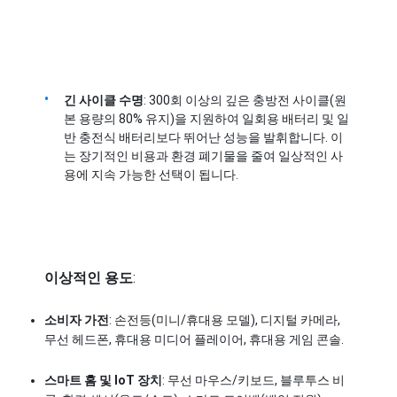
우리 에 관한 것
공장 투어
품질 관리
긴 사이클 수명
: 300회 이상의 깊은 충방전 사이클(원
본 용량의 80% 유지)을 지원하여 일회용 배터리 및 일
문의하기
반 충전식 배터리보다 뛰어난 성능을 발휘합니다. 이
는 장기적인 비용과 환경 폐기물을 줄여 일상적인 사
소식
용에 지속 가능한 선택이 됩니다.
사건
지금 챗팅하세요
이상적인 용도
:
소비자 가전
: 손전등(미니/휴대용 모델), 디지털 카메라, 
리튬 이온 배터리 팩
무선 헤드폰, 휴대용 미디어 플레이어, 휴대용 게임 콘솔.
리튬 폴리머 배터리 팩
스마트 홈 및 IoT 장치
: 무선 마우스/키보드, 블루투스 비