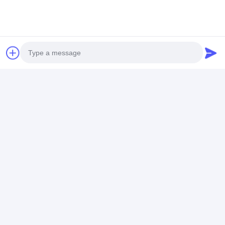
A급 3.7V 800mAh 14500 리??
이온 셀 BAKTH-14500-1S-3W
대량 교체용
채팅
Photo
추천된 제품
Video Call
Audio Call