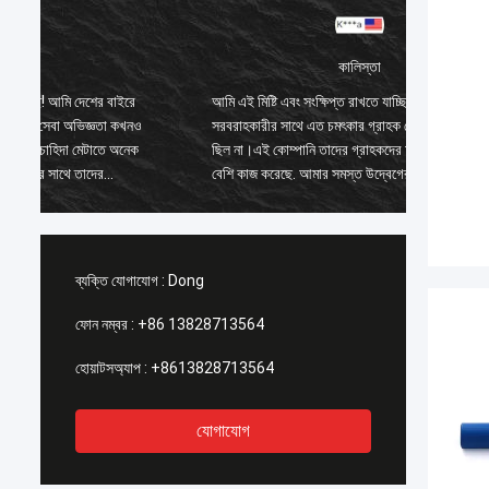
কালিস্তা
আমি এই মিষ্টি এবং সংক্ষিপ্ত রাখতে যাচ্ছি! আমি দেশের বাইরে
আমি এই মি
ও
সরবরাহকারীর সাথে এত চমৎকার গ্রাহক সেবা অভিজ্ঞতা কখনও
সরবরাহকা
ক
ছিল না।এই কোম্পানি তাদের গ্রাহকদের চাহিদা মেটাতে অনেক
ছিল না।এ
বেশি কাজ করেছে. আমার সমস্ত উদ্বেগের সাথে তাদের
বেশি কাজ
৪
প্রতিক্রিয়া সময় অবিলম্বে সমাধান করা হয়েছিল 100%১-২৪
প্রতিক্র
ঘন্টার মধ্যে এবং শিপিং সময় ছিল চমৎকার!
ঘন্টার মধ
ব্যক্তি যোগাযোগ :
Dong
ফোন নম্বর :
+86 13828713564
হোয়াটসঅ্যাপ :
+8613828713564
যোগাযোগ