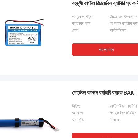
বহুমুখী কাস্টম রিচার্জেবল ব্যাটারি প্যাক দ
পণ্যের বৈশিষ্ট্য:
উচ্চমানের উপকরণ সহ স
কালিস্তা
ব্যাটারির ধরন:
লি আয়ন ব্যাটারি প্য
ষ্টি এবং সংক্ষিপ্ত রাখতে যাচ্ছি! আমি দেশের বাইরে
সেবা:
কাস্টমাইজড
রীর সাথে এত চমৎকার গ্রাহক সেবা অভিজ্ঞতা কখনও
ই কোম্পানি তাদের গ্রাহকদের চাহিদা মেটাতে অনেক
 করেছে. আমার সমস্ত উদ্বেগের সাথে তাদের
ভালো দাম
িয়া সময় অবিলম্বে সমাধান করা হয়েছিল 100%১-২৪
্যে এবং শিপিং সময় ছিল চমৎকার!
পোর্টেবল কাস্টম ব্যাটারি ব্যাংক B
টাইপ:
কাস্টমাইজড ব্যাটারি
আবেদন:
গ্রাহক ইলেকট্রনিক্স
ওয়ারেন্টি:
1 বছর