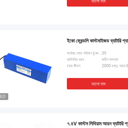
ভালো দাম
ইকো ফ্রেন্ডলি কাস্টমাইজড ব্যা
সর্বোচ্চ লোড পরিমাণ (কোষ):
39
ব্যাটারির ধরন:
কঠিন অবস্থা
চক্র জীবন:
2000 চক্র, প্রায়
ভালো দাম
DEO
৭.৪V কাস্টম লিথিয়াম আয়ন ব