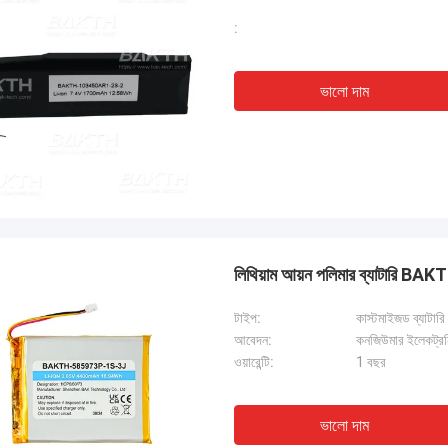
:
ভালো দাম
লিথিয়াম আয়ন পলিমার ব্যাটারি B
টাইপ:
কাস্টমাইজড ব্যাটারি
আবেদন:
কনজিউমার ইলেকট্রনি
ওয়ারেন্টি:
1 বছর
ভালো দাম