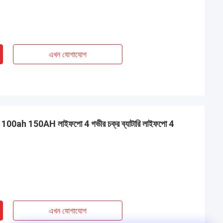
এখন যোগাযোগ
0ah 150AH লাইফপো 4 গভীর চক্র ব্যাটারি লাইফপো 4
এখন যোগাযোগ