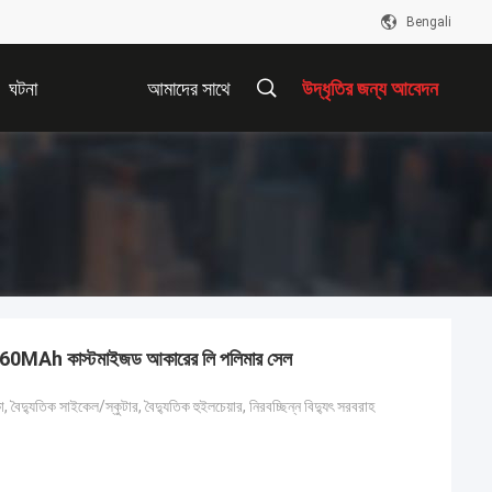
Bengali
ঘটনা
আমাদের সাথে
উদ্ধৃতির জন্য আবেদন
যোগাযোগ করুন
 3060MAh কাস্টমাইজড আকারের লি পলিমার সেল
া, বৈদ্যুতিক সাইকেল/স্কুটার, বৈদ্যুতিক হুইলচেয়ার, নিরবচ্ছিন্ন বিদ্যুৎ সরবরাহ