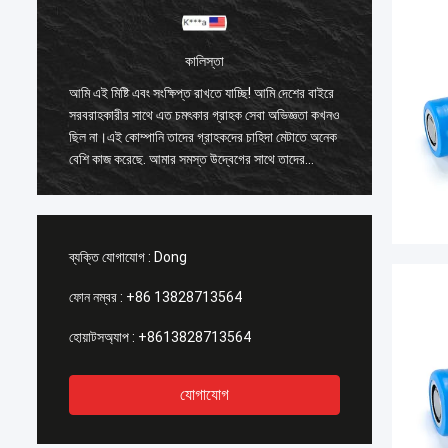
কালিস্তা
আমি এই মিষ্টি এবং সংক্ষিপ্ত রাখতে যাচ্ছি! আমি দেশের বাইরে
আমি এই মি
ও
সরবরাহকারীর সাথে এত চমৎকার গ্রাহক সেবা অভিজ্ঞতা কখনও
সরবরাহকা
ক
ছিল না।এই কোম্পানি তাদের গ্রাহকদের চাহিদা মেটাতে অনেক
ছিল না।এ
বেশি কাজ করেছে. আমার সমস্ত উদ্বেগের সাথে তাদের
বেশি কাজ
৪
প্রতিক্রিয়া সময় অবিলম্বে সমাধান করা হয়েছিল 100%১-২৪
প্রতিক্র
ঘন্টার মধ্যে এবং শিপিং সময় ছিল চমৎকার!
ঘন্টার মধ
ব্যক্তি যোগাযোগ :
Dong
ফোন নম্বর :
+86 13828713564
হোয়াটসঅ্যাপ :
+8613828713564
যোগাযোগ