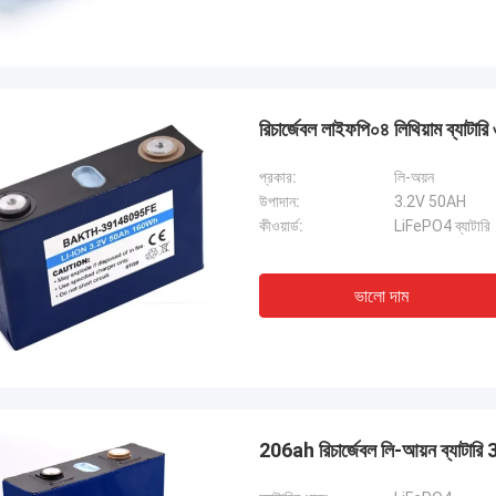
রিচার্জেবল লাইফপি০৪ লিথিয়াম ব্যা
প্রকার:
লি-অয়ন
উপাদান:
3.2V 50AH
কীওয়ার্ড:
LiFePO4 ব্যাটারি
ভালো দাম
206ah রিচার্জেবল লি-আয়ন ব্যাটারি