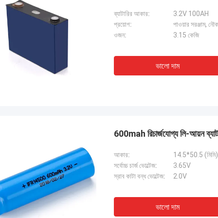
ব্যাটারির আকার:
3.2V 100AH
প্রয়োগ:
পাওয়ার সরঞ্জাম, নৌক
ওজন:
3.15 কেজি
ভালো দাম
600mah রিচার্জযোগ্য লি-আয়ন ব্যা
আকার:
14.5*50.5 (মিমি) স
সর্বোচ্চ চার্জ ভোল্টেজ:
3.65V
স্রাব কাটা বন্ধ ভোল্টেজ:
2.0V
ভালো দাম