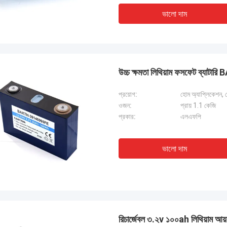
ভালো দাম
উচ্চ ক্ষমতা লিথিয়াম ফসফেট ব্য
প্রয়োগ:
হোম অ্যাপ্লিকেশন, নৌ
ওজন:
প্রায় 1.1 কেজি
প্রকার:
এলএফপি
ভালো দাম
রিচার্জেবল ৩.২v ১০০ah লিথিয়াম আয়ন 