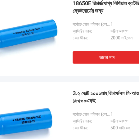
18650E রিচার্জযোগ্য লিথিয়াম ব্য
স্কেটবোর্ডের জন্য
কালিস্তা
সর্বোচ্চ লোড পরিমাণ (কোষ):
1
ষ্টি এবং সংক্ষিপ্ত রাখতে যাচ্ছি! আমি দেশের বাইরে
ব্যাটারির ধরন:
কঠিন অবস্থা
রীর সাথে এত চমৎকার গ্রাহক সেবা অভিজ্ঞতা কখনও
চক্র জীবন:
2000 সাইকেল
ই কোম্পানি তাদের গ্রাহকদের চাহিদা মেটাতে অনেক
 করেছে. আমার সমস্ত উদ্বেগের সাথে তাদের
িয়া সময় অবিলম্বে সমাধান করা হয়েছিল 100%১-২৪
ভালো দাম
্যে এবং শিপিং সময় ছিল চমৎকার!
3.২ ভোল্ট ১০০০মাহ রিচার্জেবল লি-আয
১৮৫০০এফই
সর্বোচ্চ লোড পরিমাণ (কোষ):
1
ব্যাটারির ধরন:
কঠিন অবস্থা
চক্র জীবন:
500 সাইকেল