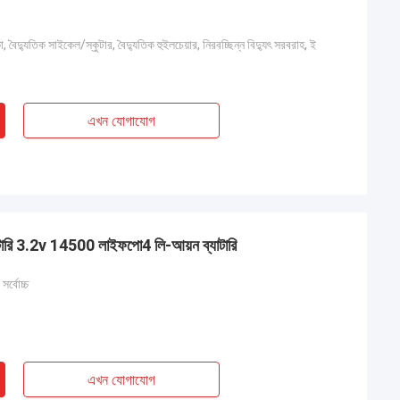
া, বৈদ্যুতিক সাইকেল/স্কুটার, বৈদ্যুতিক হুইলচেয়ার, নিরবচ্ছিন্ন বিদ্যুৎ সরবরাহ, ই
এখন যোগাযোগ
টারি 3.2v 14500 লাইফপো4 লি-আয়ন ব্যাটারি
র্বোচ্চ
এখন যোগাযোগ