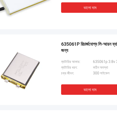
ভালো দাম
635061P রিচার্জযোগ্য লি-আয়ন ব্
জন্য
ব্যাটারির আকার:
635061p 3.8v
ব্যাটারির ধরন:
কঠিন অবস্থা
চক্র জীবন:
300 সাইকেল
ভালো দাম