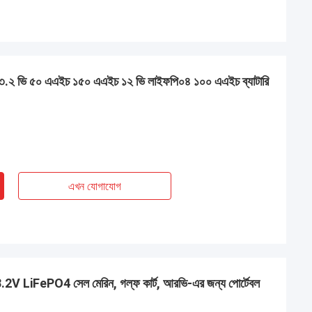
টারি ৩.২ ভি ৫০ এএইচ ১৫০ এএইচ ১২ ভি লাইফপি০৪ ১০০ এএইচ ব্যাটারি
এখন যোগাযোগ
 3.2V LiFePO4 সেল মেরিন, গল্ফ কার্ট, আরভি-এর জন্য পোর্টেবল