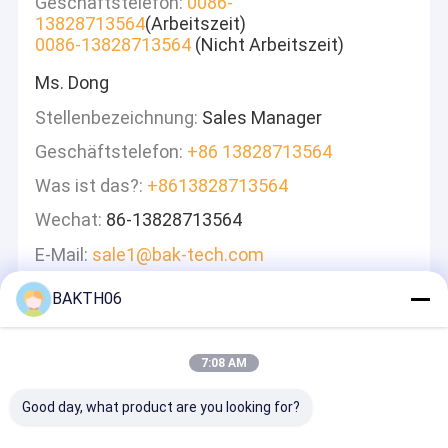
Geschäftstelefon:
0086-
13828713564
(Arbeitszeit)
0086-13828713564
(Nicht Arbeitszeit)
Ms. Dong
Stellenbezeichnung:
Sales Manager
Geschäftstelefon:
+86 13828713564
Was ist das?:
+8613828713564
Wechat:
86-13828713564
E-Mail:
sale1@bak-tech.com
BAKTH06
Hinterlass Eine Nachricht
Wir Werden Schnell Antworten
7:08 AM
Good day, what product are you looking for?