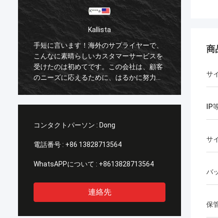
Kallista
手短に言います！海外のサプライヤーで、
手短に
商
こんなに素晴らしいカスタマーサービスを
こんな
受けたのは初めてです。この会社は、顧客
受けた
サ
のニーズに応えるために、はるかに努力し
のニー
ています。私のすべての懸念に対する対応
ていま
は、100% 1～24時間以内に即座に行わ
は、1
IP
れ、発送時間も素晴らしかったです！
れ、発
コンタクトパーソン :
Dong
サ
電話番号 :
+86 13828713564
WhatsAPPについて :
+8613828713564
バ
連絡先
保