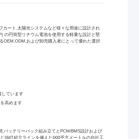
,電気ゴルフカート,太陽光システムなど様々な用途に設計され
LFP) の円筒型リチウム電池を使用する軽量な設計と堅
OEM,ODM,および卸売購入者にとって優れた選択
適しています
を高めます.
た. 21年間,バッテリーパック組み立てとPCM/BMS設計および
ンとSMT組立ラインを備えた000平方メートルの自社工