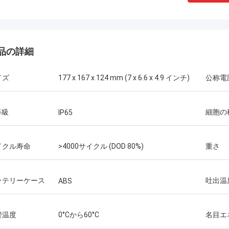
Kallista
言います！海外のサプライヤーで、
品の詳細
に素晴らしいカスタマーサービスを
のは初めてです。この会社は、顧客
イズ
177 x 167 x 124 mm (7 x 6.6 x 4.9 インチ)
公称電
ズに応えるために、はるかに努力し
す。私のすべての懸念に対する対応
00% 1～24時間以内に即座に行わ
等級
細胞の
IP65
送時間も素晴らしかったです！
イクル寿命
>4000サイクル (DOD 80%)
重さ
ッテリーケース
吐出温
ABS
管温度
0°Cから60°C
名目エ