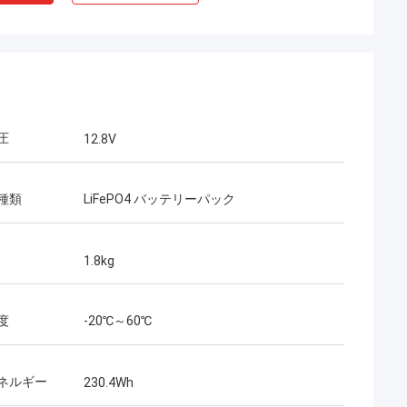
圧
12.8V
種類
LiFePO4 バッテリーパック
1.8kg
度
-20℃～60℃
ネルギー
230.4Wh