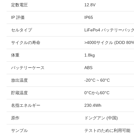
定数電圧
12.8V
IP 評価
IP65
セルタイプ
LiFePo4 バッテリーパッ
サイクルの寿命
>4000サイクル (DOD 80%
体重
1.8kg
バッテリーケース
ABS
放出温度
-20°C ~ 60°C
貯蔵温度
0°Cから60°C
名指エネルギー
230.4Wh
原作
ドングアン (中国)
サンプル
テストのために利用可能