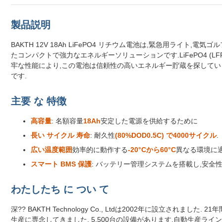
製品説明
BAKTH 12V 18Ah LiFePO4 リチウム電池は,緊急用ライト
たコンパクトで強力なエネルギーソリューションです.LiFePO4 (
牢な性能により,この電池は信頼性の高いエネルギー貯蔵を探している
です.
主要 な 特徴
高容量
: 名額容量
18Ah
安定した電源を供給するために
長い サイクル 寿命
: 耐久性
(80%DOD0.5C) で4000サイクル
.
広い温度範囲
効率的に動作する
-20°Cから60°C
異なる環境に
スマート BMS 保護
: バッテリー管理システムを搭載し,安全性
わたしたち に つい て
深?? BAKTH Technology Co., Ltdは2002年に設立されまし
生産に専念してきました. 5,500台の設備があります.自動生産ライ