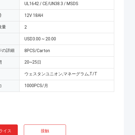
UL1642 / CE/UN38.3 / MSDS
号
12V 18AH
数量
2
USD3.00 ~ 20.00
ジの詳細
8PCS/Carton
間
20~25日
ウェスタンユニオン,マネーグラム,T/T
力
1000PCS/月
ライス
接触