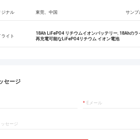
リジナル
東莞、中国
サンプ
18Ah LiFePO4 リチウムイオンバッテリー
,
18Ahの
イライト
再充電可能なLiFePO4リチウム イオン電池
ッセージ