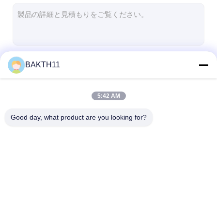
LiFePO4 バッテリーパック
ディープサイクルバッテリー
BMS PCB PCM
続行
BAKTH11
カスタマイズされたバッテリーパック
eのバイク電池のパック
5:42 AM
私たちのカテゴリー
UPSリチウム電池
Good day, what product are you looking for?
ニッケル金属ヒドリド電池パック
充電式リチウムイオンバッテリー
リチウム イオン電池の充電器
リチウム イオン電池の
リチウムポリマー電池
LiFePO4 バ
パック
パック
ック