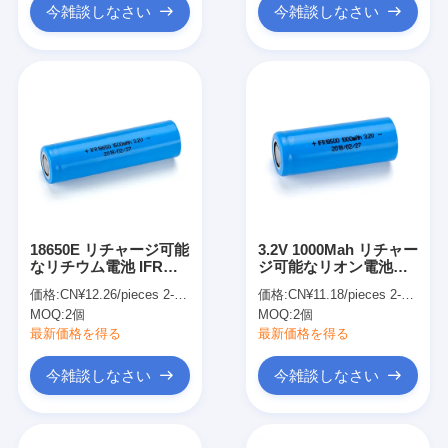
今雑談しなさい
今雑談しなさい
18650E リチャージ可能
3.2V 1000Mah リチャー
なリチウム電池 IFR
ジ可能なリオン電池
Lifepo4 電池 3.2 V
1500mAh 円筒型ライフ
価格:
CN¥12.26/pieces 2-99 pieces
価格:
CN¥11.18/pieces 2-499 pieces
1500mah 電動スケート
ポ4電池セル IFR
MOQ:
2個
MOQ:
2個
ボード用
18500FE
最新価格を得る
最新価格を得る
今雑談しなさい
今雑談しなさい