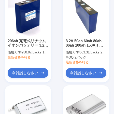
206ah 充電式リチウム
3.2V 50ah 60ah 80ah
イオンバッテリー 3.2V
86ah 100ah 150AH ラ
LiFePO4 セル ポータブ
イフポ4 ディープサイ
価格:
CN¥930.07/packs 1-49 packs
価格:
CN¥663.31/packs 2-49 packs
ル マリン ゴルフカート
クル バッテリー ライフ
最新価格を得る
MOQ:
2パック
RV用
ポ4 リチウム バッテリ
ー 200ah
最新価格を得る
今雑談しなさい
今雑談しなさい
家へ
製品
ビデオ