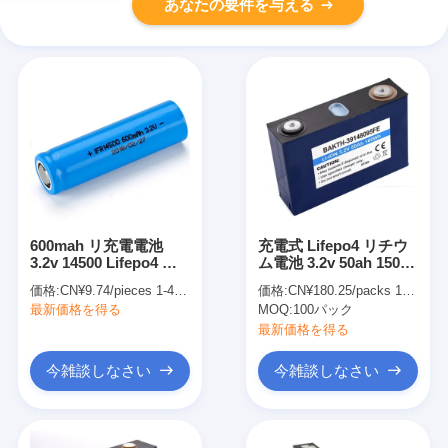
あなたの要件を与える
600mah リ充電電池
充電式 Lifepo4 リチウ
3.2v 14500 Lifepo4 リ
ム電池 3.2v 50ah 150ah
充電電池
12V Lifepo4 100ah バ
価格:
CN¥9.74/pieces 1-499 pieces
価格:
CN¥180.25/packs 100-999 packs
ッテリー
最新価格を得る
MOQ:
100パック
最新価格を得る
今雑談しなさい
今雑談しなさい