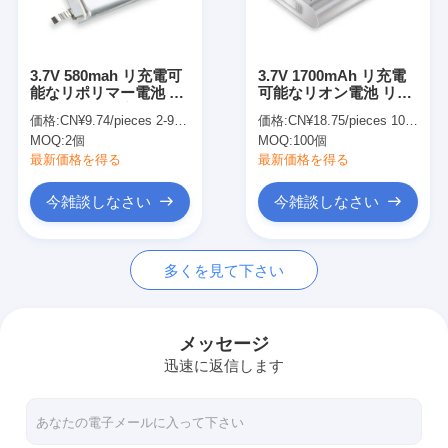
わたしたち に つい て
工場見学
3.7V 580mah リ充電可
3.7V 1700mAh リ充電
能なリポリマー電池 高
可能なリオン電池 リチ
品質管理
容量柔軟なリ充電可能
ウムポリマーセル
価格:
CN¥9.74/pieces 2-99 pieces
価格:
CN¥18.75/pieces 100-999 pieces
なリポ電池
103450AR2 ノートパソ
MOQ:
2個
MOQ:
100個
コン用
連絡 ください
最新価格を得る
最新価格を得る
ニュース
今雑談しなさい
今雑談しなさい
事件
多くを見て下さい
今雑談しなさい
メッセージ
迅速に返信します
リチウム イオン電池のパック
リチウムポリマー電池パック