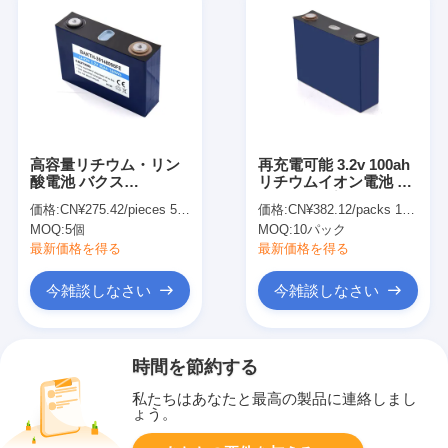
高容量リチウム・リン
再充電可能 3.2v 100ah
酸電池 バクス
リチウムイオン電池 細
39148095FE 35ah 電動
胞 ディープサイクル リ
価格:
CN¥275.42/pieces 5-499 pieces
価格:
CN¥382.12/packs 10-99 packs
自転車用
チウム電池 太陽系用
MOQ:
5個
MOQ:
10パック
最新価格を得る
最新価格を得る
今雑談しなさい
今雑談しなさい
時間を節約する
私たちはあなたと最高の製品に連絡しまし
ょう。