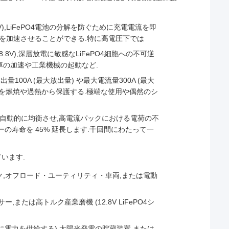
5V),LiFePO4電池の分解を防ぐために充電電流を即
失を加速させることができる.特に高電圧下では
8.8V),深層放電に敏感なLiFePO4細胞への不可逆
動車の加速や工業機械の起動など.
出量100A (最大放出量) や最大電流量300A (最大
続装置を燃焼や過熱から保護する.極端な使用や偶然のシ
の電圧を自動的に均衡させ,高電流パックにおける電荷の不
の寿命を 45% 延長します.千回間にわたって一
ています.
ラック,オフロード・ユーティリティ・車両,または電動
,または高トルク産業磨機 (12.8V LiFePO4シ
ツールに電力を供給する),太陽光発電の貯蔵装置,または