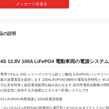
メッセージを送る
品の説明
4S 12.8V 100A LiFePO4 電動車両の電源
専用で4セル (4S) シリーズリチウム鉄リン酸塩 (LiFePO4) バ
最大放電電流を提供します 100ALiFePO4の独特の電気化学特性と 4S 高電
力な安全対策と超高電流処理を組み合わせます.高功率電気自動車の理想的
の安定性に依存する大規模なエネルギー貯蔵システムです
4S LiFePO4-特異保護と100A高電流保護
このパネルは,LIFEPO4の特異的な電圧窓と4つのセルダイナミクスに