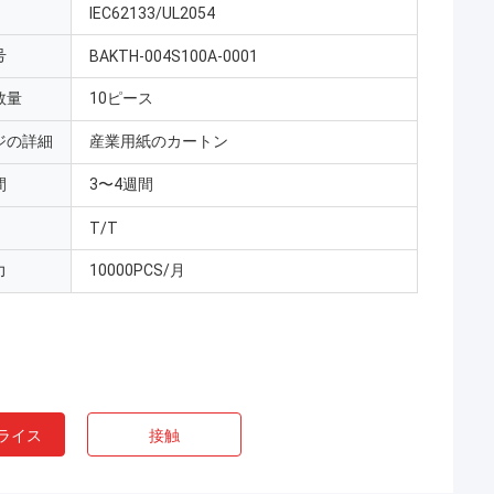
IEC62133/UL2054
号
BAKTH-004S100A-0001
数量
10ピース
ジの詳細
産業用紙のカートン
間
3〜4週間
T/T
力
10000PCS/月
ライス
接触