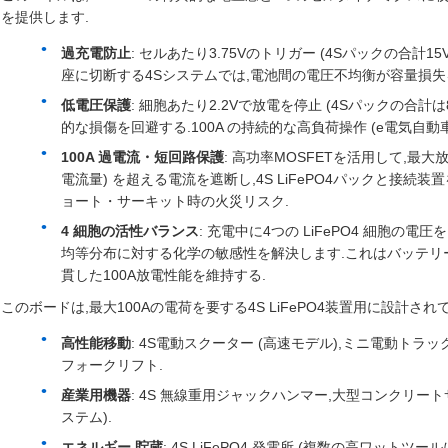
を提供します.
過充電防止
: セルあたり3.75Vのトリガー (4Sパックの合計1
座に切断する4Sシステムでは,電池間の電圧不均衡が容量損
低電圧保護
: 細胞あたり2.2Vで放電を停止 (4Sパックの合計は
的な損傷を回避する.100A の持続的な高負荷操作 (e電気自
100A 過電流・短回路保護
: 高功率MOSFETを活用して,最大放
電流量) を超える電流を遮断し,4S LiFePO4パックと接
ョート・サーキット時の火災リスク.
4 細胞の活性バランス
: 充電中に4つの LiFePO4 細胞
均等分布に対する化学の敏感性を解決します.これはバッテリー
貫した100A放電性能を維持する.
このボードは,最大100Aの電荷を要する4S LiFePO4装置用に設計され
高性能移動
: 4S電動スクーター (高速モデル),ミニ電動ト
フォークリフト.
産業用機器
: 4S 無線重用ジャックハンマー,大型コンクリートサー
ステム).
エネルギー 貯蔵
: 4S LiFePO4 発電所 (複数の高ワット