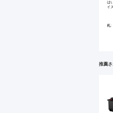
は
イ
札:
推薦さ