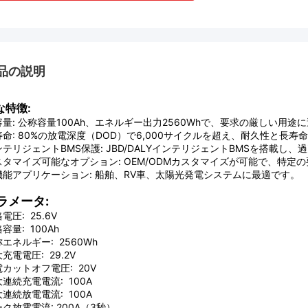
品の説明
な特徴:
容量: 公称容量100Ah、エネルギー出力2560Whで、要求の厳しい用途
寿命: 80%の放電深度（DOD）で6,000サイクルを超え、耐久性と長寿
ンテリジェントBMS保護: JBD/DALYインテリジェントBMSを搭載し
スタマイズ可能なオプション: OEM/ODMカスタマイズが可能で、特定
機能アプリケーション: 船舶、RV車、太陽光発電システムに最適です。
ラメータ:
電圧: 25.6V
容量: 100Ah
エネルギー: 2560Wh
充電電圧: 29.2V
カットオフ電圧: 20V
連続充電電流: 100A
連続放電電流: 100A
ク放電電流: 200A（3秒）