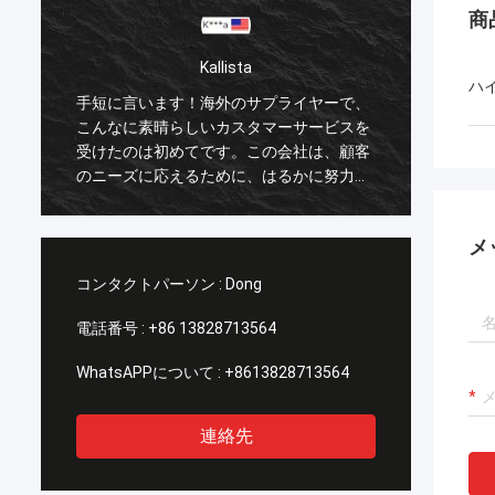
商
sta
Kallista
ハ
のサプライヤーで、
手短に言います！海外のサプライヤーで
スタマーサービスを
こんなに素晴らしいカスタマーサービス
。この会社は、顧客
受けたのは初めてです。この会社は、顧
に、はるかに努力し
のニーズに応えるために、はるかに努力
の懸念に対する対応
ています。私のすべての懸念に対する対
間以内に即座に行わ
は、100% 1～24時間以内に即座に行わ
メ
しかったです！
れ、発送時間も素晴らしかったです！
コンタクトパーソン :
Dong
電話番号 :
+86 13828713564
WhatsAPPについて :
+8613828713564
連絡先