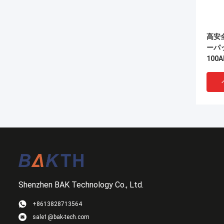
高安
ーパッ
100
用 
Shenzhen BAK Technology Co., Ltd.
+8613828713564
sale1@bak-tech.com
ポー