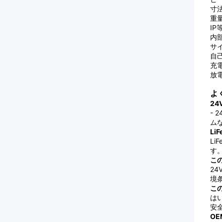
寸法
重量
IP等
内部
サイ
自己
充電
放電
よ
2
-
ム
L
L
す
こ
2
境
こ
は
安
O