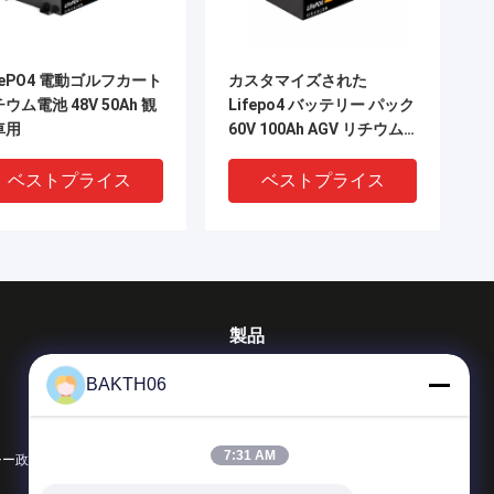
FePO4 電動ゴルフカート
カスタマイズされた
ウム電池 48V 50Ah 観
Lifepo4 バッテリー パック
車用
60V 100Ah AGV リチウム
バッテリー OEM ODM BMS
ベストプライス
ベストプライス
製品
リチウム イオン電池のパック
BAKTH06
リチウムポリマー電池パック
LiFePO4 バッテリーパック
7:31 AM
シー政策
すべてのカテゴリー
V 75Ah Lifepo4 パワー
60V 30Ah LiFePO4 リチウ