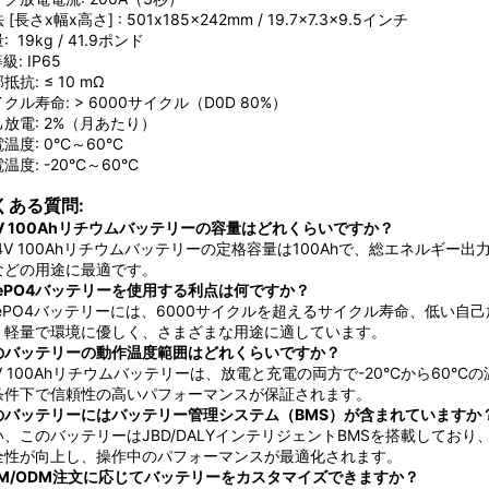
 [長さx幅x高さ] : 501x185×242mm / 19.7×7.3x9.5インチ
: 19kg / 41.9ポンド
級: IP65
抵抗: ≤ 10 mΩ
クル寿命: > 6000サイクル（D0D 80%）
放電: 2%（月あたり）
温度: 0°C～60°C
温度: -20°C～60°C
くある質問:
4V 100Ahリチウムバッテリーの容量はどれくらいですか？
 24V 100Ahリチウムバッテリーの定格容量は100Ahで、総エネルギー
などの用途に最適です。
iFePO4バッテリーを使用する利点は何ですか？
iFePO4バッテリーには、6000サイクルを超えるサイクル寿命、低い
。軽量で環境に優しく、さまざまな用途に適しています。
のバッテリーの動作温度範囲はどれくらいですか？
4V 100Ahリチウムバッテリーは、放電と充電の両方で-20°Cから6
条件下で信頼性の高いパフォーマンスが保証されます。
のバッテリーにはバッテリー管理システム（BMS）が含まれていますか
い、このバッテリーはJBD/DALYインテリジェントBMSを搭載してお
全性が向上し、操作中のパフォーマンスが最適化されます。
EM/ODM注文に応じてバッテリーをカスタマイズできますか？