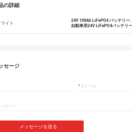
品の詳細
24V 100Ah LiFePO4 バッテリー
,
イライト
自動車用24V LiFePO4バッテリ
、
を
客
し
応
ッセージ
メッセージを送る