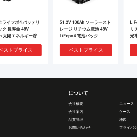
全ライフポ4 バッテリ
51.2V 100Ah ソーラースト
Li
ク 長寿命 48V
レージ リチウム電池 48V
リチ
Ah 太陽エネルギー貯蔵
LiFepo4 電池パック
光
RVアプリケーション
ベストプライス
ベストプライス
について
会社概要
ニュース
会社案内
ケース
品質管理
地図
お問い合わせ
プライバ
タブル バッテリー パ
12V 24Ah LiFePO4 バッテ
12