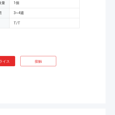
数量
1個
間
3~4週
T/T
ライス
接触