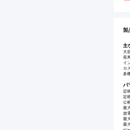
製
主
大
長
イ
カ
多
パ
定格
定格
公称
最大
放電
最大
最大
ピー