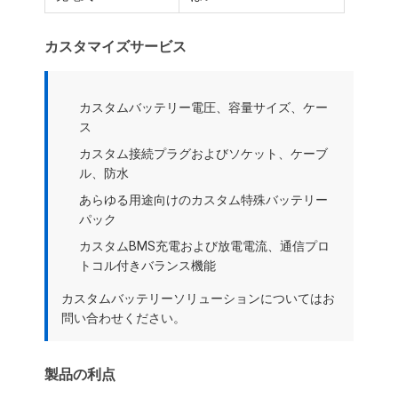
わたしたち に つい て
カスタマイズサービス
工場見学
品質管理
カスタムバッテリー電圧、容量サイズ、ケー
ス
連絡 ください
カスタム接続プラグおよびソケット、ケーブ
ニュース
ル、防水
あらゆる用途向けのカスタム特殊バッテリー
事件
パック
カスタムBMS充電および放電電流、通信プロ
今雑談しなさい
トコル付きバランス機能
カスタムバッテリーソリューションについてはお
問い合わせください。
リチウム イオン電池のパック
リチウムポリマー電池パック
製品の利点