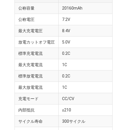
公称容量
20160mAh
公称電圧
7.2V
最大充電電圧
8.4V
放電カットオフ電圧
5.0V
標準充電電流
0.2C
最大充電電流
1C
標準放電電流
0.2C
最大放電電流
1C
充電モード
CC/CV
内部抵抗
≤210
サイクル寿命
300サイクル