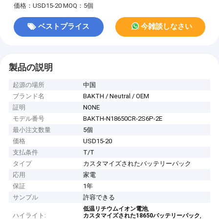
価格：USD15-20
MOQ：5個
ベストプライス
今雑談しなさい
製品の説明
起源の場所
中国
ブランド名
BAKTH / Neutral / OEM
証明
NONE
モデル番号
BAKTH-N18650CR-2S6P-2E
最小注文数量
5個
価格
USD15-20
支払条件
T/T
タイプ
カスタマイズされたバッテリーパック
応用
家電
保証
1年
サンプル
許容できる
,
低温リチウムイオン電池
ハイライト:
,
カスタマイズされた18650バッテリーパック