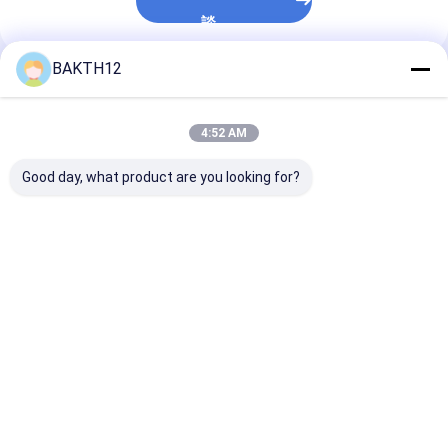
談
BAKTH12
推薦されたプロダクト
4:52 AM
Good day, what product are you looking for?
電動工具用のリチウム
リチウムイオンポリマ
リチウムイオン
イオンポリマー電池
ー バッテリーパック
ーバッテリーパ
BAKTH-585973P-
BAKTH-835867-1S-3
BAKTH-2P505
1S-3J
消費者電子機器用
14 工業用
ベストプライス
ベストプライス
ベストプラ
Desktop Site
ホーム
企業情報
お問い合わせ