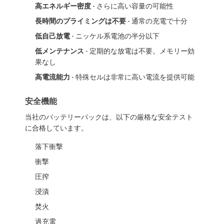
LiFePO4 バッテリーパック
高エネルギー密度
- さらに高い容量の可能性
長時間のプライミングは不要
- 通常の充電で十分
ディープサイクルバッテリー
低自己放電
- ニッケル系電池の半分以下
BMS PCB PCM
低メンテナンス
- 定期的な放電は不要。メモリー効
果なし
カスタマイズされたバッテリーパック
高電流能力
- 特殊セルは非常に高い電流を提供可能
eのバイク電池のパック
安全機能
UPSリチウム電池
当社のバッテリーパックは、以下の厳格な安全テスト
に合格しています。
ニッケル金属ヒドリド電池パック
落下衝撃
充電式リチウムイオンバッテリー
衝撃
圧搾
リチウム イオン電池の充電器
浸漬
焚火
過充電