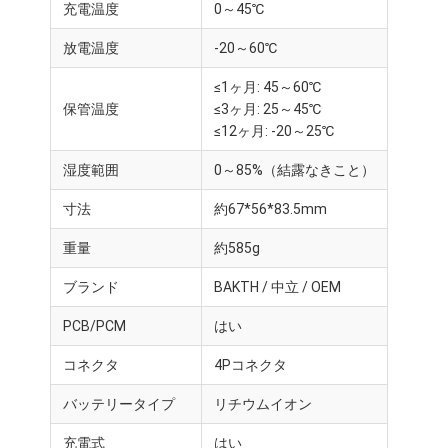
充電温度
0～45℃
放電温度
-20～60℃
≤1ヶ月: 45～60℃
保管温度
≤3ヶ月: 25～45℃
≤12ヶ月: -20～25℃
湿度範囲
0～85%（結露なきこと）
寸法
約67*56*83.5mm
重量
約585g
ブランド
BAKTH / 中立 / OEM
PCB/PCM
はい
家へ
コネクタ
4Pコネクタ
製品
バッテリータイプ
リチウムイオン
ビデオ
充電式
はい