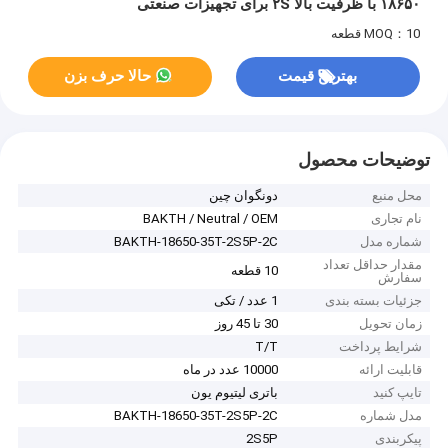
۱۸۶۵۰ با ظرفیت بالا ۲S برای تجهیزات صنعتی
MOQ：10 قطعه
بهترین قیمت
حالا حرف بزن
توضیحات محصول
محل منبع
دونگوان چین
نام تجاری
BAKTH / Neutral / OEM
شماره مدل
BAKTH-18650-35T-2S5P-2C
مقدار حداقل تعداد
10 قطعه
سفارش
جزئیات بسته بندی
1 عدد / تکی
زمان تحویل
30 تا 45 روز
شرایط پرداخت
T/T
قابلیت ارائه
10000 عدد در ماه
تایپ کنید
باتری لیتیوم یون
مدل شماره
BAKTH-18650-35T-2S5P-2C
پیکربندی
2S5P