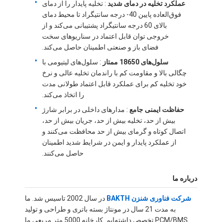
عملکرد تخلیه در دمای شدید
: تخلیه پایدار را از دمای
فوق‌العاده پایین 40- درجه سانتیگراد تا محیط دمای
بالای 60 درجه سانتیگراد پشتیبانی می‌کند و از
خروجی توان قابل اعتماد در سناریوهای سخت
فضای باز و صنعتی اطمینان حاصل می‌کند.
سلول‌های 18650 ممتاز
: سلول‌های لیتیومی با
چگالی بالا و مقاومت کم با راندمان تخلیه عالی و نرخ
خود تخلیه کم برای عملکرد قابل اعتماد طولانی مدت
را اتخاذ می‌کند.
حفاظت ایمنی جامع
: مدارهای داخلی در برابر شارژ
بیش از حد، تخلیه بیش از حد، جریان بیش از حد،
اتصال کوتاه و گرمای بیش از حد محافظت می‌کنند و
از عملکرد پایدار و ایمن در شرایط شدید اطمینان
حاصل می‌کنند.
خانه
درباره ما
محصولات
شرکت فناوری شنزن BAKTH
در سال 2002 تاسیس شد. ما
به مدت 21 سال در مونتاژ بسته باتری و طراحی و تولید
ویدیو
PCM/BMS تخصص داشته‌ایم. کارخانه 5000 متر مربعی ما