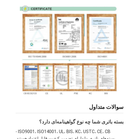
بسته باتری LiFePO4
باتری چرخه عمیق
BMS PCB PCM
بسته باتری سفارشی
پک باتری دوچرخه E
باتری های لیتیوم یو پی اس
بسته باتری هیدرید فلزی نیکل
باتری لیتیوم یون قابل شارژ
سوالات متداول
شارژر باتری لیتیوم یون
بسته باتری شما چه نوع گواهینامه‌ای دارد؟
ISO9001، ISO14001، UL، BIS، KC، USTC، CE، CB -
بسته‌های باتری ما دارای تضمین کیفیت قابل اعتماد هستند.