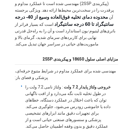
(پیکربندی 2S5P) مهندسی شده است تا عملکرد مداوم و
پرقدرت را در سخت‌ترین محیط‌ها ارائه دهد. ویژگی برجسته
محدوده دمای تخلیه فوق‌العاده وسیع از 40- درجه
آن
سانتیگراد تا 60 درجه سانتیگراد
است که بسیار فراتر از
باتری‌های لیتیوم-یون استاندارد است و آن را به راه‌حل قدرتی
نهایی برای کاربردهای سرمای شدید، گرمای بالا و
ماموریت‌های حیاتی در سراسر جهان تبدیل می‌کند.
مزایای اصلی سلول 18650 و پیکربندی 2S5P
مهندسی شده برای عملکرد مداوم در شرایط متنوع حرفه‌ای،
پزشکی و فضای باز:
خروجی ولتاژ پایدار 7.2 ولت
: ولتاژ نامی 7.2 ولت را
در طول تخلیه ثابت نگه می‌دارد و از افت ناگهانی
توان که باعث اختلال در عملکرد دستگاه، خطاهای
داده یا خاموشی زودرس می‌شود، جلوگیری می‌کند.
برای تجهیزات دقیق مانند ابزارهای تشخیصی
پزشکی و سنسورهای صنعتی حیاتی است و از
عملکرد دقیق و بدون وقفه اطمینان حاصل می‌کند.