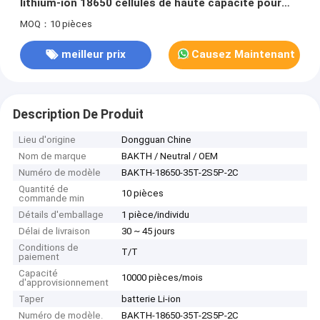
lithium-ion 18650 cellules de haute capacité pour
équipement industriel
MOQ：10 pièces
meilleur prix
Causez Maintenant
Description De Produit
Lieu d'origine
Dongguan Chine
Nom de marque
BAKTH / Neutral / OEM
Numéro de modèle
BAKTH-18650-35T-2S5P-2C
Quantité de
10 pièces
commande min
Détails d'emballage
1 pièce/individu
Délai de livraison
30 ~ 45 jours
Conditions de
T/T
paiement
Capacité
10000 pièces/mois
d'approvisionnement
Taper
batterie Li-ion
Numéro de modèle.
BAKTH-18650-35T-2S5P-2C