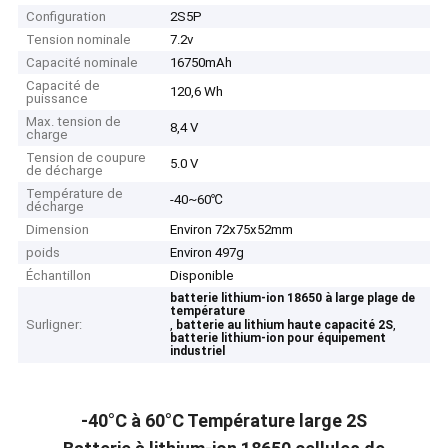
Configuration
2S5P
Tension nominale
7.2v
Capacité nominale
16750mAh
Capacité de
120,6 Wh
puissance
Max. tension de
8,4 V
charge
Tension de coupure
5.0 V
de décharge
Température de
-40~60℃
décharge
Dimension
Environ 72x75x52mm
poids
Environ 497g
Échantillon
Disponible
batterie lithium-ion 18650 à large plage de
température
Surligner:
,
,
batterie au lithium haute capacité 2S
batterie lithium-ion pour équipement
industriel
-40°C à 60°C Température large 2S