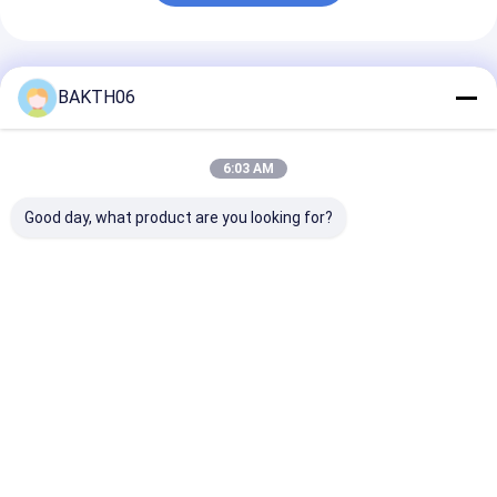
Produits Recommandés
BAKTH06
6:03 AM
Good day, what product are you looking for?
Batterie au lithium-
Batterie
Batterie de
ion rechargeable
rechargeable 21,6V
remplacement 
14,4 V 26,8 Ah
2,55Ah 55,08Wh
7.2V 9.75Ah 7
N18650CP Cellule
18650 6S1P pour
18650CP 2S3P
pour les applications
applications
outils électriq
Meilleur prix
Meilleur prix
Meilleur p
industrielles
industrielles
Aperçu
Au sujet de
Contactez-
Desktop
nous
nous
Site
Plan du
Politique en matière de protection de