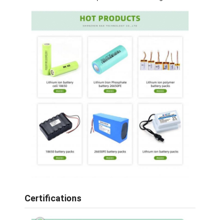
Un paquet de batteries LiFePO4
Batterie à cycle profond
BMS PCB PCM
Pack de batterie personnalisé
paquet de batterie de vélo d'e
Piles au lithium UPS
Pack de piles à hydrure de nickel métallique
Batterie Li-ion rechargeable
Chargeur de batterie d'ion de lithium
Certifications