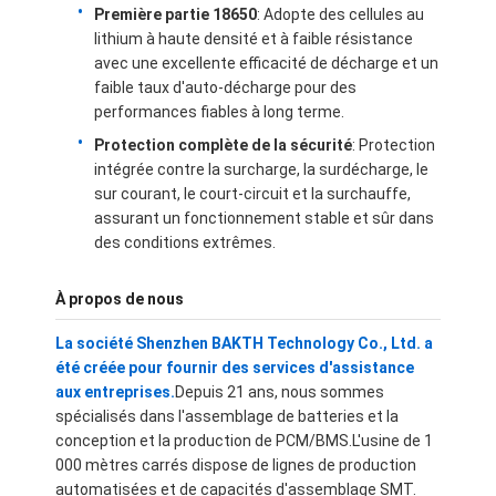
Première partie 18650
: Adopte des cellules au
À propos de nous
lithium à haute densité et à faible résistance
avec une excellente efficacité de décharge et un
Visite de l'usine
faible taux d'auto-décharge pour des
performances fiables à long terme.
Contrôle de la qualité
Protection complète de la sécurité
: Protection
Contactez-nous
intégrée contre la surcharge, la surdécharge, le
sur courant, le court-circuit et la surchauffe,
Nouvelles
assurant un fonctionnement stable et sûr dans
des conditions extrêmes.
Les affaires
À propos de nous
Causez Maintenant
La société Shenzhen BAKTH Technology Co., Ltd. a
été créée pour fournir des services d'assistance
aux entreprises.
Depuis 21 ans, nous sommes
Paquet de batterie d'ion de lithium
spécialisés dans l'assemblage de batteries et la
conception et la production de PCM/BMS.L'usine de 1
Paquet de batterie de polymère de Li
000 mètres carrés dispose de lignes de production
automatisées et de capacités d'assemblage SMT.