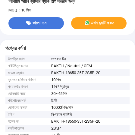
লিথিয়াম আয়ন ব্যাটারি প্যাক শিল্প সরঞ্জাম জন্য
MOQ：10 পিস
ভালো দাম
এখন চ্যাট করুন
পণ্যের বর্ণনা
উৎপত্তি স্থল
ডংগুয়ান চীন
পরিচিতিমুলক নাম
BAKTH / Neutral / OEM
মডেল নম্বার
BAKTH-18650-35T-2S5P-2C
ন্যূনতম চাহিদার পরিমাণ
10 পিস
প্যাকেজিং বিবরণ
1 পিসি/ব্যক্তি
ডেলিভারি সময়
30~45 দিন
পরিশোধের শর্ত
টি/টি
যোগানের ক্ষমতা
10000পিসি/মাস
টাইপ
লি-আয়ন ব্যাটারি
মডেল নং
BAKTH-18650-35T-2S5P-2C
কনফিগারেশন
2S5P