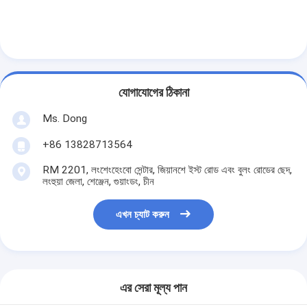
যোগাযোগের ঠিকানা
Ms. Dong
+86 13828713564
RM 2201, লংশেংহেংবো সেন্টার, জিয়ানশে ইস্ট রোড এবং বুলং রোডের ছেদ,
লংহুয়া জেলা, শেঞ্জেন, গুয়াংডং, চীন
এখন চ্যাট করুন
এর সেরা মূল্য পান