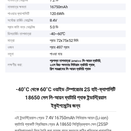
নামমাত্র ভোল্টেজ
7.2 ভি
নামমাত্র ক্ষমতা
16750mAh
পাওয়ার ক্যাপাসিটি
120.6Wh
সর্বোচ্চ চার্জিং ভোল্টেজ
8.4V
স্রাব কাটা বন্ধ ভোল্টেজ
5.0 ভি
ডিসচার্জিং তাপমাত্রা
-40~60℃
মাত্রা
প্রায় 72x75x52 মিমি
ওজন
প্রায় 497 গ্রাম
নমুনা
পাওয়া যায়
,
প্রশস্ত তাপমাত্রা ১৮৬৫০০ লি-আয়ন ব্যাটারি
লক্ষণীয় করা:
,
২এস উচ্চ-ক্ষমতার লিথিয়াম ব্যাটারি প্যাক
শিল্প সরঞ্জামের লি-আয়ন ব্যাটারি প্যাক
-40°C থেকে 60°C ওয়াইড টেম্পারেচার 2S হাই-ক্যাপাসিটি
18650 সেল লি-আয়ন ব্যাটারি প্যাক ইন্ডাস্ট্রিয়াল
ইকুইপমেন্টের জন্য
এই ইন্ডাস্ট্রিয়াল-গ্রেড 7.4V 16750mAh লিথিয়াম-আয়ন (Li-ion)
ব্যাটারি প্যাকটি প্রিমিয়াম গ্রেড A 18650 সিলিন্ড্রিক্যাল সেল (2S5P
কনফিগারেশন) দিয়ে তৈরি করা হয়েছে যাতে সবচেয়ে কঠিন পরিবেশে ধারাবাহিক,