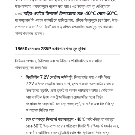
উচ্চ-ক্ষমতার পারফরম্যান্স প্রদান করা যায়। এর উল্লেখযোগ্য বৈশিষ্ট্য হল
আল্ট্রা-ওয়াইড ডিসচার্জ টেম্পারেচার রেঞ্জ -40°C থেকে 60°C
একটি
,
যা স্ট্যান্ডার্ড লি-আয়ন ব্যাটারিকে ছাড়িয়ে যায়, এটিকে বিশ্বজুড়ে চরম ঠান্ডা, উচ্চ-
তাপমাত্রা এবং মিশন-ক্রিটিক্যাল অ্যাপ্লিকেশনগুলির জন্য চূড়ান্ত পাওয়ার
সলিউশন করে তোলে।
18650 সেল এবং 2S5P কনফিগারেশনের মূল সুবিধা
বিভিন্ন পেশাদার, চিকিৎসা এবং আউটডোর পরিস্থিতিতে ধারাবাহিক
পারফরম্যান্সের জন্য তৈরি:
স্থিতিশীল 7.2V ভোল্টেজ আউটপুট
: ডিসচার্জের সময় একটি স্থির
7.2V নমিনাল ভোল্টেজ বজায় রাখে, হঠাৎ পাওয়ার ড্রপ এড়িয়ে যায় যা
ডিভাইসের ত্রুটি, ডেটা ত্রুটি বা অকাল শাটডাউন ঘটায়। মেডিকেল
ডায়াগনস্টিক টুলস এবং ইন্ডাস্ট্রিয়াল সেন্সরগুলির মতো নির্ভুল
সরঞ্জামগুলির জন্য এটি অত্যন্ত গুরুত্বপূর্ণ, যা সঠিক এবং নিরবচ্ছিন্ন
অপারেশন নিশ্চিত করে।
চরম তাপমাত্রা ডিসচার্জ পারফরম্যান্স
: -40°C অতি-নিম্ন তাপমাত্রা
থেকে 60°C উচ্চ-তাপমাত্রার পরিবেশে স্থিতিশীল ডিসচার্জ সমর্থন করে,
যা কঠোর আউটডোর এবং ইন্ডাস্ট্রিয়াল পরিস্থিতিতে নির্ভরযোগ্য