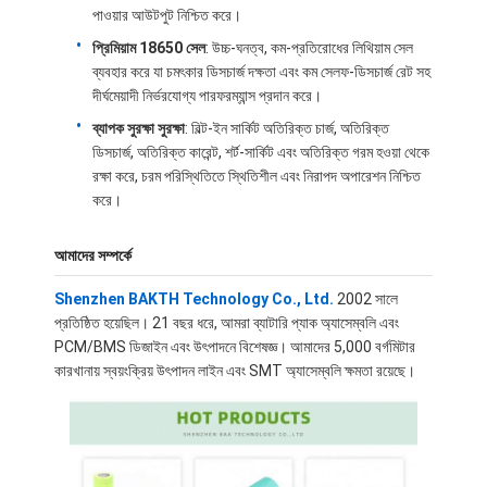
পাওয়ার আউটপুট নিশ্চিত করে।
প্রিমিয়াম 18650 সেল
: উচ্চ-ঘনত্ব, কম-প্রতিরোধের লিথিয়াম সেল
ব্যবহার করে যা চমৎকার ডিসচার্জ দক্ষতা এবং কম সেলফ-ডিসচার্জ রেট সহ
দীর্ঘমেয়াদী নির্ভরযোগ্য পারফরম্যান্স প্রদান করে।
ব্যাপক সুরক্ষা সুরক্ষা
: বিল্ট-ইন সার্কিট অতিরিক্ত চার্জ, অতিরিক্ত
ডিসচার্জ, অতিরিক্ত কারেন্ট, শর্ট-সার্কিট এবং অতিরিক্ত গরম হওয়া থেকে
রক্ষা করে, চরম পরিস্থিতিতে স্থিতিশীল এবং নিরাপদ অপারেশন নিশ্চিত
করে।
আমাদের সম্পর্কে
Shenzhen BAKTH Technology Co., Ltd.
2002 সালে
প্রতিষ্ঠিত হয়েছিল। 21 বছর ধরে, আমরা ব্যাটারি প্যাক অ্যাসেম্বলি এবং
PCM/BMS ডিজাইন এবং উৎপাদনে বিশেষজ্ঞ। আমাদের 5,000 বর্গমিটার
বাড়ি
কারখানায় স্বয়ংক্রিয় উৎপাদন লাইন এবং SMT অ্যাসেম্বলি ক্ষমতা রয়েছে।
পণ্য
ভিডিও