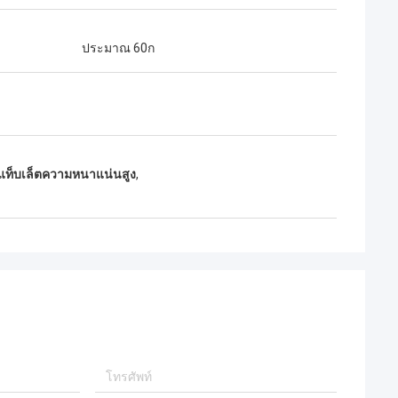
ประมาณ 60ก
งแท็บเล็ตความหนาแน่นสูง
,