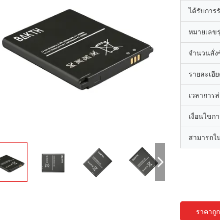
ได้รับการ
หมายเลขรุ
จำนวนสั่งซื
รายละเอีย
เวลาการส
เงื่อนไขก
สามารถใน
ราคาถูกท