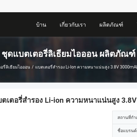
บ้าน
เกี่ยวกับเรา
ผลิตภัณฑ์
ชุดแบตเตอรี่ลิเธียมไอออน ผลิตภัณฑ์
อรี่ลิเธียมไอออน
/
แบตเตอรี่สํารอง Li-Ion ความหนาแน่นสูง 3.8V 3000mAh
ตเตอรี่สํารอง Li-ion ความหนาแน่นสูง 3.8
สถานที่กำ
ชื่อแบรนด์