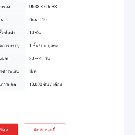
รับรอง
UN38.3 / RoHS
่น
บัคธ-T10
้อขั้นต่ำ
10 ชิ้น
ดการบรรจุ
1 ชิ้น/รายบุคคล
่งมอบ
30 ~ 45 วัน
ารชำระเงิน
ที/ที
การผลิต
10,000 ชิ้น / เดือน
ี่สุด
ติดต่อตอนนี้