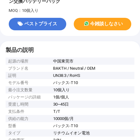
ン交換バッテリーパック
MOQ：10個入り
ベストプライス
今雑談しなさい
製品の説明
起源の場所
中国東莞市
ブランド名
BAKTH / Neutral / OEM
証明
UN38.3 / RoHS
モデル番号
バックス-T10
最小注文数量
10個入り
パッケージの詳細
1個/個人
受渡し時間
30~45日
支払条件
T/T
供給の能力
10000個/月
型番
バックス-T10
タイプ
リチウムイオン電池