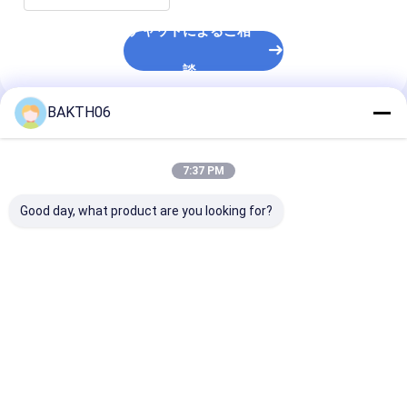
チャットによるご相
談
BAKTH06
推薦されたプロダクト
7:37 PM
Good day, what product are you looking for?
再充電可能なリチウム
21.6V 2.55Ah
7.2V 9.75Ah 7
イオンバッテリーパッ
55.08Wh 18650 6S1P
18650CP 2S3
ク 14.4V 26.8Ah
再充電電池パック 工業
ウムイオン電動
N18650CPセル 工業用
用
交換バッテリー
ベストプライス
ベストプライス
ベストプラ