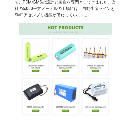
て、PCM/BMSの設計と製造を専門としてきました。当
わたしたち に つい て
社の5,000平方メートルの工場には、自動生産ラインと
SMTアセンブリ機能が備わっています。
工場見学
品質管理
連絡 ください
ニュース
事件
今雑談しなさい
リチウム イオン電池のパック
リチウムポリマー電池パック