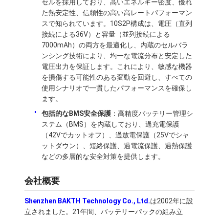
セルを採用しており、高いエネルギー密度、優れ
た熱安定性、信頼性の高い高レートパフォーマン
スで知られています。10S2P構成は、電圧（直列
接続による36V）と容量（並列接続による
7000mAh）の両方を最適化し、内蔵のセルバラ
ンシング技術により、均一な電流分布と安定した
電圧出力を保証します。これにより、敏感な機器
を損傷する可能性のある変動を回避し、すべての
使用シナリオで一貫したパフォーマンスを確保し
ます。
包括的なBMS安全保護
：高精度バッテリー管理シ
ステム（BMS）を内蔵しており、過充電保護
（42Vでカットオフ）、過放電保護（25Vでシャ
ットダウン）、短絡保護、過電流保護、過熱保護
などの多層的な安全対策を提供します。
家へ
会社概要
製品
Shenzhen BAKTH Technology Co., Ltd.
は2002年に設
ビデオ
立されました。21年間、バッテリーパックの組み立