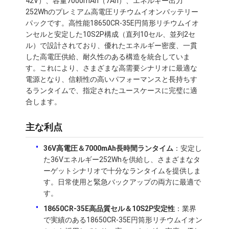
42V）、容量7000mAh（7Ah）、エネルギー出力
252Whのプレミアム高電圧リチウムイオンバッテリー
パックです。高性能18650CR-35E円筒形リチウムイオ
ンセルと安定した10S2P構成（直列10セル、並列2セ
ル）で設計されており、優れたエネルギー密度、一貫
した高電圧供給、耐久性のある構造を統合していま
す。これにより、さまざまな高需要シナリオに最適な
電源となり、信頼性の高いパフォーマンスと長持ちす
るランタイムで、指定されたユースケースに完璧に適
合します。
主な利点
36V高電圧＆7000mAh長時間ランタイム
：安定し
た36Vエネルギー252Whを供給し、さまざまなタ
ーゲットシナリオで十分なランタイムを提供しま
す。日常使用と緊急バックアップの両方に最適で
す。
18650CR-35E高品質セル＆10S2P安定性
：業界
で実績のある18650CR-35E円筒形リチウムイオン