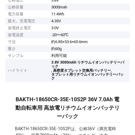
公称電圧
3.8V
公称容量
3000mah
電力容量
11.4Wh
最大。充電電圧
4.35V
放電終止電圧
3.0V
放電温度
-20〜60℃
寸法
約6.85×53.6×65.6mm
重さ
約60g
サンプル
利用可能
3.8V 3000mAh リチウムイオンバッテリーパ
ック
ハイライト:
,
,
高密度タブレット交換用バッテリー
タブレット用リチウムイオンバッテリーパッ
ク
BAKTH-18650CR-35E-10S2P 36V 7.0Ah 電
動自転車用 高放電リチウムイオンバッテリ
ーパック
BAKTH-18650CR-35E-10S2Pは、公称36V（満充電時