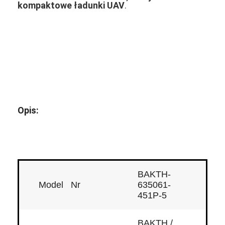
kompaktowe ładunki UAV
‌.
Opis:
BAKTH-
Model Nr
635061-
451P-5
BAKTH /