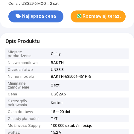
Cena：US$29.6
MOQ：2 szt
Najlepsza cena
Rozmawiaj teraz.
Opis Produktu
Miejsce
Chiny
pochodzenia
Nazwa handlowa
BAKTH
Orzecznictwo
UN38.3
Numer modelu
BAKTH-635061-451P-5
Minimalne
2 szt
zamówienie
Cena
US$29.6
Szczegóły
Karton
pakowania
Czas dostawy
15 ~ 20 dni
Zasady płatności
T/T
Możliwość Supply
100 000 sztuk / miesiąc
woltaż
15,2 V