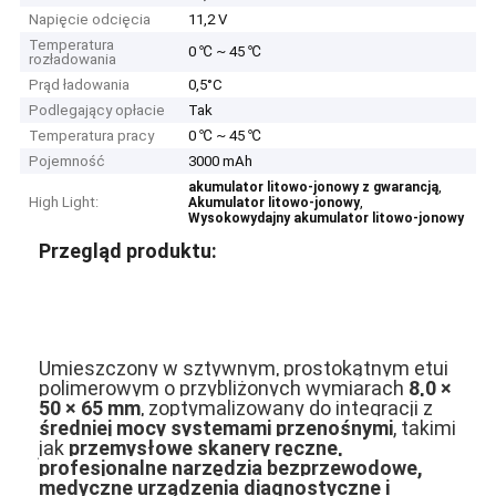
Napięcie odcięcia
11,2 V
Temperatura
0 ℃ ~ 45 ℃
rozładowania
Prąd ładowania
0,5°C
Podlegający opłacie
Tak
Temperatura pracy
0 ℃ ~ 45 ℃
Pojemność
3000 mAh
,
akumulator litowo-jonowy z gwarancją
High Light:
,
Akumulator litowo-jonowy
Wysokowydajny akumulator litowo-jonowy
Przegląd produktu:
Umieszczony w sztywnym, prostokątnym etui
polimerowym o przybliżonych wymiarach ‌
8,0 ×
50 × 65 mm
‌, zoptymalizowany do integracji z
średniej mocy systemami przenośnymi
‌, takimi
jak ‌
przemysłowe skanery ręczne,
profesjonalne narzędzia bezprzewodowe,
medyczne urządzenia diagnostyczne i