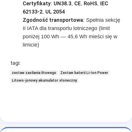
Certyfikaty
UN38.3
CE
RoHS
IEC
‌: ‌
‌, ‌
‌, ‌
‌, ‌
62133-2
UL 2054
‌, ‌
Zgodność transportowa
‌: Spełnia sekcję
II IATA dla transportu lotniczego (limit
poniżej 100 Wh — 45,6 Wh mieści się w
limicie)
tagi:
zestaw zasilania litowego
Zestaw baterii Li-Ion Power
Litowo-jonowy akumulator słoneczny