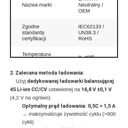
Nazwa marki
Neutralny /
OEM
Zgodne
IEC62133 /
standardy
UN38.3 /
certyfikacji
RoHS
Temperatura
℃
0~45
rozładowania
2.
Zalecana metoda ładowania
‌:
Wydajność elektryczna
dedykowanej ładowarki balansującej
Użyj ‌
4S Li-ion CC/CV
16,8 V ±0,1 V
‌ ustawionej na ‌
Napięcie
15,2 V
Strona główna
(4,2 V na ogniwo).
znamionowe
Optymalny prąd ładowania
0,5C = 1,5 A
‌: ‌
Produkty
Pojemność
→ maksymalizuje żywotność cyklu (>800
3000 mAh
znamionowa
Filmy
cykli)