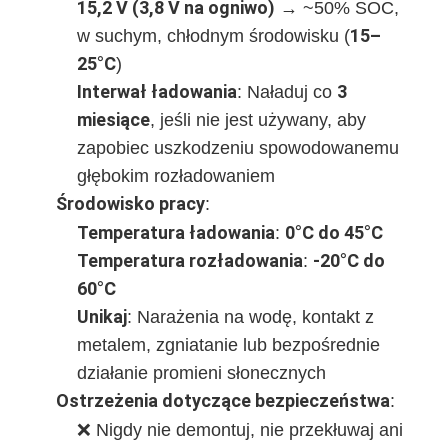
15,2 V (3,8 V na ogniwo)
‌ → ~50% SOC,
Zestaw akumulatorów LiFePO4
15–
w suchym, chłodnym środowisku (‌
akumulator o głębokim cyklu
25°C
‌)
Interwał ładowania
3
‌: Naładuj co ‌
BMS PCB PCM
miesiące
‌, jeśli nie jest używany, aby
Dostosowany zestaw akumulatorów
zapobiec uszkodzeniu spowodowanemu
głębokim rozładowaniem
Zestaw baterii rowerowej
Środowisko pracy
‌:
Temperatura ładowania
0°C do 45°C
‌: ‌
Baterie litowe UPS
Temperatura rozładowania
-20°C do
‌: ‌
Zestaw akumulatorów z hydridem niklu metalu
60°C
Unikaj
‌: Narażenia na wodę, kontakt z
akumulator litowo-jonowy
metalem, zgniatanie lub bezpośrednie
Ładowarka do akumulatorów litowo-jonowych
działanie promieni słonecznych
Ostrzeżenia dotyczące bezpieczeństwa
‌:
❌ Nigdy nie demontuj, nie przekłuwaj ani