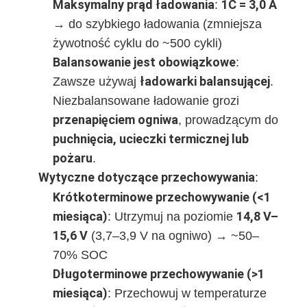
Maksymalny prąd ładowania
1C = 3,0 A
‌: ‌
O nas
Pojemność
→ do szybkiego ładowania (zmniejsza
45,6 Wh
mocy
żywotność cyklu do ~500 cykli)
Wycieczka po fabryce
Balansowanie jest obowiązkowe
‌:
Maks.
Kontrola jakości
ładowarki balansującej
Zawsze używaj ‌
‌.
napięcie
17 V
ładowania
Niezbalansowane ładowanie grozi
Skontaktuj się z nami
przenapięciem ogniwa
‌, prowadzącym do
Aktualności
Napięcie
puchnięcia, ucieczki termicznej lub
11,2 V
odcięcia
pożaru
‌.
Sprawy
Wytyczne dotyczące przechowywania
‌:
Rozmawiaj teraz.
Krótkoterminowe przechowywanie (<1
miesiąca)
14,8 V–
‌: Utrzymuj na poziomie ‌
15,6 V
‌ (3,7–3,9 V na ogniwo) → ~50–
70% SOC
Akumulator litowo-jonowy
Długoterminowe przechowywanie (>1
Zestaw akumulatorów Li-polimerowych
miesiąca)
‌: Przechowuj w temperaturze