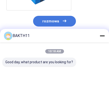
rozmowa
BAKTH11
Polecane Produkty
10:18 AM
Good day, what product are you looking for?
Akumulator litowo-
21.6V 2.55Ah
7.2V 9.75Ah 7
jonowy do
55.08Wh 18650 6S1P
18650CP 2S3
zastosowań
Akumulatory do
Akumulator li
przemysłowych
zastosowań
jonowy zamien
przemysłowych
elektronarzęd
Najlepsza cena
Najlepsza cena
Najlepsza 